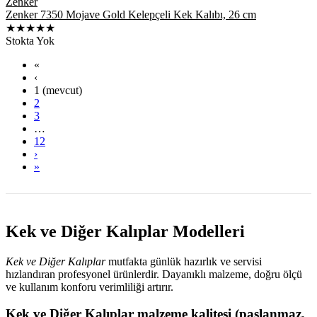
Zenker
Zenker 7350 Mojave Gold Kelepçeli Kek Kalıbı, 26 cm
★★★★★
Stokta Yok
«
‹
1
(mevcut)
2
3
…
12
›
»
Kek ve Diğer Kalıplar Modelleri
Kek ve Diğer Kalıplar
mutfakta günlük hazırlık ve servisi
hızlandıran profesyonel ürünlerdir. Dayanıklı malzeme, doğru ölçü
ve kullanım konforu verimliliği artırır.
Kek ve Diğer Kalıplar malzeme kalitesi (paslanmaz,