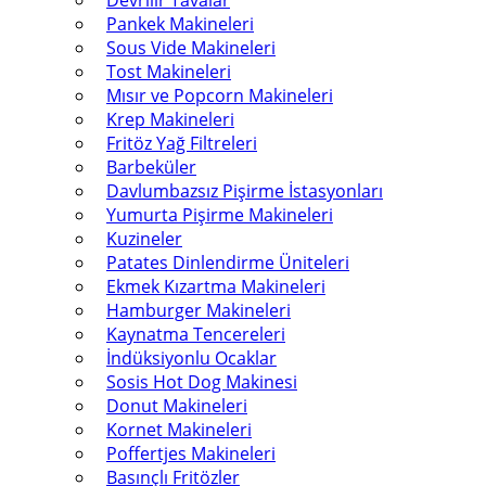
Devrilir Tavalar
Pankek Makineleri
Sous Vide Makineleri
Tost Makineleri
Mısır ve Popcorn Makineleri
Krep Makineleri
Fritöz Yağ Filtreleri
Barbeküler
Davlumbazsız Pişirme İstasyonları
Yumurta Pişirme Makineleri
Kuzineler
Patates Dinlendirme Üniteleri
Ekmek Kızartma Makineleri
Hamburger Makineleri
Kaynatma Tencereleri
İndüksiyonlu Ocaklar
Sosis Hot Dog Makinesi
Donut Makineleri
Kornet Makineleri
Poffertjes Makineleri
Basınçlı Fritözler