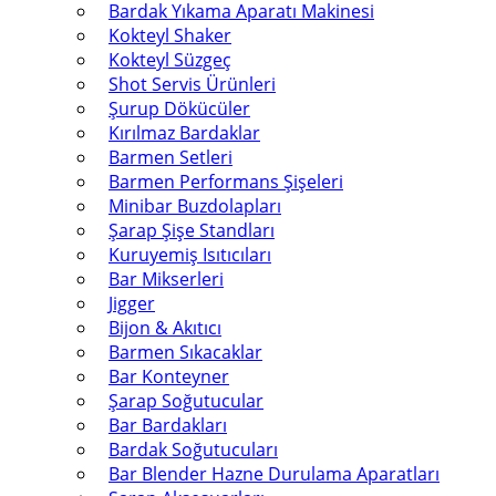
Bardak Yıkama Aparatı Makinesi
Kokteyl Shaker
Kokteyl Süzgeç
Shot Servis Ürünleri
Şurup Dökücüler
Kırılmaz Bardaklar
Barmen Setleri
Barmen Performans Şişeleri
Minibar Buzdolapları
Şarap Şişe Standları
Kuruyemiş Isıtıcıları
Bar Mikserleri
Jigger
Bijon & Akıtıcı
Barmen Sıkacaklar
Bar Konteyner
Şarap Soğutucular
Bar Bardakları
Bardak Soğutucuları
Bar Blender Hazne Durulama Aparatları