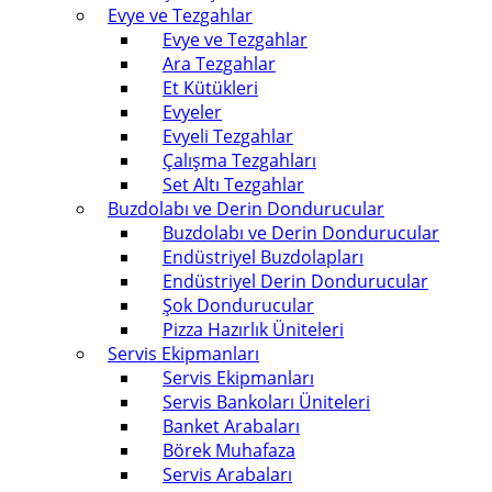
Evye ve Tezgahlar
Evye ve Tezgahlar
Ara Tezgahlar
Et Kütükleri
Evyeler
Evyeli Tezgahlar
Çalışma Tezgahları
Set Altı Tezgahlar
Buzdolabı ve Derin Dondurucular
Buzdolabı ve Derin Dondurucular
Endüstriyel Buzdolapları
Endüstriyel Derin Dondurucular
Şok Dondurucular
Pizza Hazırlık Üniteleri
Servis Ekipmanları
Servis Ekipmanları
Servis Bankoları Üniteleri
Banket Arabaları
Börek Muhafaza
Servis Arabaları