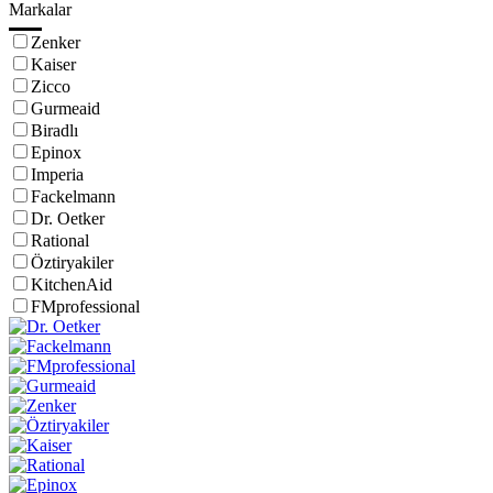
Markalar
Zenker
Kaiser
Zicco
Gurmeaid
Biradlı
Epinox
Imperia
Fackelmann
Dr. Oetker
Rational
Öztiryakiler
KitchenAid
FMprofessional