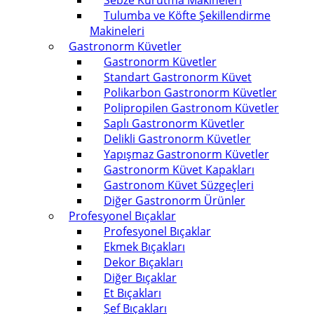
Sebze Kurutma Makineleri
Tulumba ve Köfte Şekillendirme
Makineleri
Gastronorm Küvetler
Gastronorm Küvetler
Standart Gastronorm Küvet
Polikarbon Gastronorm Küvetler
Polipropilen Gastronom Küvetler
Saplı Gastronorm Küvetler
Delikli Gastronorm Küvetler
Yapışmaz Gastronorm Küvetler
Gastronorm Küvet Kapakları
Gastronom Küvet Süzgeçleri
Diğer Gastronorm Ürünler
Profesyonel Bıçaklar
Profesyonel Bıçaklar
Ekmek Bıçakları
Dekor Bıçakları
Diğer Bıçaklar
Et Bıçakları
Şef Bıçakları