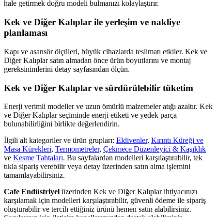
hale getirmek doğru modeli bulmanızı kolaylaştırır.
Kek ve Diğer Kalıplar ile yerleşim ve nakliye
planlaması
Kapı ve asansör ölçüleri, büyük cihazlarda teslimatı etkiler. Kek ve
Diğer Kalıplar satın almadan önce ürün boyutlarını ve montaj
gereksinimlerini detay sayfasından ölçün.
Kek ve Diğer Kalıplar ve sürdürülebilir tüketim
Enerji verimli modeller ve uzun ömürlü malzemeler atığı azaltır. Kek
ve Diğer Kalıplar seçiminde enerji etiketi ve yedek parça
bulunabilirliğini birlikte değerlendirin.
İlgili alt kategoriler ve ürün grupları:
Eldivenler
,
Kırıntı Küreği ve
Masa Kürekleri
,
Termometreler
,
Çekmece Düzenleyici & Kaşıklık
ve
Kesme Tahtaları
. Bu sayfalardan modelleri karşılaştırabilir, tek
tıkla sipariş verebilir veya detay üzerinden satın alma işlemini
tamamlayabilirsiniz.
Cafe Endüstriyel
üzerinden Kek ve Diğer Kalıplar ihtiyacınızı
karşılamak için modelleri karşılaştırabilir, güvenli ödeme ile sipariş
oluşturabilir ve tercih ettiğiniz ürünü hemen satın alabilirsiniz.