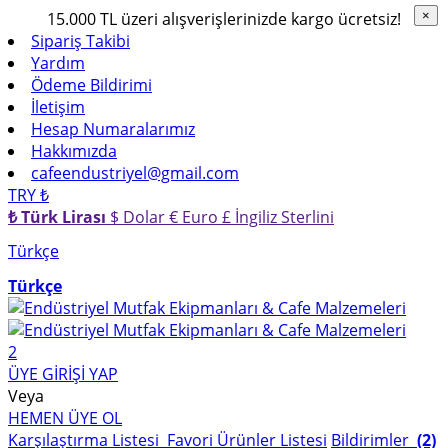
15.000 TL üzeri alışverişlerinizde kargo ücretsiz!
×
×
Sipariş Takibi
Yardım
Ödeme Bildirimi
İletişim
Hesap Numaralarımız
Hakkımızda
cafeendustriyel@gmail.com
TRY ₺
₺ Türk Lirası
$ Dolar
€ Euro
£ İngiliz Sterlini
Türkçe
Türkçe
2
ÜYE GİRİŞİ YAP
Veya
HEMEN ÜYE OL
Karşılaştırma Listesi
Favori Ürünler Listesi
Bildirimler
(2)