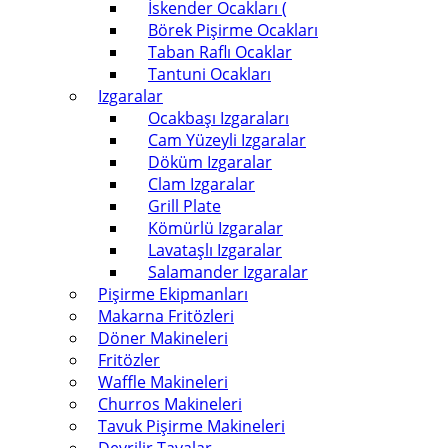
İskender Ocakları (
Börek Pişirme Ocakları
Taban Raflı Ocaklar
Tantuni Ocakları
Izgaralar
Ocakbaşı Izgaraları
Cam Yüzeyli Izgaralar
Döküm Izgaralar
Clam Izgaralar
Grill Plate
Kömürlü Izgaralar
Lavataşlı Izgaralar
Salamander Izgaralar
Pişirme Ekipmanları
Makarna Fritözleri
Döner Makineleri
Fritözler
Waffle Makineleri
Churros Makineleri
Tavuk Pişirme Makineleri