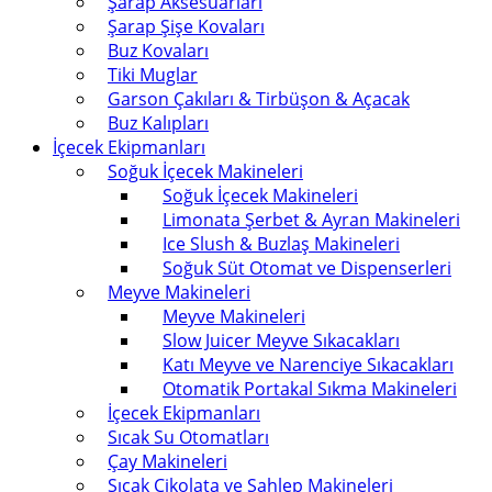
Şarap Aksesuarları
Şarap Şişe Kovaları
Buz Kovaları
Tiki Muglar
Garson Çakıları & Tirbüşon & Açacak
Buz Kalıpları
İçecek Ekipmanları
Soğuk İçecek Makineleri
Soğuk İçecek Makineleri
Limonata Şerbet & Ayran Makineleri
Ice Slush & Buzlaş Makineleri
Soğuk Süt Otomat ve Dispenserleri
Meyve Makineleri
Meyve Makineleri
Slow Juicer Meyve Sıkacakları
Katı Meyve ve Narenciye Sıkacakları
Otomatik Portakal Sıkma Makineleri
İçecek Ekipmanları
Sıcak Su Otomatları
Çay Makineleri
Sıcak Çikolata ve Sahlep Makineleri