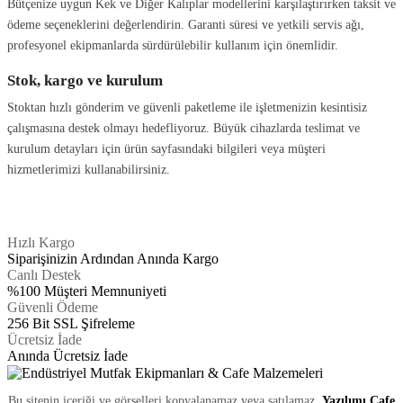
Bütçenize uygun Kek ve Diğer Kalıplar modellerini karşılaştırırken taksit ve
ödeme seçeneklerini değerlendirin. Garanti süresi ve yetkili servis ağı,
profesyonel ekipmanlarda sürdürülebilir kullanım için önemlidir.
Stok, kargo ve kurulum
Stoktan hızlı gönderim ve güvenli paketleme ile işletmenizin kesintisiz
çalışmasına destek olmayı hedefliyoruz. Büyük cihazlarda teslimat ve
kurulum detayları için ürün sayfasındaki bilgileri veya müşteri
hizmetlerimizi kullanabilirsiniz.
Hızlı Kargo
Siparişinizin Ardından Anında Kargo
Canlı Destek
%100 Müşteri Memnuniyeti
Güvenli Ödeme
256 Bit SSL Şifreleme
Ücretsiz İade
Anında Ücretsiz İade
Bu sitenin içeriği ve görselleri kopyalanamaz veya satılamaz.
Yazılımı Cafe