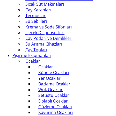
Sıcak Süt Makinaları
Çay Kazanları
Termoslar
Su Sebilleri
Krema ve Soda Sifonları
İçecek Dispenserleri
Çay Potları ve Demlikleri
Su Arıtma Cihazları
Çay Topları
Pişirme Ekipmanları
Ocaklar
Ocaklar
Künefe Ocakları
Yer Ocakları
Bazlama Ocakları
Wok Ocaklar
Setüstü Ocaklar
Dolaplı Ocaklar
Gözleme Ocakları
Kavurma Ocakları