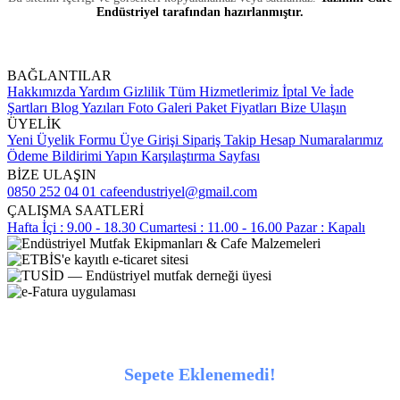
Endüstriyel tarafından hazırlanmıştır.
BAĞLANTILAR
Hakkımızda
Yardım
Gizlilik
Tüm Hizmetlerimiz
İptal Ve İade
Şartları
Blog Yazıları
Foto Galeri
Paket Fiyatları
Bize Ulaşın
ÜYELİK
Yeni Üyelik Formu
Üye Girişi
Sipariş Takip
Hesap Numaralarımız
Ödeme Bildirimi Yapın
Karşılaştırma Sayfası
BİZE ULAŞIN
0850 252 04 01
cafeendustriyel@gmail.com
ÇALIŞMA SAATLERİ
Hafta İçi : 9.00 - 18.30
Cumartesi : 11.00 - 16.00
Pazar : Kapalı
Sepete Eklenemedi!