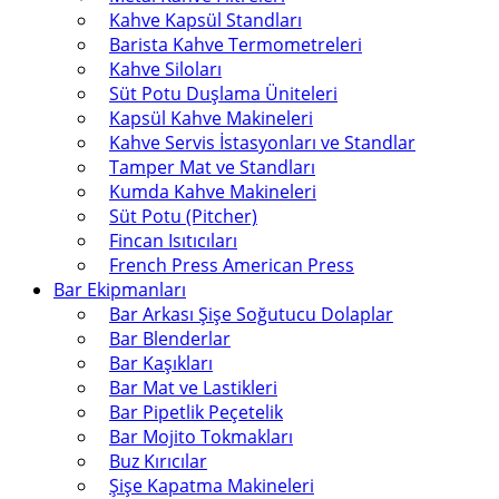
Kahve Kapsül Standları
Barista Kahve Termometreleri
Kahve Siloları
Süt Potu Duşlama Üniteleri
Kapsül Kahve Makineleri
Kahve Servis İstasyonları ve Standlar
Tamper Mat ve Standları
Kumda Kahve Makineleri
Süt Potu (Pitcher)
Fincan Isıtıcıları
French Press American Press
Bar Ekipmanları
Bar Arkası Şişe Soğutucu Dolaplar
Bar Blenderlar
Bar Kaşıkları
Bar Mat ve Lastikleri
Bar Pipetlik Peçetelik
Bar Mojito Tokmakları
Buz Kırıcılar
Şişe Kapatma Makineleri