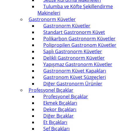
Sebze Kurutma Makineleri
Tulumba ve Köfte Şekillendirme
Makineleri
Gastronorm Küvetler
Gastronorm Küvetler
Standart Gastronorm Küvet
Polikarbon Gastronorm Küvetler
Polipropilen Gastronom Küvetler
Saplı Gastronorm Küvetler
Delikli Gastronorm Küvetler
Yapışmaz Gastronorm Küvetler
Gastronorm Küvet Kapakları
Gastronom Küvet Süzgeçleri
Diğer Gastronorm Ürünler
Profesyonel Bıçaklar
Profesyonel Bıçaklar
Ekmek Bıçakları
Dekor Bıçakları
Diğer Bıçaklar
Et Bıçakları
Şef Bıçakları