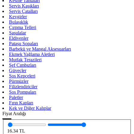
Kesme Tahtaları
Servis Kaşıkları
Servis Çatalları
Kevgirler
Bulaşıklık
Çırpma Telleri
Şaşulalar
Eldivenler
Pataşu Sopaları
Barbekü ve Mangal Aksesuarları
Ekmek Yağlama Aletleri
Mutfak Terazileri
Şef Cımbızları
Güveçler
Sos Kepçeleri
Pürmüzler
Filizlendiriciler
Sos Pompaları
Paletler
Fırın Kapları
Kek ve Diğer Kalıplar
Fiyat Aralığı
16.34
TL