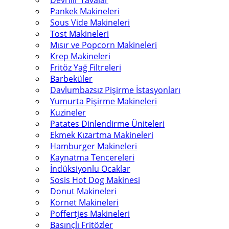
Devrilir Tavalar
Pankek Makineleri
Sous Vide Makineleri
Tost Makineleri
Mısır ve Popcorn Makineleri
Krep Makineleri
Fritöz Yağ Filtreleri
Barbeküler
Davlumbazsız Pişirme İstasyonları
Yumurta Pişirme Makineleri
Kuzineler
Patates Dinlendirme Üniteleri
Ekmek Kızartma Makineleri
Hamburger Makineleri
Kaynatma Tencereleri
İndüksiyonlu Ocaklar
Sosis Hot Dog Makinesi
Donut Makineleri
Kornet Makineleri
Poffertjes Makineleri
Basınçlı Fritözler