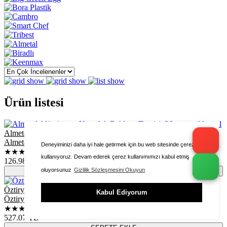
Ürün listesi
Almetal
Almetal Alüminyum Yuvarlak Baklava Tepsisi, 26 cm
Deneyiminizi daha iyi hale getirmek için bu web sitesinde çerezleri
★★★★★
kullanıyoruz. Devam ederek çerez kullanımımızı kabul etmiş
126.98
TL
oluyorsunuz
Gizlilik Sözleşmesini Okuyun
SEPETE EKLE
Öztiryakiler
Kabul Ediyorum
Öztiryakiler Paslanmaz Çelik Küçük Kepçe
★★★★★
527.07
TL