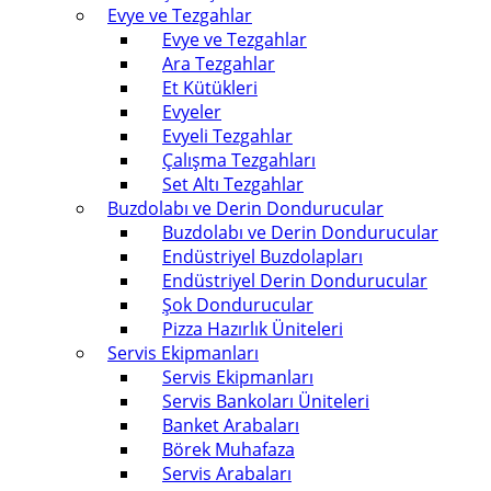
Evye ve Tezgahlar
Evye ve Tezgahlar
Ara Tezgahlar
Et Kütükleri
Evyeler
Evyeli Tezgahlar
Çalışma Tezgahları
Set Altı Tezgahlar
Buzdolabı ve Derin Dondurucular
Buzdolabı ve Derin Dondurucular
Endüstriyel Buzdolapları
Endüstriyel Derin Dondurucular
Şok Dondurucular
Pizza Hazırlık Üniteleri
Servis Ekipmanları
Servis Ekipmanları
Servis Bankoları Üniteleri
Banket Arabaları
Börek Muhafaza
Servis Arabaları