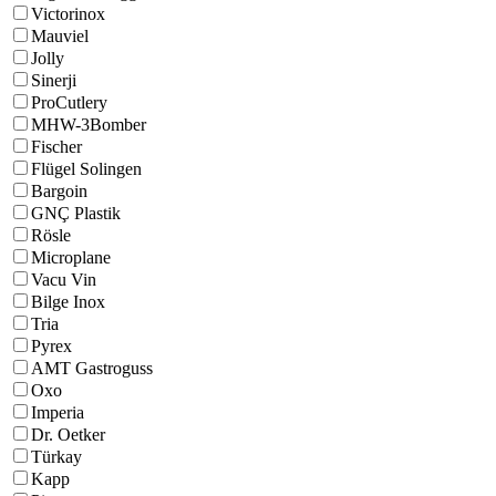
Victorinox
Mauviel
Jolly
Sinerji
ProCutlery
MHW-3Bomber
Fischer
Flügel Solingen
Bargoin
GNÇ Plastik
Rösle
Microplane
Vacu Vin
Bilge Inox
Tria
Pyrex
AMT Gastroguss
Oxo
Imperia
Dr. Oetker
Türkay
Kapp