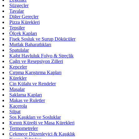
Süzgeçler
Tavalar
Diğer Gereçler
Pizza Kürekleri
Tepsiler
Ölçek Kapları
Fişek Sosluk ve Şurup Dökücüler
Mutfak Baharatlıkları
Spatulalar
Kağıt Havluluk Folyo & Streçlik
Çağrı ve Resepsiyon Zilleri
Kepçeler
Çırpma Karıştırma Kapları
Kürekler
Çin Külahı ve Rendeler
Maşalar
Saklama Kapları
Makas ve Ruletler
Kaçerola
Silpat
Sos Kaşıkları ve Sosluklar
Kırıntı Küreği ve Masa Kürekleri
Termometreler
Çekmece Düzenleyici & Kaşıklık