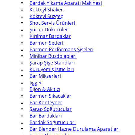
Bardak Yıkama Aparatı Makinesi
Kokteyl Shaker
Kokteyl Süzgeç
Shot Servis Ürünleri
Şurup Dökücüler
Kırılmaz Bardaklar
Barmen Setleri
Barmen Performans Şişeleri
Minibar Buzdolapları
Şarap Şişe Standları
Kuruyemiş Isıtıcıları
Bar Mikserleri
Jigger
Bijon & Akıtıcı
Barmen Sıkacaklar
Bar Konteyner
Şarap Soğutucular
Bar Bardakları
Bardak Soğutucuları
Bar Blender Hazne Durulama Aparatları