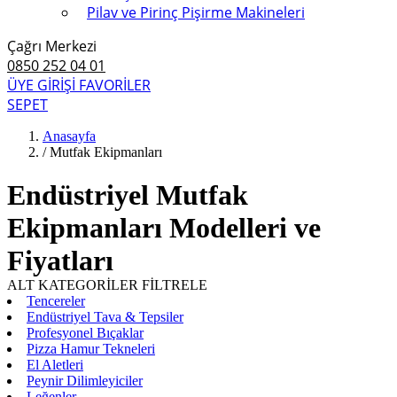
Pilav ve Pirinç Pişirme Makineleri
Çağrı Merkezi
0850 252 04 01
ÜYE GİRİŞİ
FAVORİLER
SEPET
Anasayfa
/
Mutfak Ekipmanları
Endüstriyel Mutfak
Ekipmanları Modelleri ve
Fiyatları
ALT KATEGORİLER
FİLTRELE
Tencereler
Endüstriyel Tava & Tepsiler
Profesyonel Bıçaklar
Pizza Hamur Tekneleri
El Aletleri
Peynir Dilimleyiciler
Leğenler