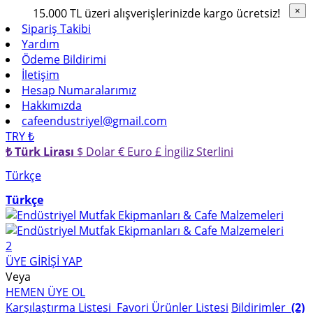
15.000 TL üzeri alışverişlerinizde kargo ücretsiz!
×
×
Sipariş Takibi
Yardım
Ödeme Bildirimi
İletişim
Hesap Numaralarımız
Hakkımızda
cafeendustriyel@gmail.com
TRY ₺
₺ Türk Lirası
$ Dolar
€ Euro
£ İngiliz Sterlini
Türkçe
Türkçe
2
ÜYE GİRİŞİ YAP
Veya
HEMEN ÜYE OL
Karşılaştırma Listesi
Favori Ürünler Listesi
Bildirimler
(2)