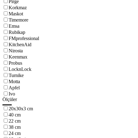
Pirge
Korkmaz
Maskot
Timemore
Emsa
Rubikap
FMprofessional
KitchenAid
Nirosta
Keenmax
Probus
LocknLock
Turnike
Motta
Apfel
Ivo
Ölçüler
20x30x3 cm
40 cm
22 cm
38 cm
24 cm