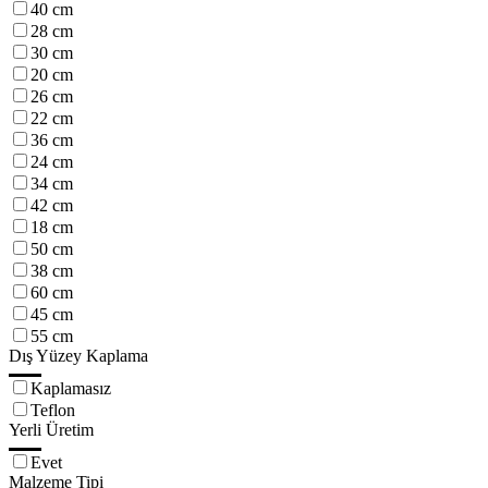
40 cm
28 cm
30 cm
20 cm
26 cm
22 cm
36 cm
24 cm
34 cm
42 cm
18 cm
50 cm
38 cm
60 cm
45 cm
55 cm
Dış Yüzey Kaplama
Kaplamasız
Teflon
Yerli Üretim
Evet
Malzeme Tipi