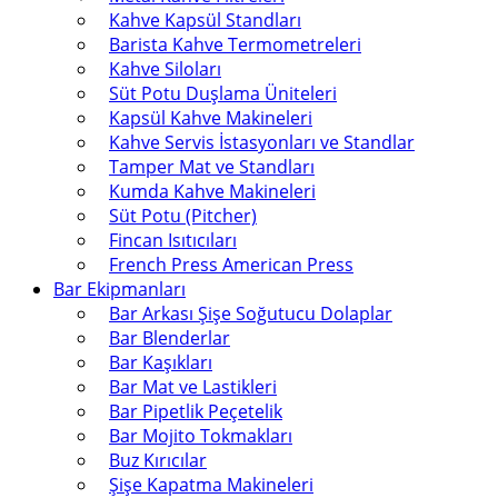
Kahve Kapsül Standları
Barista Kahve Termometreleri
Kahve Siloları
Süt Potu Duşlama Üniteleri
Kapsül Kahve Makineleri
Kahve Servis İstasyonları ve Standlar
Tamper Mat ve Standları
Kumda Kahve Makineleri
Süt Potu (Pitcher)
Fincan Isıtıcıları
French Press American Press
Bar Ekipmanları
Bar Arkası Şişe Soğutucu Dolaplar
Bar Blenderlar
Bar Kaşıkları
Bar Mat ve Lastikleri
Bar Pipetlik Peçetelik
Bar Mojito Tokmakları
Buz Kırıcılar
Şişe Kapatma Makineleri