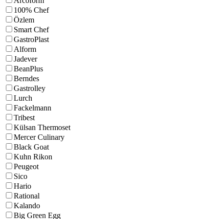
Arcoform
100% Chef
Özlem
Smart Chef
GastroPlast
Alform
Jadever
BeanPlus
Berndes
Gastrolley
Lurch
Fackelmann
Tribest
Külsan Thermoset
Mercer Culinary
Black Goat
Kuhn Rikon
Peugeot
Sico
Hario
Rational
Kalando
Big Green Egg