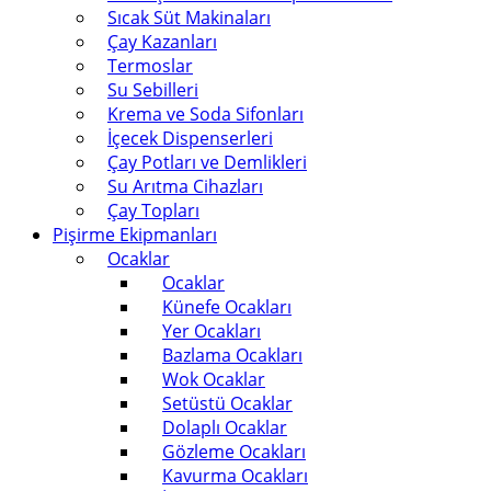
Sıcak Süt Makinaları
Çay Kazanları
Termoslar
Su Sebilleri
Krema ve Soda Sifonları
İçecek Dispenserleri
Çay Potları ve Demlikleri
Su Arıtma Cihazları
Çay Topları
Pişirme Ekipmanları
Ocaklar
Ocaklar
Künefe Ocakları
Yer Ocakları
Bazlama Ocakları
Wok Ocaklar
Setüstü Ocaklar
Dolaplı Ocaklar
Gözleme Ocakları
Kavurma Ocakları