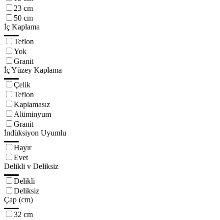
23 cm
50 cm
İç Kaplama
Teflon
Yok
Granit
İç Yüzey Kaplama
Çelik
Teflon
Kaplamasız
Alüminyum
Granit
İndüksiyon Uyumlu
Hayır
Evet
Delikli v Deliksiz
Delikli
Deliksiz
Çap (cm)
32 cm