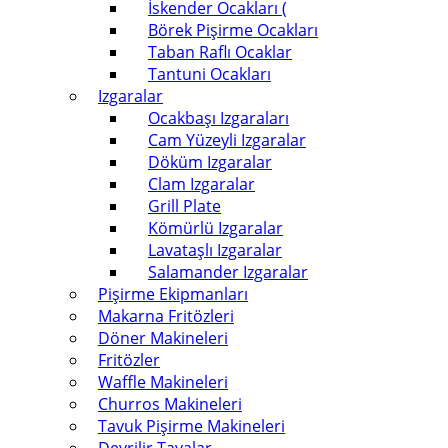
İskender Ocakları (
Börek Pişirme Ocakları
Taban Raflı Ocaklar
Tantuni Ocakları
Izgaralar
Ocakbaşı Izgaraları
Cam Yüzeyli Izgaralar
Döküm Izgaralar
Clam Izgaralar
Grill Plate
Kömürlü Izgaralar
Lavataşlı Izgaralar
Salamander Izgaralar
Pişirme Ekipmanları
Makarna Fritözleri
Döner Makineleri
Fritözler
Waffle Makineleri
Churros Makineleri
Tavuk Pişirme Makineleri