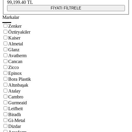
99,199.40
TL
FİYATI FİLTRELE
Markalar
Zenker
Öztiryakiler
Kaiser
Almetal
Glanz
Avatherm
Cancan
Zicco
Epinox
Bora Plastik
Altınbaşak
Atalay
Cambro
Gurmeaid
Leifheit
Biradlı
Gi-Metal
Dizdar