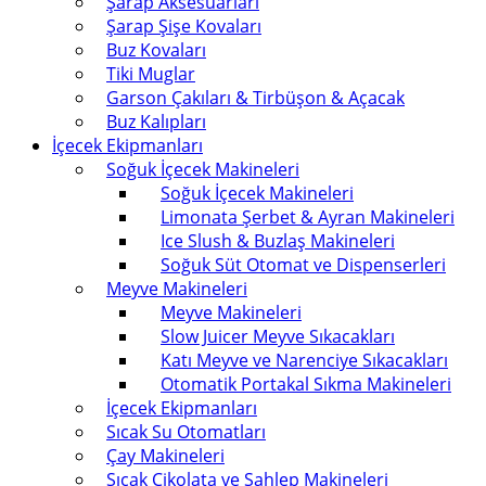
Şarap Aksesuarları
Şarap Şişe Kovaları
Buz Kovaları
Tiki Muglar
Garson Çakıları & Tirbüşon & Açacak
Buz Kalıpları
İçecek Ekipmanları
Soğuk İçecek Makineleri
Soğuk İçecek Makineleri
Limonata Şerbet & Ayran Makineleri
Ice Slush & Buzlaş Makineleri
Soğuk Süt Otomat ve Dispenserleri
Meyve Makineleri
Meyve Makineleri
Slow Juicer Meyve Sıkacakları
Katı Meyve ve Narenciye Sıkacakları
Otomatik Portakal Sıkma Makineleri
İçecek Ekipmanları
Sıcak Su Otomatları
Çay Makineleri
Sıcak Çikolata ve Sahlep Makineleri