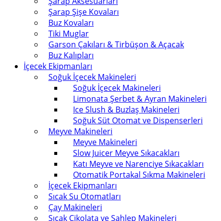
Şarap Aksesuarları
Şarap Şişe Kovaları
Buz Kovaları
Tiki Muglar
Garson Çakıları & Tirbüşon & Açacak
Buz Kalıpları
İçecek Ekipmanları
Soğuk İçecek Makineleri
Soğuk İçecek Makineleri
Limonata Şerbet & Ayran Makineleri
Ice Slush & Buzlaş Makineleri
Soğuk Süt Otomat ve Dispenserleri
Meyve Makineleri
Meyve Makineleri
Slow Juicer Meyve Sıkacakları
Katı Meyve ve Narenciye Sıkacakları
Otomatik Portakal Sıkma Makineleri
İçecek Ekipmanları
Sıcak Su Otomatları
Çay Makineleri
Sıcak Çikolata ve Sahlep Makineleri