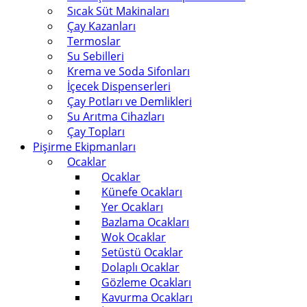
Sıcak Süt Makinaları
Çay Kazanları
Termoslar
Su Sebilleri
Krema ve Soda Sifonları
İçecek Dispenserleri
Çay Potları ve Demlikleri
Su Arıtma Cihazları
Çay Topları
Pişirme Ekipmanları
Ocaklar
Ocaklar
Künefe Ocakları
Yer Ocakları
Bazlama Ocakları
Wok Ocaklar
Setüstü Ocaklar
Dolaplı Ocaklar
Gözleme Ocakları
Kavurma Ocakları