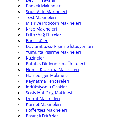
Devrilir Tavalar
Pankek Makineleri
Sous Vide Makineleri
Tost Makineleri
Mısır ve Popcorn Makineleri
Krep Makineleri
Fritöz Yağ Filtreleri
Barbeküler
Davlumbazsız Pişirme İstasyonları
Yumurta Pişirme Makineleri
Kuzineler
Patates Dinlendirme Üniteleri
Ekmek Kızartma Makineleri
Hamburger Makineleri
Kaynatma Tencereleri
İndüksiyonlu Ocaklar
Sosis Hot Dog Makinesi
Donut Makineleri
Kornet Makineleri
Poffertjes Makineleri
Basınçlı Fritözler