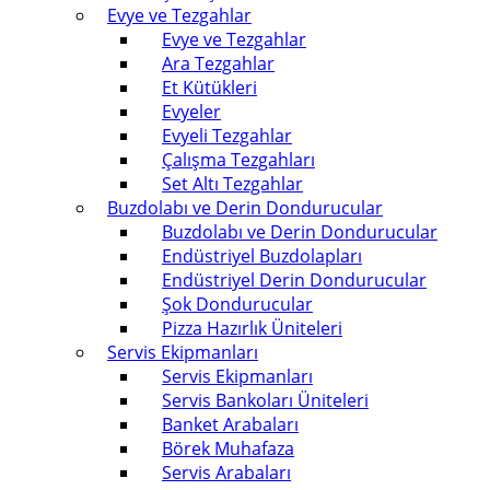
Evye ve Tezgahlar
Evye ve Tezgahlar
Ara Tezgahlar
Et Kütükleri
Evyeler
Evyeli Tezgahlar
Çalışma Tezgahları
Set Altı Tezgahlar
Buzdolabı ve Derin Dondurucular
Buzdolabı ve Derin Dondurucular
Endüstriyel Buzdolapları
Endüstriyel Derin Dondurucular
Şok Dondurucular
Pizza Hazırlık Üniteleri
Servis Ekipmanları
Servis Ekipmanları
Servis Bankoları Üniteleri
Banket Arabaları
Börek Muhafaza
Servis Arabaları