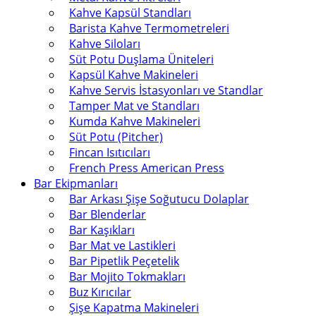
Kahve Kapsül Standları
Barista Kahve Termometreleri
Kahve Siloları
Süt Potu Duşlama Üniteleri
Kapsül Kahve Makineleri
Kahve Servis İstasyonları ve Standlar
Tamper Mat ve Standları
Kumda Kahve Makineleri
Süt Potu (Pitcher)
Fincan Isıtıcıları
French Press American Press
Bar Ekipmanları
Bar Arkası Şişe Soğutucu Dolaplar
Bar Blenderlar
Bar Kaşıkları
Bar Mat ve Lastikleri
Bar Pipetlik Peçetelik
Bar Mojito Tokmakları
Buz Kırıcılar
Şişe Kapatma Makineleri