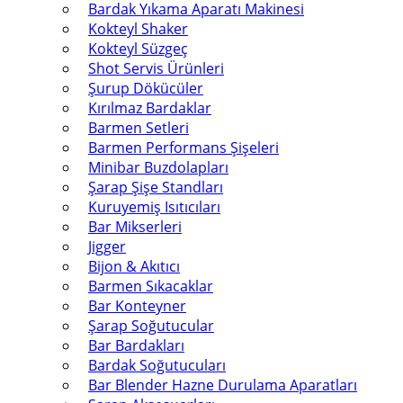
Bardak Yıkama Aparatı Makinesi
Kokteyl Shaker
Kokteyl Süzgeç
Shot Servis Ürünleri
Şurup Dökücüler
Kırılmaz Bardaklar
Barmen Setleri
Barmen Performans Şişeleri
Minibar Buzdolapları
Şarap Şişe Standları
Kuruyemiş Isıtıcıları
Bar Mikserleri
Jigger
Bijon & Akıtıcı
Barmen Sıkacaklar
Bar Konteyner
Şarap Soğutucular
Bar Bardakları
Bardak Soğutucuları
Bar Blender Hazne Durulama Aparatları