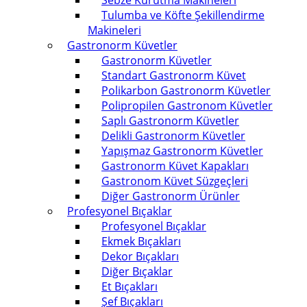
Sebze Kurutma Makineleri
Tulumba ve Köfte Şekillendirme
Makineleri
Gastronorm Küvetler
Gastronorm Küvetler
Standart Gastronorm Küvet
Polikarbon Gastronorm Küvetler
Polipropilen Gastronom Küvetler
Saplı Gastronorm Küvetler
Delikli Gastronorm Küvetler
Yapışmaz Gastronorm Küvetler
Gastronorm Küvet Kapakları
Gastronom Küvet Süzgeçleri
Diğer Gastronorm Ürünler
Profesyonel Bıçaklar
Profesyonel Bıçaklar
Ekmek Bıçakları
Dekor Bıçakları
Diğer Bıçaklar
Et Bıçakları
Şef Bıçakları