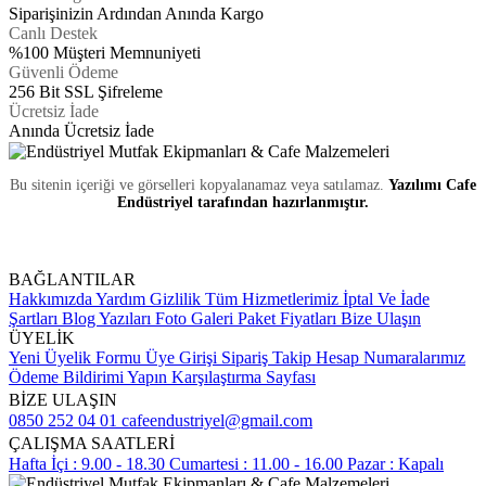
Siparişinizin Ardından Anında Kargo
Canlı Destek
%100 Müşteri Memnuniyeti
Güvenli Ödeme
256 Bit SSL Şifreleme
Ücretsiz İade
Anında Ücretsiz İade
Bu sitenin içeriği ve görselleri kopyalanamaz veya satılamaz.
Yazılımı Cafe
Endüstriyel tarafından hazırlanmıştır.
BAĞLANTILAR
Hakkımızda
Yardım
Gizlilik
Tüm Hizmetlerimiz
İptal Ve İade
Şartları
Blog Yazıları
Foto Galeri
Paket Fiyatları
Bize Ulaşın
ÜYELİK
Yeni Üyelik Formu
Üye Girişi
Sipariş Takip
Hesap Numaralarımız
Ödeme Bildirimi Yapın
Karşılaştırma Sayfası
BİZE ULAŞIN
0850 252 04 01
cafeendustriyel@gmail.com
ÇALIŞMA SAATLERİ
Hafta İçi : 9.00 - 18.30
Cumartesi : 11.00 - 16.00
Pazar : Kapalı