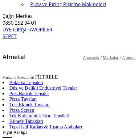
Pilav ve Pirinç Pişirme Makineleri
Çağrı Merkezi
0850 252 04 01
ÜYE GİRİŞİ
FAVORİLER
SEPET
Almetal
Anasayfa
/
Markalar
/
Almetal
FİLTRELE
Markanın Kategorileri
Baklava Tepsileri
Düz ve Delikli Endüstriyel Tavalar
Pres Baskılı Tepsiler
Pizza Tavaları
Tost Ekmek Tavaları
Pizza Screen
Tek Kullanımlık Fırın Tepsileri
Künefe Tabakları
Tepsi İstif Rafları & Taşıma Arabaları
Fiyat Aralığı