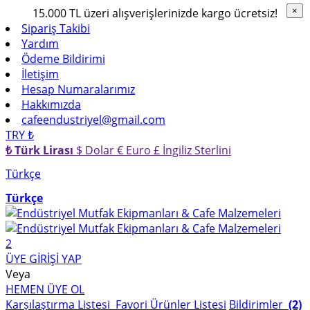
15.000 TL üzeri alışverişlerinizde kargo ücretsiz!
×
×
Sipariş Takibi
Yardım
Ödeme Bildirimi
İletişim
Hesap Numaralarımız
Hakkımızda
cafeendustriyel@gmail.com
TRY ₺
₺ Türk Lirası
$ Dolar
€ Euro
£ İngiliz Sterlini
Türkçe
Türkçe
2
ÜYE GİRİŞİ YAP
Veya
HEMEN ÜYE OL
Karşılaştırma Listesi
Favori Ürünler Listesi
Bildirimler
(2)