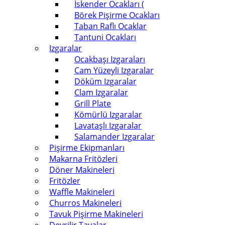
İskender Ocakları (
Börek Pişirme Ocakları
Taban Raflı Ocaklar
Tantuni Ocakları
Izgaralar
Ocakbaşı Izgaraları
Cam Yüzeyli Izgaralar
Döküm Izgaralar
Clam Izgaralar
Grill Plate
Kömürlü Izgaralar
Lavataşlı Izgaralar
Salamander Izgaralar
Pişirme Ekipmanları
Makarna Fritözleri
Döner Makineleri
Fritözler
Waffle Makineleri
Churros Makineleri
Tavuk Pişirme Makineleri