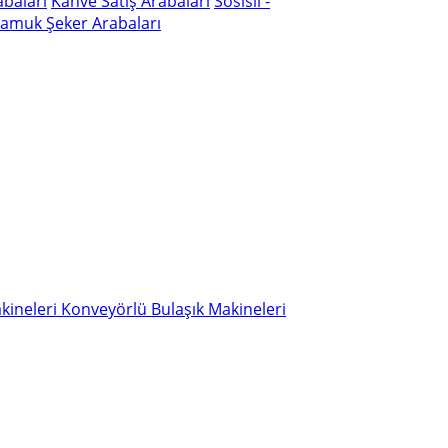
baları
Kahve Satış Arabaları
Sosisli -
Pamuk Şeker Arabaları
akineleri
Konveyörlü Bulaşık Makineleri