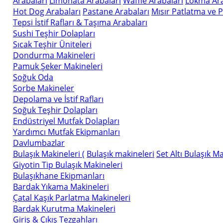
Arabaları
Limonata Arabaları
Waffle Arabaları
Lokma Ara
Hot Dog Arabaları
Pastane Arabaları
Mısır Patlatma ve 
Tepsi İstif Rafları & Taşıma Arabaları
Sushi Teşhir Dolapları
Sıcak Teşhir Üniteleri
Dondurma Makineleri
Pamuk Şeker Makineleri
Soğuk Oda
Sorbe Makineler
Depolama ve İstif Rafları
Soğuk Teşhir Dolapları
Endüstriyel Mutfak Dolapları
Yardımcı Mutfak Ekipmanları
Davlumbazlar
Bulaşık Makineleri (
Bulaşık makineleri
Set Altı Bulaşık M
Giyotin Tip Bulaşık Makineleri
Bulaşıkhane Ekipmanları
Bardak Yıkama Makineleri
Çatal Kaşık Parlatma Makineleri
Bardak Kurutma Makineleri
Giriş & Çıkış Tezgahları