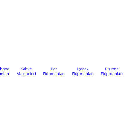
khane
Kahve
Bar
İçecek
Pişirme
nları
Makineleri
Ekipmanları
Ekipmanları
Ekipmanları