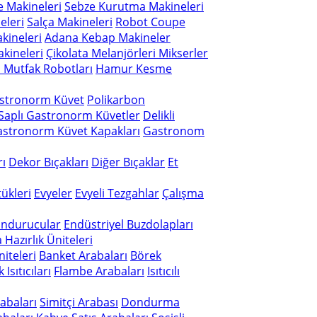
e Makineleri
Sebze Kurutma Makineleri
eleri
Salça Makineleri
Robot Coupe
kineleri
Adana Kebap Makineler
kineleri
Çikolata Melanjörleri
Mikserler
 Mutfak Robotları
Hamur Kesme
astronorm Küvet
Polikarbon
Saplı Gastronorm Küvetler
Delikli
stronorm Küvet Kapakları
Gastronom
rı
Dekor Bıçakları
Diğer Bıçaklar
Et
tükleri
Evyeler
Evyeli Tezgahlar
Çalışma
ondurucular
Endüstriyel Buzdolapları
a Hazırlık Üniteleri
niteleri
Banket Arabaları
Börek
 Isıtıcıları
Flambe Arabaları
Isıtıcılı
rabaları
Simitçi Arabası
Dondurma