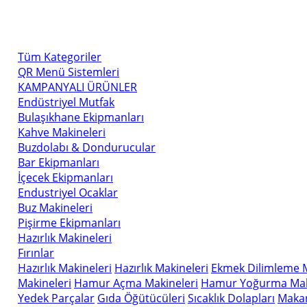
Tüm Kategoriler
QR Menü Sistemleri
KAMPANYALI ÜRÜNLER
Endüstriyel Mutfak
Bulaşıkhane Ekipmanları
Kahve Makineleri
Buzdolabı & Dondurucular
Bar Ekipmanları
İçecek Ekipmanları
Endustriyel Ocaklar
Buz Makineleri
Pişirme Ekipmanları
Hazırlık Makineleri
Fırınlar
Hazırlık Makineleri
Hazırlık Makineleri
Ekmek Dilimleme M
Makineleri
Hamur Açma Makineleri
Hamur Yoğurma Mak
Yedek Parçalar
Gıda Öğütücüleri
Sıcaklık Dolapları
Makar