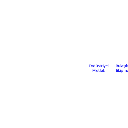
Endüstriyel
Bulaşı
Mutfak
Ekipma