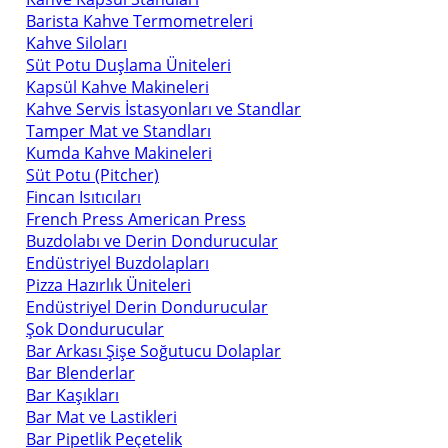
Barista Kahve Termometreleri
Kahve Siloları
Süt Potu Duşlama Üniteleri
Kapsül Kahve Makineleri
Kahve Servis İstasyonları ve Standlar
Tamper Mat ve Standları
Kumda Kahve Makineleri
Süt Potu (Pitcher)
Fincan Isıtıcıları
French Press American Press
Buzdolabı ve Derin Dondurucular
Endüstriyel Buzdolapları
Pizza Hazırlık Üniteleri
Endüstriyel Derin Dondurucular
Şok Dondurucular
Bar Arkası Şişe Soğutucu Dolaplar
Bar Blenderlar
Bar Kaşıkları
Bar Mat ve Lastikleri
Bar Pipetlik Peçetelik