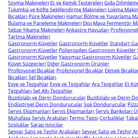
Soyma Makineleri
Et ve Kemik Testereleri
Gıda Dilimlem
Tulumba ve Köfte Şekillendirme Makineleri
Lokma Makin
Bıçakları
Püre Makineleri
Hamur Bölme ve Yuvarlama Ma
Bulama ve Paneleme Makineleri
Ekşi Maya Fermentör Ma
Sebze Yıkama Makineleri
Ankastre Havuzları
Profesyonel
Tartma Makineleri
Gastronorm Küvetler
Gastronorm Küvetler
Standart G
Gastronorm Küvetler
Polipropilen Gastronom Küvetler
Gastronorm Küvetler
Yapışmaz Gastronorm Küvetler
Ga
Küvet Süzgeçleri
Diğer Gastronorm Ürünler
Profesyonel Bıçaklar
Profesyonel Bıçaklar
Ekmek Bıçakla
Bıçakları
Şef Bıçakları
Evye ve Tezgahlar
Evye ve Tezgahlar
Ara Tezgahlar
Et Kü
Tezgahları
Set Altı Tezgahlar
Buzdolabı ve Derin Dondurucular
Buzdolabı ve Derin D
Endüstriyel Derin Dondurucular
Şok Dondurucular
Pizz
Servis Ekipmanları
Servis Ekipmanları
Servis Bankoları Ü
Muhafaza
Servis Arabaları
Termo Tepsi
Çorbalıklar
Tabak
Sosluklar
Şarap Isıtıcılar
Seyyar Satış ve Teşhir Arabaları
Seyyar Satış ve Teşhir A