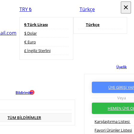
×
×
TRY ₺
Türkçe
₺ Türk Lirası
Türkçe
ail.com
$ Dolar
€ Euro
£ İngiliz Sterlini
Üyelik
ÜYE GİRİŞİ YA
Bildirimler
2
Veya
HEMEN ÜYE O
TÜM BİLDİRİMLER
Karşılaştırma Listesi
Favori Ürünler Listesi