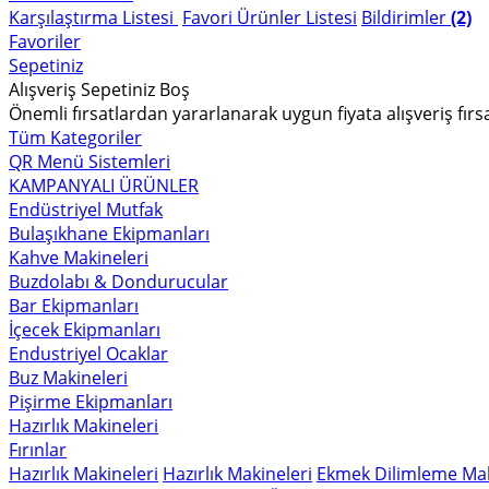
Karşılaştırma Listesi
Favori Ürünler Listesi
Bildirimler
(2)
Favoriler
Sepetiniz
Alışveriş Sepetiniz Boş
Önemli fırsatlardan yararlanarak uygun fiyata alışveriş fırs
Tüm Kategoriler
QR Menü Sistemleri
KAMPANYALI ÜRÜNLER
Endüstriyel Mutfak
Bulaşıkhane Ekipmanları
Kahve Makineleri
Buzdolabı & Dondurucular
Bar Ekipmanları
İçecek Ekipmanları
Endustriyel Ocaklar
Buz Makineleri
Pişirme Ekipmanları
Hazırlık Makineleri
Fırınlar
Hazırlık Makineleri
Hazırlık Makineleri
Ekmek Dilimleme Mak