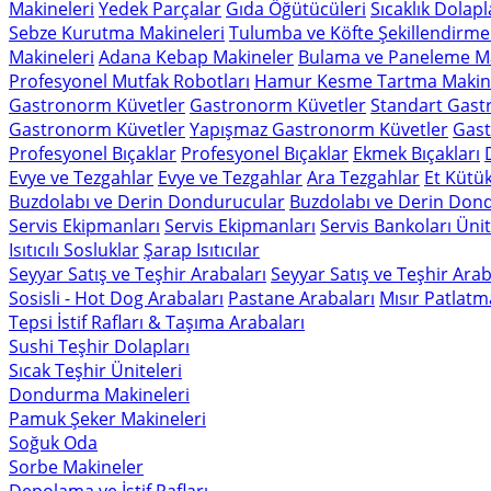
Makineleri
Yedek Parçalar
Gıda Öğütücüleri
Sıcaklık Dolapl
Sebze Kurutma Makineleri
Tulumba ve Köfte Şekillendirme
Makineleri
Adana Kebap Makineler
Bulama ve Paneleme Ma
Profesyonel Mutfak Robotları
Hamur Kesme Tartma Makine
Gastronorm Küvetler
Gastronorm Küvetler
Standart Gast
Gastronorm Küvetler
Yapışmaz Gastronorm Küvetler
Gast
Profesyonel Bıçaklar
Profesyonel Bıçaklar
Ekmek Bıçakları
Evye ve Tezgahlar
Evye ve Tezgahlar
Ara Tezgahlar
Et Kütük
Buzdolabı ve Derin Dondurucular
Buzdolabı ve Derin Don
Servis Ekipmanları
Servis Ekipmanları
Servis Bankoları Ünit
Isıtıcılı Sosluklar
Şarap Isıtıcılar
Seyyar Satış ve Teşhir Arabaları
Seyyar Satış ve Teşhir Arab
Sosisli - Hot Dog Arabaları
Pastane Arabaları
Mısır Patlatm
Tepsi İstif Rafları & Taşıma Arabaları
Sushi Teşhir Dolapları
Sıcak Teşhir Üniteleri
Dondurma Makineleri
Pamuk Şeker Makineleri
Soğuk Oda
Sorbe Makineler