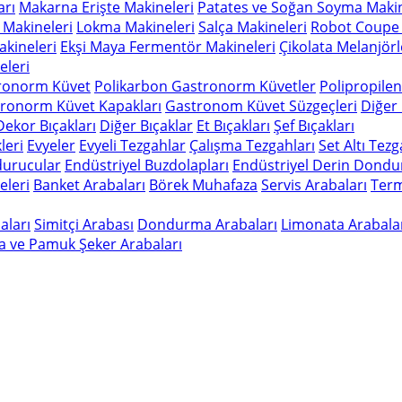
arı
Makarna Erişte Makineleri
Patates ve Soğan Soyma Makin
 Makineleri
Lokma Makineleri
Salça Makineleri
Robot Coupe 
kineleri
Ekşi Maya Fermentör Makineleri
Çikolata Melanjörl
leri
ronorm Küvet
Polikarbon Gastronorm Küvetler
Polipropile
ronorm Küvet Kapakları
Gastronom Küvet Süzgeçleri
Diğer
Dekor Bıçakları
Diğer Bıçaklar
Et Bıçakları
Şef Bıçakları
leri
Evyeler
Evyeli Tezgahlar
Çalışma Tezgahları
Set Altı Tez
durucular
Endüstriyel Buzdolapları
Endüstriyel Derin Dondu
eleri
Banket Arabaları
Börek Muhafaza
Servis Arabaları
Term
aları
Simitçi Arabası
Dondurma Arabaları
Limonata Arabala
a ve Pamuk Şeker Arabaları