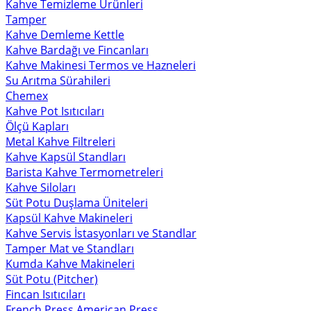
Kahve Temizleme Ürünleri
Tamper
Kahve Demleme Kettle
Kahve Bardağı ve Fincanları
Kahve Makinesi Termos ve Hazneleri
Su Arıtma Sürahileri
Chemex
Kahve Pot Isıtıcıları
Ölçü Kapları
Metal Kahve Filtreleri
Kahve Kapsül Standları
Barista Kahve Termometreleri
Kahve Siloları
Süt Potu Duşlama Üniteleri
Kapsül Kahve Makineleri
Kahve Servis İstasyonları ve Standlar
Tamper Mat ve Standları
Kumda Kahve Makineleri
Süt Potu (Pitcher)
Fincan Isıtıcıları
French Press American Press