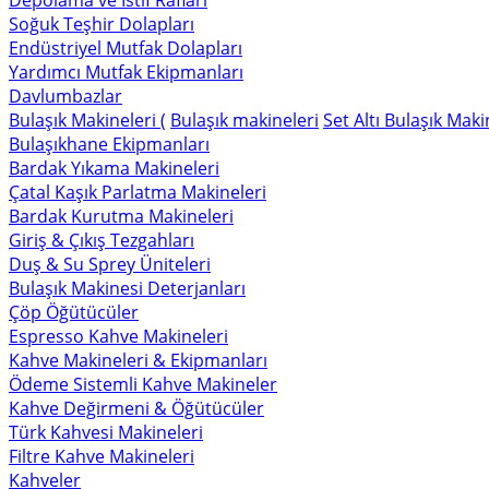
Depolama ve İstif Rafları
Soğuk Teşhir Dolapları
Endüstriyel Mutfak Dolapları
Yardımcı Mutfak Ekipmanları
Davlumbazlar
Bulaşık Makineleri (
Bulaşık makineleri
Set Altı Bulaşık Maki
Bulaşıkhane Ekipmanları
Bardak Yıkama Makineleri
Çatal Kaşık Parlatma Makineleri
Bardak Kurutma Makineleri
Giriş & Çıkış Tezgahları
Duş & Su Sprey Üniteleri
Bulaşık Makinesi Deterjanları
Çöp Öğütücüler
Espresso Kahve Makineleri
Kahve Makineleri & Ekipmanları
Ödeme Sistemli Kahve Makineler
Kahve Değirmeni & Öğütücüler
Türk Kahvesi Makineleri
Filtre Kahve Makineleri
Kahveler