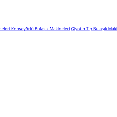
neleri
Konveyörlü Bulaşık Makineleri
Giyotin Tip Bulaşık Maki