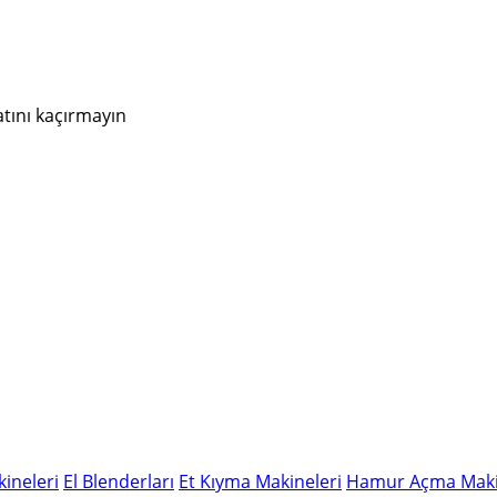
atını kaçırmayın
ineleri
El Blenderları
Et Kıyma Makineleri
Hamur Açma Maki