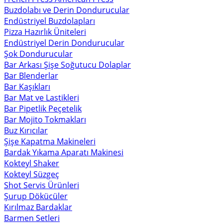
Buzdolabı ve Derin Dondurucular
Endüstriyel Buzdolapları
Pizza Hazırlık Üniteleri
Endüstriyel Derin Dondurucular
Şok Dondurucular
Bar Arkası Şişe Soğutucu Dolaplar
Bar Blenderlar
Bar Kaşıkları
Bar Mat ve Lastikleri
Bar Pipetlik Peçetelik
Bar Mojito Tokmakları
Buz Kırıcılar
Şişe Kapatma Makineleri
Bardak Yıkama Aparatı Makinesi
Kokteyl Shaker
Kokteyl Süzgeç
Shot Servis Ürünleri
Şurup Dökücüler
Kırılmaz Bardaklar
Barmen Setleri