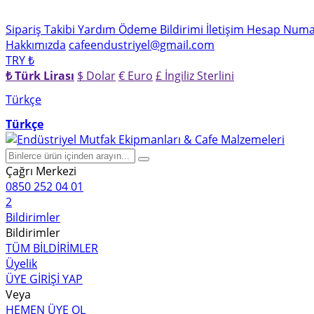
Sipariş Takibi
Yardım
Ödeme Bildirimi
İletişim
Hesap Numar
Hakkımızda
cafeendustriyel@gmail.com
TRY ₺
₺ Türk Lirası
$ Dolar
€ Euro
£ İngiliz Sterlini
Türkçe
Türkçe
Çağrı Merkezi
0850 252 04 01
2
Bildirimler
Bildirimler
TÜM BİLDİRİMLER
Üyelik
ÜYE GİRİŞİ YAP
Veya
HEMEN ÜYE OL