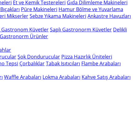
eleri
Et ve Kemik Testereleri
Gıda Dilimleme Makineleri
Bıçakları
Püre Makineleri
Hamur Bölme ve Yuvarlama
eri
Mikserler
Sebze Yıkama Makineleri
Ankastre Havuzları
n Gastronom Küvetler
Saplı Gastronorm Küvetler
Delikli
 Gastronorm Ürünler
gahlar
rucular
Şok Dondurucular
Pizza Hazırlık Üniteleri
o Tepsi
Çorbalıklar
Tabak Isıtıcıları
Flambe Arabaları
rı
Waffle Arabaları
Lokma Arabaları
Kahve Satış Arabaları