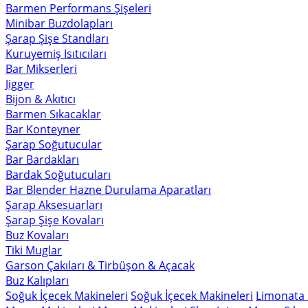
Barmen Performans Şişeleri
Minibar Buzdolapları
Şarap Şişe Standları
Kuruyemiş Isıtıcıları
Bar Mikserleri
Jigger
Bijon & Akıtıcı
Barmen Sıkacaklar
Bar Konteyner
Şarap Soğutucular
Bar Bardakları
Bardak Soğutucuları
Bar Blender Hazne Durulama Aparatları
Şarap Aksesuarları
Şarap Şişe Kovaları
Buz Kovaları
Tiki Muglar
Garson Çakıları & Tirbüşon & Açacak
Buz Kalıpları
Soğuk İçecek Makineleri
Soğuk İçecek Makineleri
Limonata 