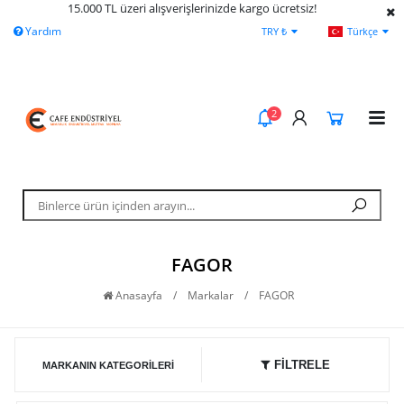
15.000 TL üzeri alışverişlerinizde kargo ücretsiz!
Yardım
Ödeme Bildirimi
İleti
TRY ₺
Türkçe
2
FAGOR
Anasayfa
/
Markalar
/
FAGOR
FİLTRELE
MARKANIN KATEGORILERI