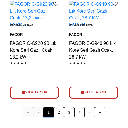
Kargo Bedava
Kargo Bedava
FAGOR
FAGOR
FAGOR C-G920 90 Lık
FAGOR C-G940 90 Lık
Kore Seri Gazlı Ocak,
Kore Seri Gazlı Ocak,
13,2 kW
28,7 kW
★★★★★
★★★★★
STOKTA YOK
STOKTA YOK
«
‹
1
2
3
4
›
»
(mevcut)