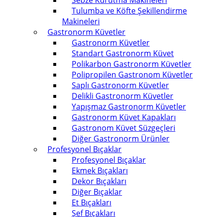
Sebze Kurutma Makineleri
Tulumba ve Köfte Şekillendirme
Makineleri
Gastronorm Küvetler
Gastronorm Küvetler
Standart Gastronorm Küvet
Polikarbon Gastronorm Küvetler
Polipropilen Gastronom Küvetler
Saplı Gastronorm Küvetler
Delikli Gastronorm Küvetler
Yapışmaz Gastronorm Küvetler
Gastronorm Küvet Kapakları
Gastronom Küvet Süzgeçleri
Diğer Gastronorm Ürünler
Profesyonel Bıçaklar
Profesyonel Bıçaklar
Ekmek Bıçakları
Dekor Bıçakları
Diğer Bıçaklar
Et Bıçakları
Şef Bıçakları