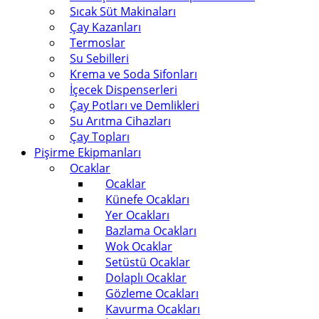
Sıcak Süt Makinaları
Çay Kazanları
Termoslar
Su Sebilleri
Krema ve Soda Sifonları
İçecek Dispenserleri
Çay Potları ve Demlikleri
Su Arıtma Cihazları
Çay Topları
Pişirme Ekipmanları
Ocaklar
Ocaklar
Künefe Ocakları
Yer Ocakları
Bazlama Ocakları
Wok Ocaklar
Setüstü Ocaklar
Dolaplı Ocaklar
Gözleme Ocakları
Kavurma Ocakları