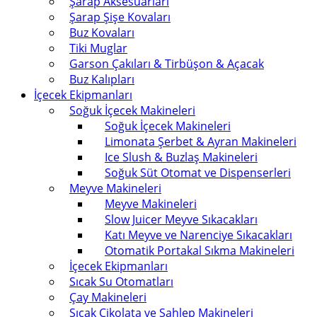
Şarap Aksesuarları
Şarap Şişe Kovaları
Buz Kovaları
Tiki Muglar
Garson Çakıları & Tirbüşon & Açacak
Buz Kalıpları
İçecek Ekipmanları
Soğuk İçecek Makineleri
Soğuk İçecek Makineleri
Limonata Şerbet & Ayran Makineleri
Ice Slush & Buzlaş Makineleri
Soğuk Süt Otomat ve Dispenserleri
Meyve Makineleri
Meyve Makineleri
Slow Juicer Meyve Sıkacakları
Katı Meyve ve Narenciye Sıkacakları
Otomatik Portakal Sıkma Makineleri
İçecek Ekipmanları
Sıcak Su Otomatları
Çay Makineleri
Sıcak Çikolata ve Sahlep Makineleri