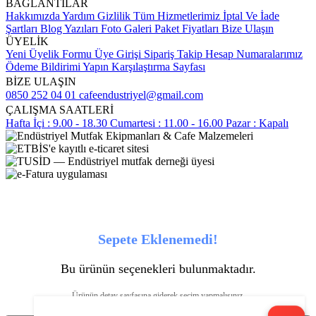
BAĞLANTILAR
Hakkımızda
Yardım
Gizlilik
Tüm Hizmetlerimiz
İptal Ve İade
Şartları
Blog Yazıları
Foto Galeri
Paket Fiyatları
Bize Ulaşın
ÜYELİK
Yeni Üyelik Formu
Üye Girişi
Sipariş Takip
Hesap Numaralarımız
Ödeme Bildirimi Yapın
Karşılaştırma Sayfası
BİZE ULAŞIN
0850 252 04 01
cafeendustriyel@gmail.com
ÇALIŞMA SAATLERİ
Hafta İçi : 9.00 - 18.30
Cumartesi : 11.00 - 16.00
Pazar : Kapalı
Sepete Eklenemedi!
Bu ürünün seçenekleri bulunmaktadır.
Ürünün detay sayfasına giderek seçim yapmalısınız.