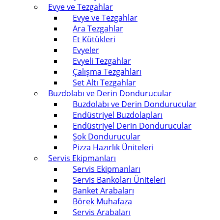
Evye ve Tezgahlar
Evye ve Tezgahlar
Ara Tezgahlar
Et Kütükleri
Evyeler
Evyeli Tezgahlar
Çalışma Tezgahları
Set Altı Tezgahlar
Buzdolabı ve Derin Dondurucular
Buzdolabı ve Derin Dondurucular
Endüstriyel Buzdolapları
Endüstriyel Derin Dondurucular
Şok Dondurucular
Pizza Hazırlık Üniteleri
Servis Ekipmanları
Servis Ekipmanları
Servis Bankoları Üniteleri
Banket Arabaları
Börek Muhafaza
Servis Arabaları