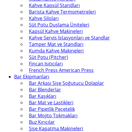
Kahve Kapsül Standları
Barista Kahve Termometreleri
Kahve Siloları
Süt Potu Duşlama Üniteleri
Kapsül Kahve Makineleri
Kahve Servis İstasyonları ve Standlar
Tamper Mat ve Standları
Kumda Kahve Makineleri
Süt Potu (Pitcher)
Fincan Isıtıcıları
French Press American Press
Bar Ekipmanları
Bar Arkası Şişe Soğutucu Dolaplar
Bar Blenderlar
Bar Kaşıkları
Bar Mat ve Lastikleri
Bar Pipetlik Peçetelik
Bar Mojito Tokmakları
Buz Kırıcılar
Şişe Kapatma Makineleri