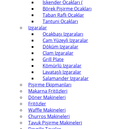
İskender Ocakları (
Börek Pişirme Ocakları
Taban Raflı Ocaklar
Tantuni Ocakları
Izgaralar
Ocakbaşı Izgaraları
Cam Yüzeyli Izgaralar
Döküm Izgaralar
Clam Izgaralar
Grill Plate
Kömürlü Izgaralar
Lavataşlı Izgaralar
Salamander Izgaralar
Pişirme Ekipmanları
Makarna Fritözleri
Döner Makineleri
Fritözler
Waffle Makineleri
Churros Makineleri
Tavuk Pişirme Makineleri