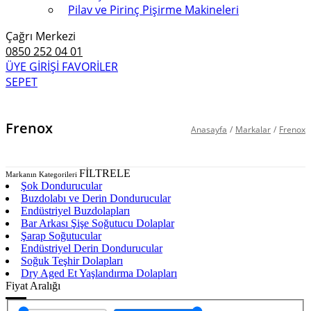
Pilav ve Pirinç Pişirme Makineleri
Çağrı Merkezi
0850 252 04 01
ÜYE GİRİŞİ
FAVORİLER
SEPET
Frenox
Anasayfa
/
Markalar
/
Frenox
FİLTRELE
Markanın Kategorileri
Şok Dondurucular
Buzdolabı ve Derin Dondurucular
Endüstriyel Buzdolapları
Bar Arkası Şişe Soğutucu Dolaplar
Şarap Soğutucular
Endüstriyel Derin Dondurucular
Soğuk Teşhir Dolapları
Dry Aged Et Yaşlandırma Dolapları
Fiyat Aralığı