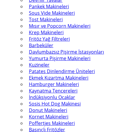
Devrilir Tavalar
Pankek Makineleri
Sous Vide Makineleri
Tost Makineleri
Mısır ve Popcorn Makineleri
Krep Makineleri
Fritöz Yağ Filtreleri
Barbeküler
Davlumbazsız Pişirme İstasyonları
Yumurta Pişirme Makineleri
Kuzineler
Patates Dinlendirme Üniteleri
Ekmek Kızartma Makineleri
Hamburger Makineleri
Kaynatma Tencereleri
İndüksiyonlu Ocaklar
Sosis Hot Dog Makinesi
Donut Makineleri
Kornet Makineleri
Poffertjes Makineleri
Basınçlı Fritözler