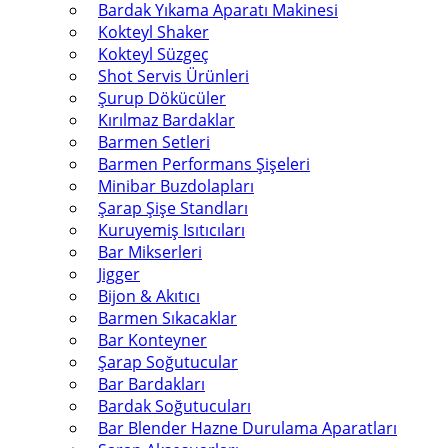
Bardak Yıkama Aparatı Makinesi
Kokteyl Shaker
Kokteyl Süzgeç
Shot Servis Ürünleri
Şurup Dökücüler
Kırılmaz Bardaklar
Barmen Setleri
Barmen Performans Şişeleri
Minibar Buzdolapları
Şarap Şişe Standları
Kuruyemiş Isıtıcıları
Bar Mikserleri
Jigger
Bijon & Akıtıcı
Barmen Sıkacaklar
Bar Konteyner
Şarap Soğutucular
Bar Bardakları
Bardak Soğutucuları
Bar Blender Hazne Durulama Aparatları