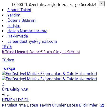
15.000 TL üzeri alışverişlerinizde kargo ücretsiz!
×
×
Sipariş Takibi
Yardım
Ödeme Bildirimi
İletişim
Hesap Numaralarımız
Hakkımızda
cafeendustriyel@gmail.com
TRY ₺
₺ Türk Lirası
$ Dolar
€ Euro
£ İngiliz Sterlini
Türkçe
Türkçe
2
ÜYE GİRİŞİ YAP
Veya
HEMEN ÜYE OL
Karşılaştırma Listesi
Favori Ürünler Listesi
Bildirimler
(2)