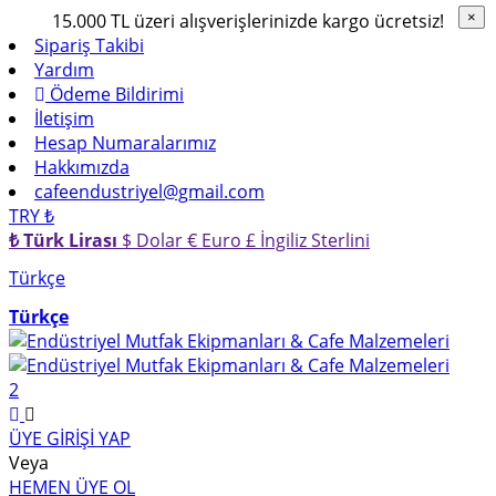
15.000 TL üzeri alışverişlerinizde kargo ücretsiz!
×
×
Sipariş Takibi
Yardım
Ödeme Bildirimi
İletişim
Hesap Numaralarımız
Hakkımızda
cafeendustriyel@gmail.com
TRY ₺
₺ Türk Lirası
$ Dolar
€ Euro
£ İngiliz Sterlini
Türkçe
Türkçe
2
ÜYE GİRİŞİ YAP
Veya
HEMEN ÜYE OL