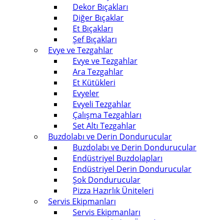
Dekor Bıçakları
Diğer Bıçaklar
Et Bıçakları
Şef Bıçakları
Evye ve Tezgahlar
Evye ve Tezgahlar
Ara Tezgahlar
Et Kütükleri
Evyeler
Evyeli Tezgahlar
Çalışma Tezgahları
Set Altı Tezgahlar
Buzdolabı ve Derin Dondurucular
Buzdolabı ve Derin Dondurucular
Endüstriyel Buzdolapları
Endüstriyel Derin Dondurucular
Şok Dondurucular
Pizza Hazırlık Üniteleri
Servis Ekipmanları
Servis Ekipmanları