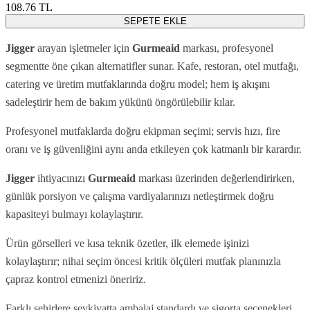
108.76
TL
SEPETE EKLE
Jigger
arayan işletmeler için
Gurmeaid
markası, profesyonel
segmentte öne çıkan alternatifler sunar. Kafe, restoran, otel mutfağı,
catering ve üretim mutfaklarında doğru model; hem iş akışını
sadeleştirir hem de bakım yükünü öngörülebilir kılar.
Profesyonel mutfaklarda doğru ekipman seçimi; servis hızı, fire
oranı ve iş güvenliğini aynı anda etkileyen çok katmanlı bir karardır.
Jigger
ihtiyacınızı
Gurmeaid
markası üzerinden değerlendirirken,
günlük porsiyon ve çalışma vardiyalarınızı netleştirmek doğru
kapasiteyi bulmayı kolaylaştırır.
Ürün görselleri ve kısa teknik özetler, ilk elemede işinizi
kolaylaştırır; nihai seçim öncesi kritik ölçüleri mutfak planınızla
çapraz kontrol etmenizi öneririz.
Farklı şehirlere sevkiyatta ambalaj standardı ve sigorta seçenekleri,