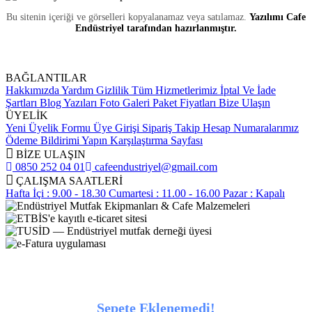
Bu sitenin içeriği ve görselleri kopyalanamaz veya satılamaz.
Yazılımı Cafe
Endüstriyel tarafından hazırlanmıştır.
BAĞLANTILAR
Hakkımızda
Yardım
Gizlilik
Tüm Hizmetlerimiz
İptal Ve İade
Şartları
Blog Yazıları
Foto Galeri
Paket Fiyatları
Bize Ulaşın
ÜYELİK
Yeni Üyelik Formu
Üye Girişi
Sipariş Takip
Hesap Numaralarımız
Ödeme Bildirimi Yapın
Karşılaştırma Sayfası
BİZE ULAŞIN
0850 252 04 01
cafeendustriyel@gmail.com
ÇALIŞMA SAATLERİ
Hafta İçi : 9.00 - 18.30
Cumartesi : 11.00 - 16.00
Pazar : Kapalı
Sepete Eklenemedi!