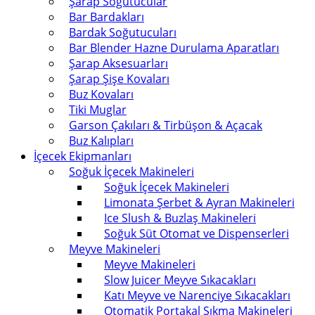
Şarap Soğutucular
Bar Bardakları
Bardak Soğutucuları
Bar Blender Hazne Durulama Aparatları
Şarap Aksesuarları
Şarap Şişe Kovaları
Buz Kovaları
Tiki Muglar
Garson Çakıları & Tirbüşon & Açacak
Buz Kalıpları
İçecek Ekipmanları
Soğuk İçecek Makineleri
Soğuk İçecek Makineleri
Limonata Şerbet & Ayran Makineleri
Ice Slush & Buzlaş Makineleri
Soğuk Süt Otomat ve Dispenserleri
Meyve Makineleri
Meyve Makineleri
Slow Juicer Meyve Sıkacakları
Katı Meyve ve Narenciye Sıkacakları
Otomatik Portakal Sıkma Makineleri