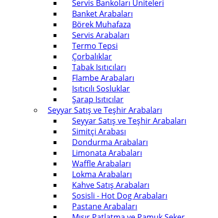
Servis Bankoları Üniteleri
Banket Arabaları
Börek Muhafaza
Servis Arabaları
Termo Tepsi
Çorbalıklar
Tabak Isıtıcıları
Flambe Arabaları
Isıtıcılı Sosluklar
Şarap Isıtıcılar
Seyyar Satış ve Teşhir Arabaları
Seyyar Satış ve Teşhir Arabaları
Simitçi Arabası
Dondurma Arabaları
Limonata Arabaları
Waffle Arabaları
Lokma Arabaları
Kahve Satış Arabaları
Sosisli - Hot Dog Arabaları
Pastane Arabaları
Mısır Patlatma ve Pamuk Şeker