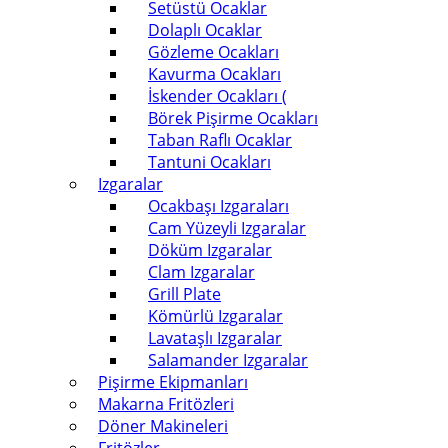
Setüstü Ocaklar
Dolaplı Ocaklar
Gözleme Ocakları
Kavurma Ocakları
İskender Ocakları (
Börek Pişirme Ocakları
Taban Raflı Ocaklar
Tantuni Ocakları
Izgaralar
Ocakbaşı Izgaraları
Cam Yüzeyli Izgaralar
Döküm Izgaralar
Clam Izgaralar
Grill Plate
Kömürlü Izgaralar
Lavataşlı Izgaralar
Salamander Izgaralar
Pişirme Ekipmanları
Makarna Fritözleri
Döner Makineleri