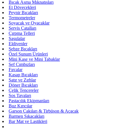
Bıçak Asma Mıknatısları
Et Dövecekleri
Peynir Bıçakları
Termometreler
Soyacak ve Oyacaklar
Servis Çatalları
Çırpma Telleri
Şaşulalar
Eldivenler
Sebze Bıçakları
Özel Sunum Ürünleri
Mini Kase ve Mini Tabaklar
Şef Cımbızları
Fırçalar
Kasap Bıçakları
Satır ve Zırhlar
Döner Bıçakları
Çelik Tencereler
Sos Tavaları
Pastacılık Ekipmanları
Buz Kırıcılar
Garson Çakıları & Tirbüşon & Açacak
Barmen Sıkacakları
Bar Mat ve Lastikleri
Jigger