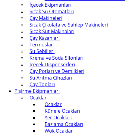
İçecek Ekipmanları
Sıcak Su Otomatları
Çay Makineleri
Sıcak Çikolata ve Sahlep Makineleri
Sıcak Süt Makinaları
Çay Kazanları
Termoslar
Su Sebilleri
Krema ve Soda Sifonları
İçecek Dispenserleri
Çay Potları ve Demlikleri
Su Arıtma Cihazları
Çay Topları
Pişirme Ekipmanları
Ocaklar
Ocaklar
Künefe Ocakları
Yer Ocakları
Bazlama Ocakları
Wok Ocaklar