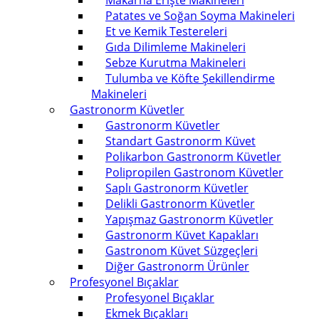
Makarna Erişte Makineleri
Patates ve Soğan Soyma Makineleri
Et ve Kemik Testereleri
Gıda Dilimleme Makineleri
Sebze Kurutma Makineleri
Tulumba ve Köfte Şekillendirme
Makineleri
Gastronorm Küvetler
Gastronorm Küvetler
Standart Gastronorm Küvet
Polikarbon Gastronorm Küvetler
Polipropilen Gastronom Küvetler
Saplı Gastronorm Küvetler
Delikli Gastronorm Küvetler
Yapışmaz Gastronorm Küvetler
Gastronorm Küvet Kapakları
Gastronom Küvet Süzgeçleri
Diğer Gastronorm Ürünler
Profesyonel Bıçaklar
Profesyonel Bıçaklar
Ekmek Bıçakları