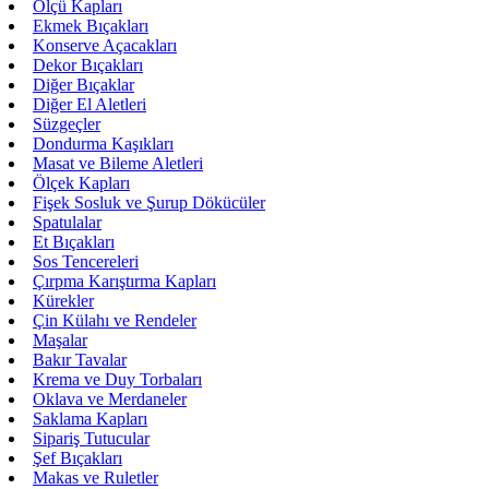
Ölçü Kapları
Ekmek Bıçakları
Konserve Açacakları
Dekor Bıçakları
Diğer Bıçaklar
Diğer El Aletleri
Süzgeçler
Dondurma Kaşıkları
Masat ve Bileme Aletleri
Ölçek Kapları
Fişek Sosluk ve Şurup Dökücüler
Spatulalar
Et Bıçakları
Sos Tencereleri
Çırpma Karıştırma Kapları
Kürekler
Çin Külahı ve Rendeler
Maşalar
Bakır Tavalar
Krema ve Duy Torbaları
Oklava ve Merdaneler
Saklama Kapları
Sipariş Tutucular
Şef Bıçakları
Makas ve Ruletler