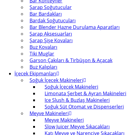
Bar Konteyner
Şarap Soğutucular
Bar Bardakları
Bardak Soğutucuları
Bar Blender Hazne Durulama Aparatları
Şarap Aksesuarları
Şarap Şişe Kovaları
Buz Kovaları
Tiki Muglar
Garson Çakıları & Tirbüşon & Açacak
Buz Kalıpları
İçecek Ekipmanları
Soğuk İçecek Makineleri
Soğuk İçecek Makineleri
Limonata Şerbet & Ayran Makineleri
Ice Slush & Buzlaş Makineleri
Soğuk Süt Otomat ve Dispenserleri
Meyve Makineleri
Meyve Makineleri
Slow Juicer Meyve Sıkacakları
Katı Meyve ve Narenciye Sıkacakları