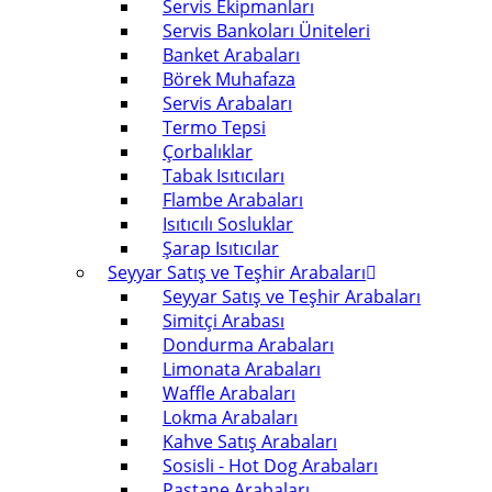
Servis Ekipmanları
Servis Bankoları Üniteleri
Banket Arabaları
Börek Muhafaza
Servis Arabaları
Termo Tepsi
Çorbalıklar
Tabak Isıtıcıları
Flambe Arabaları
Isıtıcılı Sosluklar
Şarap Isıtıcılar
Seyyar Satış ve Teşhir Arabaları
Seyyar Satış ve Teşhir Arabaları
Simitçi Arabası
Dondurma Arabaları
Limonata Arabaları
Waffle Arabaları
Lokma Arabaları
Kahve Satış Arabaları
Sosisli - Hot Dog Arabaları
Pastane Arabaları