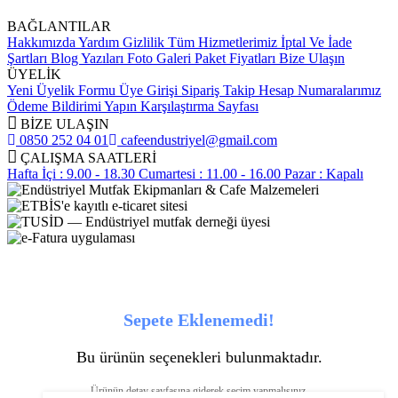
BAĞLANTILAR
Hakkımızda
Yardım
Gizlilik
Tüm Hizmetlerimiz
İptal Ve İade
Şartları
Blog Yazıları
Foto Galeri
Paket Fiyatları
Bize Ulaşın
ÜYELİK
Yeni Üyelik Formu
Üye Girişi
Sipariş Takip
Hesap Numaralarımız
Ödeme Bildirimi Yapın
Karşılaştırma Sayfası
BİZE ULAŞIN
0850 252 04 01
cafeendustriyel@gmail.com
ÇALIŞMA SAATLERİ
Hafta İçi : 9.00 - 18.30
Cumartesi : 11.00 - 16.00
Pazar : Kapalı
Sepete Eklenemedi!
Bu ürünün seçenekleri bulunmaktadır.
Ürünün detay sayfasına giderek seçim yapmalısınız.