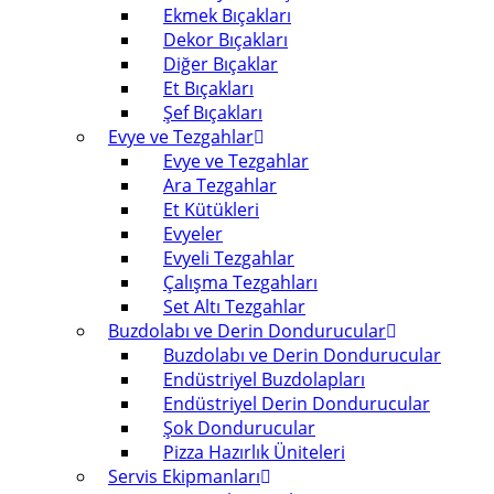
Ekmek Bıçakları
Dekor Bıçakları
Diğer Bıçaklar
Et Bıçakları
Şef Bıçakları
Evye ve Tezgahlar
Evye ve Tezgahlar
Ara Tezgahlar
Et Kütükleri
Evyeler
Evyeli Tezgahlar
Çalışma Tezgahları
Set Altı Tezgahlar
Buzdolabı ve Derin Dondurucular
Buzdolabı ve Derin Dondurucular
Endüstriyel Buzdolapları
Endüstriyel Derin Dondurucular
Şok Dondurucular
Pizza Hazırlık Üniteleri
Servis Ekipmanları