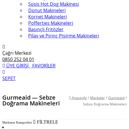
Sosis Hot Dog Makinesi
Donut Makineleri
Kornet Makineleri
Poffertjes Makineleri
Basınçlı Fritözler
Pilav ve Pirinç Pişirme Makineleri
Çağrı Merkezi
0850 252 04 01
ÜYE GİRİŞİ
FAVORİLER
SEPET
Gurmeaid — Sebze
Anasayfa
/
Markalar
/
Gurmeaid
/
Doğrama Makineleri
Sebze Doğrama Makineleri
FİLTRELE
Markanın Kategorileri
Sebze Doğrama Makineleri