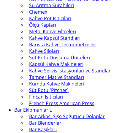
Su Arıtma Sürahileri
Chemex
Kahve Pot Isıtıcıları
Ölçü Kapları
Metal Kahve Filtreleri
Kahve Kapsül Standları
Barista Kahve Termometreleri
Kahve Siloları
Süt Potu Duşlama Üniteleri
Kapsül Kahve Makineleri
Kahve Servis İstasyonları ve Standlar
Tamper Mat ve Standları
Kumda Kahve Makineleri
Süt Potu (Pitcher)
Fincan Isıtıcıları
French Press American Press
Bar Ekipmanları
Bar Arkası Şişe Soğutucu Dolaplar
Bar Blenderlar
Bar Kaşıkları