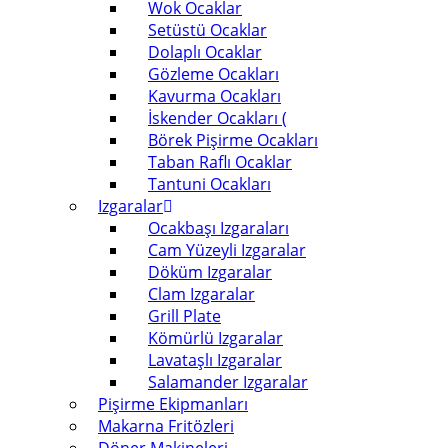
Wok Ocaklar
Setüstü Ocaklar
Dolaplı Ocaklar
Gözleme Ocakları
Kavurma Ocakları
İskender Ocakları (
Börek Pişirme Ocakları
Taban Raflı Ocaklar
Tantuni Ocakları
Izgaralar
Ocakbaşı Izgaraları
Cam Yüzeyli Izgaralar
Döküm Izgaralar
Clam Izgaralar
Grill Plate
Kömürlü Izgaralar
Lavataşlı Izgaralar
Salamander Izgaralar
Pişirme Ekipmanları
Makarna Fritözleri