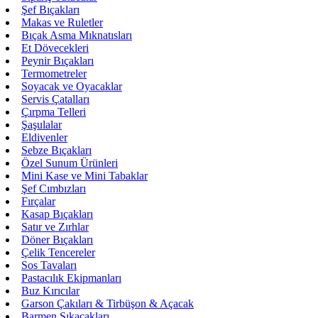
Şef Bıçakları
Makas ve Ruletler
Bıçak Asma Mıknatısları
Et Dövecekleri
Peynir Bıçakları
Termometreler
Soyacak ve Oyacaklar
Servis Çatalları
Çırpma Telleri
Şaşulalar
Eldivenler
Sebze Bıçakları
Özel Sunum Ürünleri
Mini Kase ve Mini Tabaklar
Şef Cımbızları
Fırçalar
Kasap Bıçakları
Satır ve Zırhlar
Döner Bıçakları
Çelik Tencereler
Sos Tavaları
Pastacılık Ekipmanları
Buz Kırıcılar
Garson Çakıları & Tirbüşon & Açacak
Barmen Sıkacakları