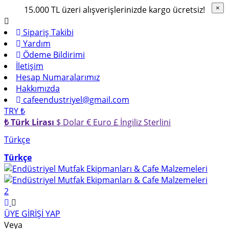
15.000 TL üzeri alışverişlerinizde kargo ücretsiz!
×
×
Sipariş Takibi
Yardım
Ödeme Bildirimi
İletişim
Hesap Numaralarımız
Hakkımızda
cafeendustriyel@gmail.com
TRY ₺
₺ Türk Lirası
$ Dolar
€ Euro
£ İngiliz Sterlini
Türkçe
Türkçe
2
ÜYE GİRİŞİ YAP
Veya