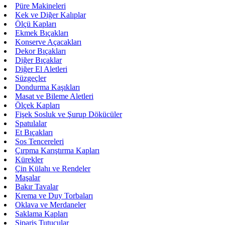
Püre Makineleri
Kek ve Diğer Kalıplar
Ölçü Kapları
Ekmek Bıçakları
Konserve Açacakları
Dekor Bıçakları
Diğer Bıçaklar
Diğer El Aletleri
Süzgeçler
Dondurma Kaşıkları
Masat ve Bileme Aletleri
Ölçek Kapları
Fişek Sosluk ve Şurup Dökücüler
Spatulalar
Et Bıçakları
Sos Tencereleri
Çırpma Karıştırma Kapları
Kürekler
Çin Külahı ve Rendeler
Maşalar
Bakır Tavalar
Krema ve Duy Torbaları
Oklava ve Merdaneler
Saklama Kapları
Sipariş Tutucular