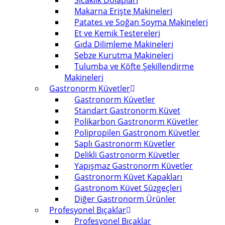
Sıcaklık Dolapları
Makarna Erişte Makineleri
Patates ve Soğan Soyma Makineleri
Et ve Kemik Testereleri
Gıda Dilimleme Makineleri
Sebze Kurutma Makineleri
Tulumba ve Köfte Şekillendirme
Makineleri
Gastronorm Küvetler
Gastronorm Küvetler
Standart Gastronorm Küvet
Polikarbon Gastronorm Küvetler
Polipropilen Gastronom Küvetler
Saplı Gastronorm Küvetler
Delikli Gastronorm Küvetler
Yapışmaz Gastronorm Küvetler
Gastronorm Küvet Kapakları
Gastronom Küvet Süzgeçleri
Diğer Gastronorm Ürünler
Profesyonel Bıçaklar
Profesyonel Bıçaklar