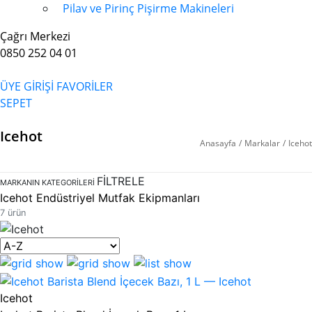
Pilav ve Pirinç Pişirme Makineleri
Çağrı Merkezi
0850 252 04 01
ÜYE GİRİŞİ
FAVORİLER
SEPET
Icehot
Anasayfa
/
Markalar
/
Icehot
FİLTRELE
MARKANIN KATEGORILERI
Icehot Endüstriyel Mutfak Ekipmanları
7 ürün
Icehot