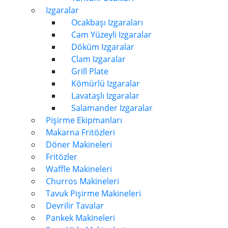
Izgaralar
Ocakbaşı Izgaraları
Cam Yüzeyli Izgaralar
Döküm Izgaralar
Clam Izgaralar
Grill Plate
Kömürlü Izgaralar
Lavataşlı Izgaralar
Salamander Izgaralar
Pişirme Ekipmanları
Makarna Fritözleri
Döner Makineleri
Fritözler
Waffle Makineleri
Churros Makineleri
Tavuk Pişirme Makineleri
Devrilir Tavalar
Pankek Makineleri