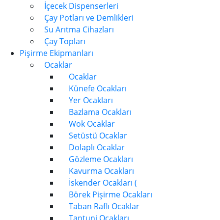
İçecek Dispenserleri
Çay Potları ve Demlikleri
Su Arıtma Cihazları
Çay Topları
Pişirme Ekipmanları
Ocaklar
Ocaklar
Künefe Ocakları
Yer Ocakları
Bazlama Ocakları
Wok Ocaklar
Setüstü Ocaklar
Dolaplı Ocaklar
Gözleme Ocakları
Kavurma Ocakları
İskender Ocakları (
Börek Pişirme Ocakları
Taban Raflı Ocaklar
Tantuni Ocakları