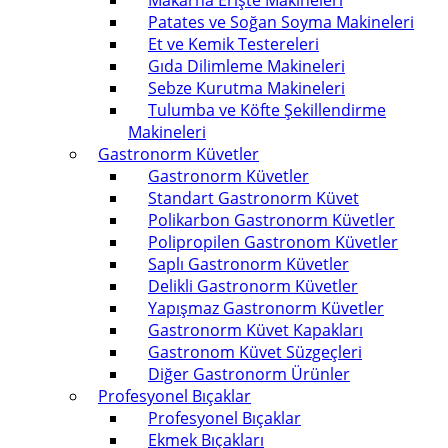
Makarna Erişte Makineleri
Patates ve Soğan Soyma Makineleri
Et ve Kemik Testereleri
Gıda Dilimleme Makineleri
Sebze Kurutma Makineleri
Tulumba ve Köfte Şekillendirme
Makineleri
Gastronorm Küvetler
Gastronorm Küvetler
Standart Gastronorm Küvet
Polikarbon Gastronorm Küvetler
Polipropilen Gastronom Küvetler
Saplı Gastronorm Küvetler
Delikli Gastronorm Küvetler
Yapışmaz Gastronorm Küvetler
Gastronorm Küvet Kapakları
Gastronom Küvet Süzgeçleri
Diğer Gastronorm Ürünler
Profesyonel Bıçaklar
Profesyonel Bıçaklar
Ekmek Bıçakları