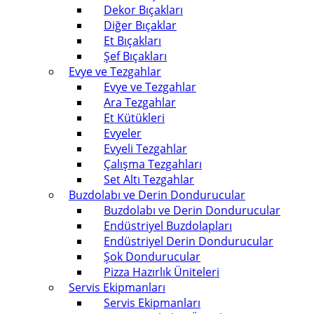
Dekor Bıçakları
Diğer Bıçaklar
Et Bıçakları
Şef Bıçakları
Evye ve Tezgahlar
Evye ve Tezgahlar
Ara Tezgahlar
Et Kütükleri
Evyeler
Evyeli Tezgahlar
Çalışma Tezgahları
Set Altı Tezgahlar
Buzdolabı ve Derin Dondurucular
Buzdolabı ve Derin Dondurucular
Endüstriyel Buzdolapları
Endüstriyel Derin Dondurucular
Şok Dondurucular
Pizza Hazırlık Üniteleri
Servis Ekipmanları
Servis Ekipmanları