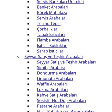
Servis Bankoları Üniteleri
Banket Arabaları
Börek Muhafaza
Servis Arabaları
Termo Tepsi
Çorbalıklar
Tabak Isıtıcıları
Flambe Arabaları
Isıtıcılı Sosluklar
Şarap Isıtıcılar
Seyyar Satış ve Teşhir Arabaları
Seyyar Satış ve Teşhir Arabaları
Simitçi Arabası
Dondurma Arabaları
Limonata Arabaları
Waffle Arabaları
Lokma Arabaları
Kahve Satış Arabaları
Sosisli - Hot Dog Arabaları
Pastane Arabaları
Mısır Patlatma ve Pamuk Şeker