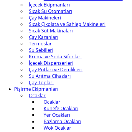
İçecek Ekipmanları
Sıcak Su Otomatları
Çay Makineleri
Sıcak Çikolata ve Sahlep Makineleri
Sıcak Süt Makinaları
Çay Kazanları
Termoslar
Su Sebilleri
Krema ve Soda Sifonları
İçecek Dispenserleri
Çay Potları ve Demlikleri
Su Arıtma Cihazları
Çay Topları
Pişirme Ekipmanları
Ocaklar
Ocaklar
Künefe Ocakları
Yer Ocakları
Bazlama Ocakları
Wok Ocaklar