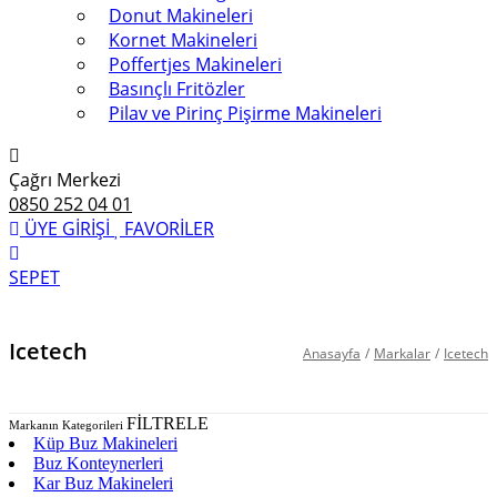
Donut Makineleri
Kornet Makineleri
Poffertjes Makineleri
Basınçlı Fritözler
Pilav ve Pirinç Pişirme Makineleri
Çağrı Merkezi
0850 252 04 01
ÜYE GİRİŞİ
FAVORİLER
SEPET
Icetech
Anasayfa
/
Markalar
/
Icetech
FİLTRELE
Markanın Kategorileri
Küp Buz Makineleri
Buz Konteynerleri
Kar Buz Makineleri