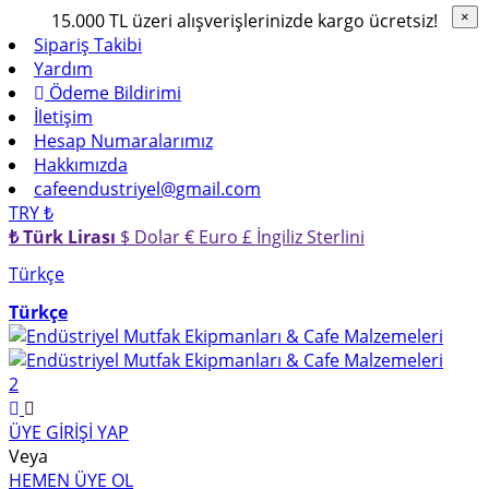
15.000 TL üzeri alışverişlerinizde kargo ücretsiz!
×
×
Sipariş Takibi
Yardım
Ödeme Bildirimi
İletişim
Hesap Numaralarımız
Hakkımızda
cafeendustriyel@gmail.com
TRY ₺
₺ Türk Lirası
$ Dolar
€ Euro
£ İngiliz Sterlini
Türkçe
Türkçe
2
ÜYE GİRİŞİ YAP
Veya
HEMEN ÜYE OL