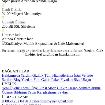
Siparişinizin Ardından Anında Kargo
Canlı Destek
%100 Müşteri Memnuniyeti
Güvenli Ödeme
256 Bit SSL Şifreleme
Ücretsiz İade
Anında Ücretsiz İade
Bu sitenin içeriği ve görselleri kopyalanamaz veya satılamaz.
Yazılımı Cafe
Endüstriyel tarafından hazırlanmıştır.
BAĞLANTILAR
Hakkımızda
Yardım
Gizlilik
Tüm Hizmetlerimiz
İptal Ve İade
Şartları
Blog Yazıları
Foto Galeri
Paket Fiyatları
Bize Ulaşın
ÜYELİK
Yeni Üyelik Formu
Üye Girişi
Sipariş Takip
Hesap Numaralarımız
Ödeme Bildirimi Yapın
Karşılaştırma Sayfası
BİZE ULAŞIN
0850 252 04 01
cafeendustriyel@gmail.com