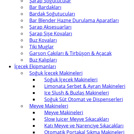
Şarap Soğutucular
Bar Bardakları
Bardak Soğutucuları
Bar Blender Hazne Durulama Aparatları
Şarap Aksesuarları
Şarap Şişe Kovaları
Buz Kovaları
Tiki Muglar
Garson Çakıları & Tirbüşon & Açacak
Buz Kalıpları
İçecek Ekipmanları
Soğuk İçecek Makineleri
Soğuk İçecek Makineleri
Limonata Şerbet & Ayran Makineleri
Ice Slush & Buzlaş Makineleri
Soğuk Süt Otomat ve Dispenserleri
Meyve Makineleri
Meyve Makineleri
Slow Juicer Meyve Sıkacakları
Katı Meyve ve Narenciye Sıkacakları
Otomatik Portakal Sıkma Makineleri