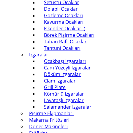
Setüstü Ocaklar
Dolaplı Ocaklar
Gözleme Ocakları
Kavurma Ocakları
İskender Ocakları (
Börek Pişirme Ocakları
Taban Raflı Ocaklar
Tantuni Ocakları
Izgaralar
Ocakbaşı Izgaraları
Cam Yüzeyli Izgaralar
Döküm Izgaralar
Clam Izgaralar
Grill Plate
Kömürlü Izgaralar
Lavataşlı Izgaralar
Salamander Izgaralar
Pişirme Ekipmanları
Makarna Fritözleri
Döner Makineleri