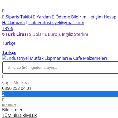
Sipariş Takibi
Yardım
Ödeme Bildirimi
İletişim
Hesap 
Hakkımızda
cafeendustriyel@gmail.com
TRY ₺
₺ Türk Lirası
$ Dolar
€ Euro
£ İngiliz Sterlini
Türkçe
Türkçe
Çağrı Merkezi
0850 252 04 01
2
Bildirimler
Bildirimler
TÜM BİLDİRİMLER