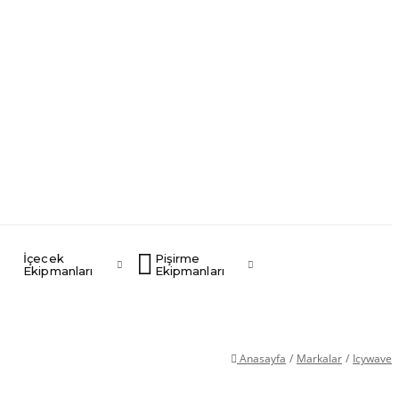
İçecek
Pişirme
Ekipmanları
Ekipmanları
Anasayfa
/
Markalar
/
Icywave