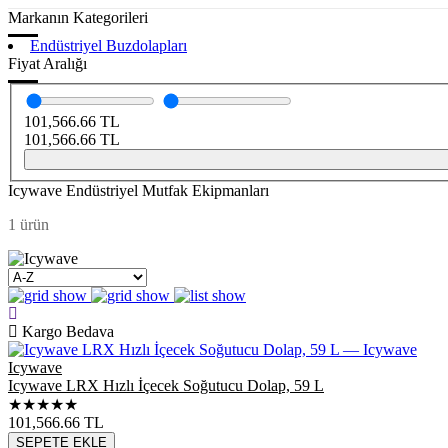
Markanın Kategorileri
Endüstriyel Buzdolapları
Fiyat Aralığı
101,566.66
TL
101,566.66
TL
Icywave Endüstriyel Mutfak Ekipmanları
1 ürün
Kargo Bedava
Icywave
Icywave LRX Hızlı İçecek Soğutucu Dolap, 59 L
★★★★★
101,566.66
TL
SEPETE EKLE