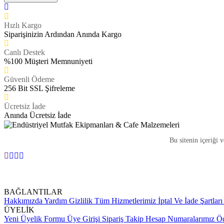
Hızlı Kargo
Siparişinizin Ardından Anında Kargo
Canlı Destek
%100 Müşteri Memnuniyeti
Güvenli Ödeme
256 Bit SSL Şifreleme
Ücretsiz İade
Anında Ücretsiz İade
Bu sitenin içeriği 
BAĞLANTILAR
Hakkımızda
Yardım
Gizlilik
Tüm Hizmetlerimiz
İptal Ve İade Şartları
ÜYELİK
Yeni Üyelik Formu
Üye Girişi
Sipariş Takip
Hesap Numaralarımız
Öd