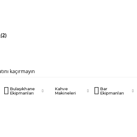
r
(2)
atını kaçırmayın
Bulaşıkhane
Kahve
Bar
Ekipmanları
Makineleri
Ekipmanları