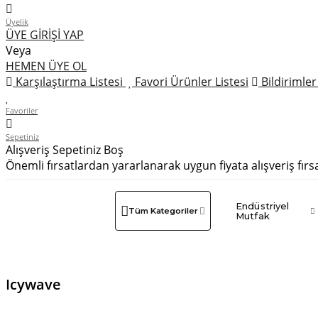
Üyelik
ÜYE GİRİŞİ YAP
Veya
HEMEN ÜYE OL
Karşılaştırma Listesi
Favori Ürünler Listesi
Bildirimle
Favoriler
Sepetiniz
Alışveriş Sepetiniz Boş
Önemli fırsatlardan yararlanarak uygun fiyata alışveriş fırs
Endüstriyel
Tüm Kategoriler
Mutfak
Icywave