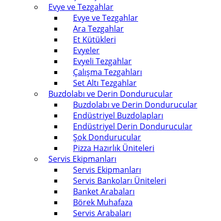
Evye ve Tezgahlar
Evye ve Tezgahlar
Ara Tezgahlar
Et Kütükleri
Evyeler
Evyeli Tezgahlar
Çalışma Tezgahları
Set Altı Tezgahlar
Buzdolabı ve Derin Dondurucular
Buzdolabı ve Derin Dondurucular
Endüstriyel Buzdolapları
Endüstriyel Derin Dondurucular
Şok Dondurucular
Pizza Hazırlık Üniteleri
Servis Ekipmanları
Servis Ekipmanları
Servis Bankoları Üniteleri
Banket Arabaları
Börek Muhafaza
Servis Arabaları