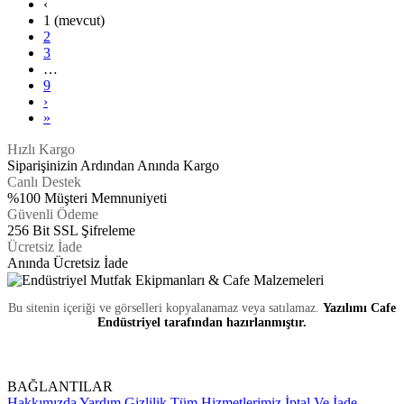
‹
1
(mevcut)
2
3
…
9
›
»
Hızlı Kargo
Siparişinizin Ardından Anında Kargo
Canlı Destek
%100 Müşteri Memnuniyeti
Güvenli Ödeme
256 Bit SSL Şifreleme
Ücretsiz İade
Anında Ücretsiz İade
Bu sitenin içeriği ve görselleri kopyalanamaz veya satılamaz.
Yazılımı Cafe
Endüstriyel tarafından hazırlanmıştır.
BAĞLANTILAR
Hakkımızda
Yardım
Gizlilik
Tüm Hizmetlerimiz
İptal Ve İade