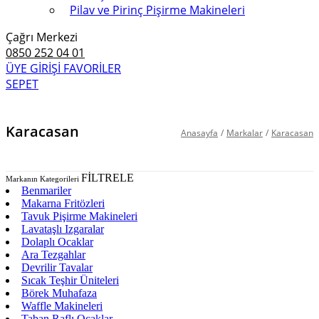
Pilav ve Pirinç Pişirme Makineleri
Çağrı Merkezi
0850 252 04 01
ÜYE GİRİŞİ
FAVORİLER
SEPET
Karacasan
Anasayfa
/
Markalar
/
Karacasan
FİLTRELE
Markanın Kategorileri
Benmariler
Makarna Fritözleri
Tavuk Pişirme Makineleri
Lavataşlı Izgaralar
Dolaplı Ocaklar
Ara Tezgahlar
Devrilir Tavalar
Sıcak Teşhir Üniteleri
Börek Muhafaza
Waffle Makineleri
Taban Raflı Ocaklar