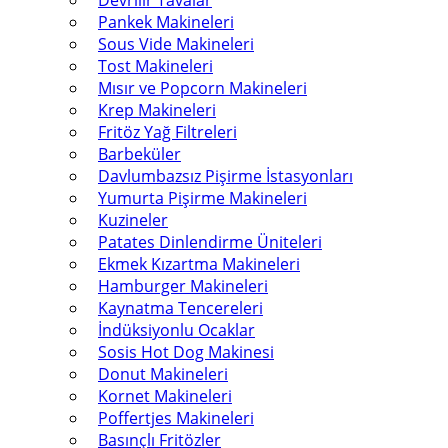
Devrilir Tavalar
Pankek Makineleri
Sous Vide Makineleri
Tost Makineleri
Mısır ve Popcorn Makineleri
Krep Makineleri
Fritöz Yağ Filtreleri
Barbeküler
Davlumbazsız Pişirme İstasyonları
Yumurta Pişirme Makineleri
Kuzineler
Patates Dinlendirme Üniteleri
Ekmek Kızartma Makineleri
Hamburger Makineleri
Kaynatma Tencereleri
İndüksiyonlu Ocaklar
Sosis Hot Dog Makinesi
Donut Makineleri
Kornet Makineleri
Poffertjes Makineleri
Basınçlı Fritözler