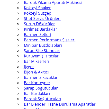
Bardak Yıkama Aparatı Makinesi
Kokteyl Shaker
Kokteyl Süzgeç
Shot Servis Ürünleri
Şurup Dökücüler
Kırılmaz Bardaklar
Barmen Setleri
Barmen Performans Şişeleri
Minibar Buzdolapları
Şarap Şişe Standları
Kuruyemiş Isıtıcıları
Bar Mikserleri
Jigger
Bijon & Akıtıcı
Barmen Sıkacaklar
Bar Konteyner
Şarap Soğutucular
Bar Bardakları
Bardak Soğutucuları
Bar Blender Hazne Durulama Aparatları