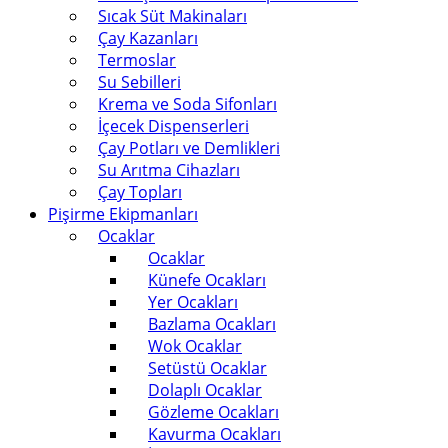
Sıcak Süt Makinaları
Çay Kazanları
Termoslar
Su Sebilleri
Krema ve Soda Sifonları
İçecek Dispenserleri
Çay Potları ve Demlikleri
Su Arıtma Cihazları
Çay Topları
Pişirme Ekipmanları
Ocaklar
Ocaklar
Künefe Ocakları
Yer Ocakları
Bazlama Ocakları
Wok Ocaklar
Setüstü Ocaklar
Dolaplı Ocaklar
Gözleme Ocakları
Kavurma Ocakları