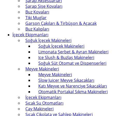
Şarap Aksesuarları
Şarap Şişe Kovaları
Buz Kovaları
Tiki Muglar
Garson Çakıları & Tirbüşon & Açacak
Buz Kalıpları
İçecek Ekipmanları
Soğuk İçecek Makineleri
Soğuk İçecek Makineleri
Limonata Şerbet & Ayran Makineleri
Ice Slush & Buzlaş Makineleri
Soğuk Süt Otomat ve Dispenserleri
Meyve Makineleri
Meyve Makineleri
Slow Juicer Meyve Sıkacakları
Katı Meyve ve Narenciye Sıkacakları
Otomatik Portakal Sıkma Makineleri
İçecek Ekipmanları
Sıcak Su Otomatları
Çay Makineleri
Sıcak Çikolata ve Sahlep Makineleri