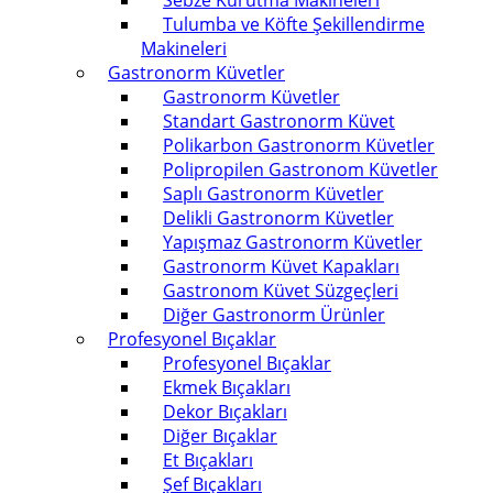
Sebze Kurutma Makineleri
Tulumba ve Köfte Şekillendirme
Makineleri
Gastronorm Küvetler
Gastronorm Küvetler
Standart Gastronorm Küvet
Polikarbon Gastronorm Küvetler
Polipropilen Gastronom Küvetler
Saplı Gastronorm Küvetler
Delikli Gastronorm Küvetler
Yapışmaz Gastronorm Küvetler
Gastronorm Küvet Kapakları
Gastronom Küvet Süzgeçleri
Diğer Gastronorm Ürünler
Profesyonel Bıçaklar
Profesyonel Bıçaklar
Ekmek Bıçakları
Dekor Bıçakları
Diğer Bıçaklar
Et Bıçakları
Şef Bıçakları