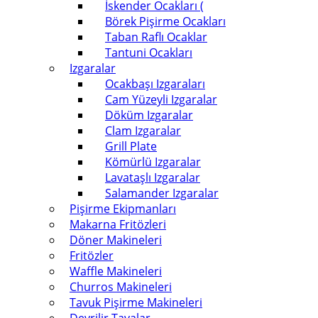
İskender Ocakları (
Börek Pişirme Ocakları
Taban Raflı Ocaklar
Tantuni Ocakları
Izgaralar
Ocakbaşı Izgaraları
Cam Yüzeyli Izgaralar
Döküm Izgaralar
Clam Izgaralar
Grill Plate
Kömürlü Izgaralar
Lavataşlı Izgaralar
Salamander Izgaralar
Pişirme Ekipmanları
Makarna Fritözleri
Döner Makineleri
Fritözler
Waffle Makineleri
Churros Makineleri
Tavuk Pişirme Makineleri