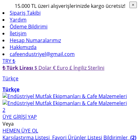
15.000 TL üzeri alışverişlerinizde kargo ücretsiz!
×
×
Sipariş Takibi
Yardım
Ödeme Bildirimi
İletişim
Hesap Numaralarımız
Hakkımızda
cafeendustriyel@gmail.com
TRY ₺
₺ Türk Lirası
$ Dolar
€ Euro
£ İngiliz Sterlini
Türkçe
Türkçe
2
ÜYE GİRİŞİ YAP
Veya
HEMEN ÜYE OL
Karşılaştırma Listesi
Favori Ürünler Listesi
Bildirimler
(2)