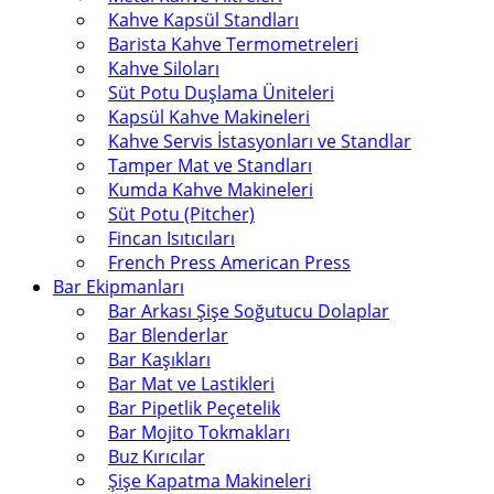
Kahve Kapsül Standları
Barista Kahve Termometreleri
Kahve Siloları
Süt Potu Duşlama Üniteleri
Kapsül Kahve Makineleri
Kahve Servis İstasyonları ve Standlar
Tamper Mat ve Standları
Kumda Kahve Makineleri
Süt Potu (Pitcher)
Fincan Isıtıcıları
French Press American Press
Bar Ekipmanları
Bar Arkası Şişe Soğutucu Dolaplar
Bar Blenderlar
Bar Kaşıkları
Bar Mat ve Lastikleri
Bar Pipetlik Peçetelik
Bar Mojito Tokmakları
Buz Kırıcılar
Şişe Kapatma Makineleri