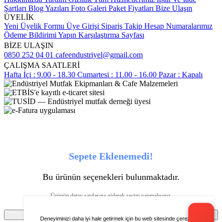
Şartları
Blog Yazıları
Foto Galeri
Paket Fiyatları
Bize Ulaşın
ÜYELİK
Yeni Üyelik Formu
Üye Girişi
Sipariş Takip
Hesap Numaralarımız
Ödeme Bildirimi Yapın
Karşılaştırma Sayfası
BİZE ULAŞIN
0850 252 04 01
cafeendustriyel@gmail.com
ÇALIŞMA SAATLERİ
Hafta İçi : 9.00 - 18.30
Cumartesi : 11.00 - 16.00
Pazar : Kapalı
Sepete Eklenemedi!
Bu ürünün seçenekleri bulunmaktadır.
Ürünün detay sayfasına giderek seçim yapmalısınız.
Tamam
Deneyiminizi daha iyi hale getirmek için bu web sitesinde çerezleri