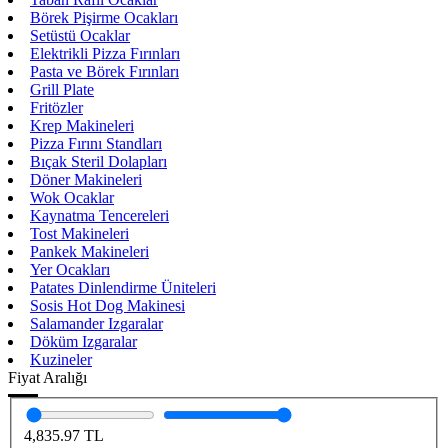
Börek Pişirme Ocakları
Setüstü Ocaklar
Elektrikli Pizza Fırınları
Pasta ve Börek Fırınları
Grill Plate
Fritözler
Krep Makineleri
Pizza Fırını Standları
Bıçak Steril Dolapları
Döner Makineleri
Wok Ocaklar
Kaynatma Tencereleri
Tost Makineleri
Pankek Makineleri
Yer Ocakları
Patates Dinlendirme Üniteleri
Sosis Hot Dog Makinesi
Salamander Izgaralar
Döküm Izgaralar
Kuzineler
Fiyat Aralığı
4,835.97
TL