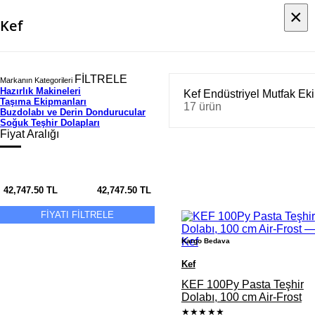
×
×
Kef
FİLTRELE
Markanın Kategorileri
Hazırlık Makineleri
Kef Endüstriyel Mutfak Ek
Taşıma Ekipmanları
17 ürün
Buzdolabı ve Derin Dondurucular
Soğuk Teşhir Dolapları
Fiyat Aralığı
42,747.50
TL
42,747.50
TL
FİYATI FİLTRELE
Kargo Bedava
Kef
KEF 100Py Pasta Teşhir
Dolabı, 100 cm Air-Frost
★★★★★