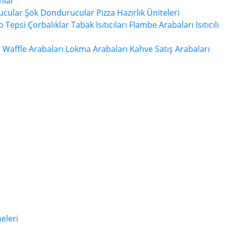
hlar
ucular
Şok Dondurucular
Pizza Hazırlık Üniteleri
 Tepsi
Çorbalıklar
Tabak Isıtıcıları
Flambe Arabaları
Isıtıcılı
ı
Waffle Arabaları
Lokma Arabaları
Kahve Satış Arabaları
eleri