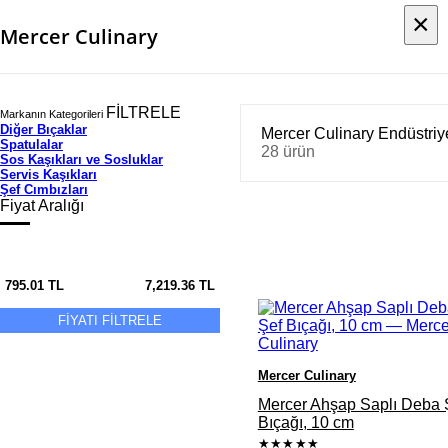
×
×
Mercer Culinary
FİLTRELE
Markanın Kategorileri
Diğer Bıçaklar
Mercer Culinary Endüstriy
Spatulalar
28 ürün
Sos Kaşıkları ve Sosluklar
Servis Kaşıkları
Şef Cımbızları
Fiyat Aralığı
795.01
TL
7,219.36
TL
FİYATI FİLTRELE
Mercer Culinary
Mercer Ahşap Saplı Deba 
Bıçağı, 10 cm
★★★★★