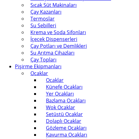
Sıcak Süt Makinaları
Çay Kazanları
Termoslar
Su Sebilleri
Krema ve Soda Sifonları
İçecek Dispenserleri
Çay Potları ve Demlikleri
Su Arıtma Cihazları
Çay Topları
Pişirme Ekipmanları
Ocaklar
Ocaklar
Künefe Ocakları
Yer Ocakları
Bazlama Ocakları
Wok Ocaklar
Setüstü Ocaklar
Dolaplı Ocaklar
Gözleme Ocakları
Kavurma Ocakları