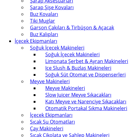
Şarap Aksesuarları
Şarap Şişe Kovaları
Buz Kovaları
Tiki Muglar
Garson Çakıları & Tirbüşon & Açacak
Buz Kalıpları
İçecek Ekipmanları
Soğuk İçecek Makineleri
Soğuk İçecek Makineleri
Limonata Şerbet & Ayran Makineleri
Ice Slush & Buzlaş Makineleri
Soğuk Süt Otomat ve Dispenserleri
Meyve Makineleri
Meyve Makineleri
Slow Juicer Meyve Sıkacakları
Katı Meyve ve Narenciye Sıkacakları
Otomatik Portakal Sıkma Makineleri
İçecek Ekipmanları
Sıcak Su Otomatları
Çay Makineleri
Sıcak Çikolata ve Sahlep Makineleri