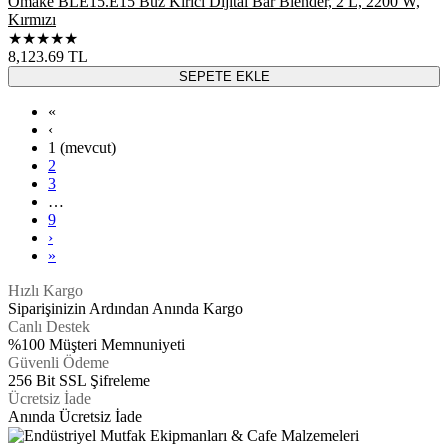
Omake BLE15.E15 Buz Kırıcı Dijital Bar Blender, 2 L, 2200 W,
Kırmızı
★★★★★
8,123.69
TL
SEPETE EKLE
«
‹
1
(mevcut)
2
3
…
9
›
»
Hızlı Kargo
Siparişinizin Ardından Anında Kargo
Canlı Destek
%100 Müşteri Memnuniyeti
Güvenli Ödeme
256 Bit SSL Şifreleme
Ücretsiz İade
Anında Ücretsiz İade