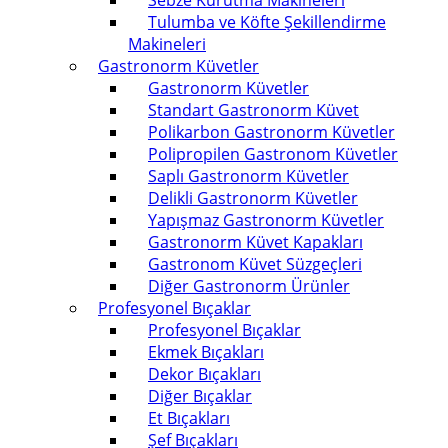
Sebze Kurutma Makineleri
Tulumba ve Köfte Şekillendirme
Makineleri
Gastronorm Küvetler
Gastronorm Küvetler
Standart Gastronorm Küvet
Polikarbon Gastronorm Küvetler
Polipropilen Gastronom Küvetler
Saplı Gastronorm Küvetler
Delikli Gastronorm Küvetler
Yapışmaz Gastronorm Küvetler
Gastronorm Küvet Kapakları
Gastronom Küvet Süzgeçleri
Diğer Gastronorm Ürünler
Profesyonel Bıçaklar
Profesyonel Bıçaklar
Ekmek Bıçakları
Dekor Bıçakları
Diğer Bıçaklar
Et Bıçakları
Şef Bıçakları