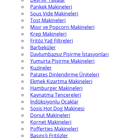
Devrilir Tavalar
Pankek Makineleri
Sous Vide Makineleri
Tost Makineleri
Mısır ve Popcorn Makineleri
Krep Makineleri
Fritöz Yağ Filtreleri
Barbeküler
Davlumbazsız Pişirme İstasyonları
Yumurta Pişirme Makineleri
Kuzineler
Patates Dinlendirme Üniteleri
Ekmek Kızartma Makineleri
Hamburger Makineleri
Kaynatma Tencereleri
İndüksiyonlu Ocaklar
Sosis Hot Dog Makinesi
Donut Makineleri
Kornet Makineleri
Poffertjes Makineleri
Basınçlı Fritözler