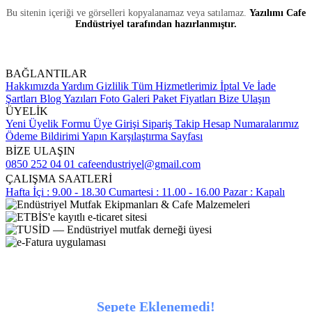
Bu sitenin içeriği ve görselleri kopyalanamaz veya satılamaz.
Yazılımı Cafe
Endüstriyel tarafından hazırlanmıştır.
BAĞLANTILAR
Hakkımızda
Yardım
Gizlilik
Tüm Hizmetlerimiz
İptal Ve İade
Şartları
Blog Yazıları
Foto Galeri
Paket Fiyatları
Bize Ulaşın
ÜYELİK
Yeni Üyelik Formu
Üye Girişi
Sipariş Takip
Hesap Numaralarımız
Ödeme Bildirimi Yapın
Karşılaştırma Sayfası
BİZE ULAŞIN
0850 252 04 01
cafeendustriyel@gmail.com
ÇALIŞMA SAATLERİ
Hafta İçi : 9.00 - 18.30
Cumartesi : 11.00 - 16.00
Pazar : Kapalı
Sepete Eklenemedi!