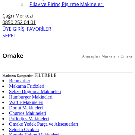
Pilav ve Pirinç Pişirme Makineleri
Çağrı Merkezi
0850 252 04 01
ÜYE GİRİŞİ
FAVORİLER
SEPET
Omake
Anasayfa
/
Markalar
/
Omake
FİLTRELE
Markanın Kategorileri
Benmariler
Makarna Fritözleri
Sebze Doğrama Makineleri
Hamburger Makineleri
Waffle Makineleri
Donut Makineleri
Churros Makineleri
Poffertjes Makineleri
Omake Yedek Parça ve Aksesuarları
Setüstü Ocaklar
Kumda Kahve Makineleri