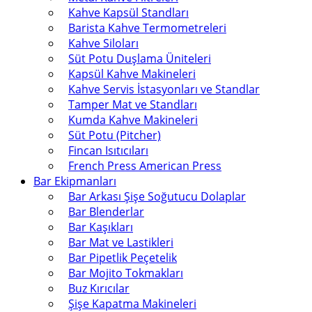
Kahve Kapsül Standları
Barista Kahve Termometreleri
Kahve Siloları
Süt Potu Duşlama Üniteleri
Kapsül Kahve Makineleri
Kahve Servis İstasyonları ve Standlar
Tamper Mat ve Standları
Kumda Kahve Makineleri
Süt Potu (Pitcher)
Fincan Isıtıcıları
French Press American Press
Bar Ekipmanları
Bar Arkası Şişe Soğutucu Dolaplar
Bar Blenderlar
Bar Kaşıkları
Bar Mat ve Lastikleri
Bar Pipetlik Peçetelik
Bar Mojito Tokmakları
Buz Kırıcılar
Şişe Kapatma Makineleri