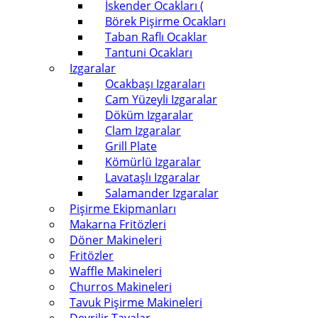
İskender Ocakları (
Börek Pişirme Ocakları
Taban Raflı Ocaklar
Tantuni Ocakları
Izgaralar
Ocakbaşı Izgaraları
Cam Yüzeyli Izgaralar
Döküm Izgaralar
Clam Izgaralar
Grill Plate
Kömürlü Izgaralar
Lavataşlı Izgaralar
Salamander Izgaralar
Pişirme Ekipmanları
Makarna Fritözleri
Döner Makineleri
Fritözler
Waffle Makineleri
Churros Makineleri
Tavuk Pişirme Makineleri