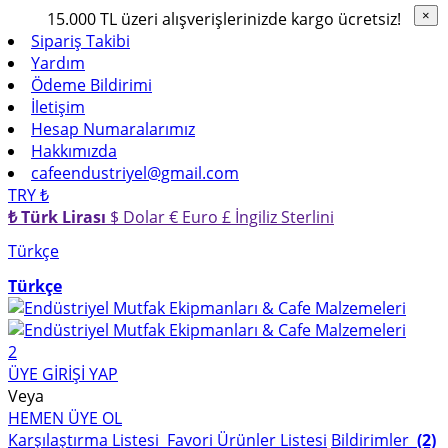
15.000 TL üzeri alışverişlerinizde kargo ücretsiz!
×
×
Sipariş Takibi
Yardım
Ödeme Bildirimi
İletişim
Hesap Numaralarımız
Hakkımızda
cafeendustriyel@gmail.com
TRY ₺
₺ Türk Lirası
$ Dolar
€ Euro
£ İngiliz Sterlini
Türkçe
Türkçe
2
ÜYE GİRİŞİ YAP
Veya
HEMEN ÜYE OL
Karşılaştırma Listesi
Favori Ürünler Listesi
Bildirimler
(2)