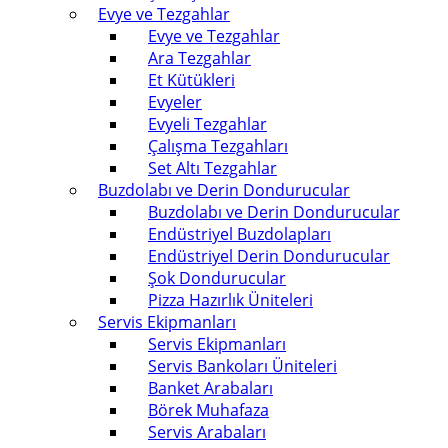
Evye ve Tezgahlar
Evye ve Tezgahlar
Ara Tezgahlar
Et Kütükleri
Evyeler
Evyeli Tezgahlar
Çalışma Tezgahları
Set Altı Tezgahlar
Buzdolabı ve Derin Dondurucular
Buzdolabı ve Derin Dondurucular
Endüstriyel Buzdolapları
Endüstriyel Derin Dondurucular
Şok Dondurucular
Pizza Hazırlık Üniteleri
Servis Ekipmanları
Servis Ekipmanları
Servis Bankoları Üniteleri
Banket Arabaları
Börek Muhafaza
Servis Arabaları