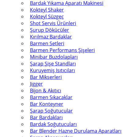
Bardak Yıkama Aparatı Makinesi
Kokteyl Shaker
Kokteyl Süzgeç
Shot Servis Ürünleri
Şurup Dökücüler
Kırılmaz Bardaklar
Barmen Setleri
Barmen Performans Şişeleri
Minibar Buzdolapları
Şarap Şişe Standları
Kuruyemiş Isıtıcıları
Bar Mikserleri
Jigger
Bijon & Akıtıcı
Barmen Sıkacaklar
Bar Konteyner
Şarap Soğutucular
Bar Bardakları
Bardak Soğutucuları
Bar Blender Hazne Durulama Aparatları