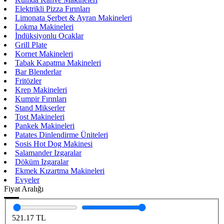
Elektrikli Pizza Fırınları
Limonata Şerbet & Ayran Makineleri
Lokma Makineleri
İndüksiyonlu Ocaklar
Grill Plate
Kornet Makineleri
Tabak Kapatma Makineleri
Bar Blenderlar
Fritözler
Krep Makineleri
Kumpir Fırınları
Stand Mikserler
Tost Makineleri
Pankek Makineleri
Patates Dinlendirme Üniteleri
Sosis Hot Dog Makinesi
Salamander Izgaralar
Döküm Izgaralar
Ekmek Kızartma Makineleri
Evyeler
Fiyat Aralığı
521.17
TL