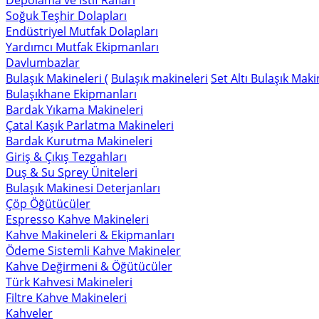
Depolama ve İstif Rafları
Soğuk Teşhir Dolapları
Endüstriyel Mutfak Dolapları
Yardımcı Mutfak Ekipmanları
Davlumbazlar
Bulaşık Makineleri (
Bulaşık makineleri
Set Altı Bulaşık Maki
Bulaşıkhane Ekipmanları
Bardak Yıkama Makineleri
Çatal Kaşık Parlatma Makineleri
Bardak Kurutma Makineleri
Giriş & Çıkış Tezgahları
Duş & Su Sprey Üniteleri
Bulaşık Makinesi Deterjanları
Çöp Öğütücüler
Espresso Kahve Makineleri
Kahve Makineleri & Ekipmanları
Ödeme Sistemli Kahve Makineler
Kahve Değirmeni & Öğütücüler
Türk Kahvesi Makineleri
Filtre Kahve Makineleri
Kahveler