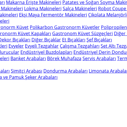
arı
Makarna Erişte Makineleri
Patates ve Soğan Soyma Makin
 Makineleri
Lokma Makineleri
Salça Makineleri
Robot Coupe 
kineleri
Ekşi Maya Fermentör Makineleri
Çikolata Melanjörl
leri
ronorm Küvet
Polikarbon Gastronorm Küvetler
Polipropile
ronorm Küvet Kapakları
Gastronom Küvet Süzgeçleri
Diğer
Dekor Bıçakları
Diğer Bıçaklar
Et Bıçakları
Şef Bıçakları
leri
Evyeler
Evyeli Tezgahlar
Çalışma Tezgahları
Set Altı Tez
durucular
Endüstriyel Buzdolapları
Endüstriyel Derin Dondu
eleri
Banket Arabaları
Börek Muhafaza
Servis Arabaları
Term
aları
Simitçi Arabası
Dondurma Arabaları
Limonata Arabala
a ve Pamuk Şeker Arabaları