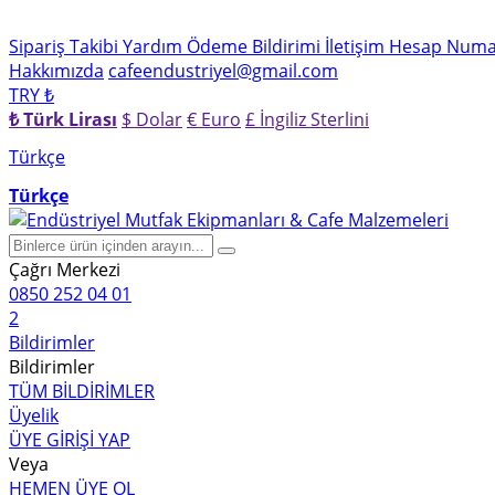
Sipariş Takibi
Yardım
Ödeme Bildirimi
İletişim
Hesap Numar
Hakkımızda
cafeendustriyel@gmail.com
TRY ₺
₺ Türk Lirası
$ Dolar
€ Euro
£ İngiliz Sterlini
Türkçe
Türkçe
Çağrı Merkezi
0850 252 04 01
2
Bildirimler
Bildirimler
TÜM BİLDİRİMLER
Üyelik
ÜYE GİRİŞİ YAP
Veya
HEMEN ÜYE OL