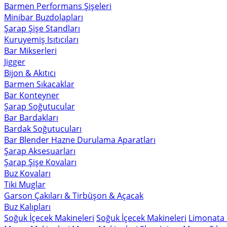
Barmen Performans Şişeleri
Minibar Buzdolapları
Şarap Şişe Standları
Kuruyemiş Isıtıcıları
Bar Mikserleri
Jigger
Bijon & Akıtıcı
Barmen Sıkacaklar
Bar Konteyner
Şarap Soğutucular
Bar Bardakları
Bardak Soğutucuları
Bar Blender Hazne Durulama Aparatları
Şarap Aksesuarları
Şarap Şişe Kovaları
Buz Kovaları
Tiki Muglar
Garson Çakıları & Tirbüşon & Açacak
Buz Kalıpları
Soğuk İçecek Makineleri
Soğuk İçecek Makineleri
Limonata 