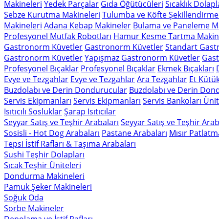
Makineleri
Yedek Parçalar
Gıda Öğütücüleri
Sıcaklık Dolapl
Sebze Kurutma Makineleri
Tulumba ve Köfte Şekillendirme
Makineleri
Adana Kebap Makineler
Bulama ve Paneleme Ma
Profesyonel Mutfak Robotları
Hamur Kesme Tartma Makine
Gastronorm Küvetler
Gastronorm Küvetler
Standart Gast
Gastronorm Küvetler
Yapışmaz Gastronorm Küvetler
Gast
Profesyonel Bıçaklar
Profesyonel Bıçaklar
Ekmek Bıçakları
Evye ve Tezgahlar
Evye ve Tezgahlar
Ara Tezgahlar
Et Kütük
Buzdolabı ve Derin Dondurucular
Buzdolabı ve Derin Don
Servis Ekipmanları
Servis Ekipmanları
Servis Bankoları Ünit
Isıtıcılı Sosluklar
Şarap Isıtıcılar
Seyyar Satış ve Teşhir Arabaları
Seyyar Satış ve Teşhir Arab
Sosisli - Hot Dog Arabaları
Pastane Arabaları
Mısır Patlatm
Tepsi İstif Rafları & Taşıma Arabaları
Sushi Teşhir Dolapları
Sıcak Teşhir Üniteleri
Dondurma Makineleri
Pamuk Şeker Makineleri
Soğuk Oda
Sorbe Makineler