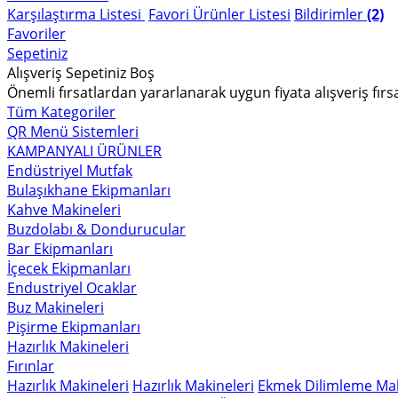
Karşılaştırma Listesi
Favori Ürünler Listesi
Bildirimler
(2)
Favoriler
Sepetiniz
Alışveriş Sepetiniz Boş
Önemli fırsatlardan yararlanarak uygun fiyata alışveriş fırs
Tüm Kategoriler
QR Menü Sistemleri
KAMPANYALI ÜRÜNLER
Endüstriyel Mutfak
Bulaşıkhane Ekipmanları
Kahve Makineleri
Buzdolabı & Dondurucular
Bar Ekipmanları
İçecek Ekipmanları
Endustriyel Ocaklar
Buz Makineleri
Pişirme Ekipmanları
Hazırlık Makineleri
Fırınlar
Hazırlık Makineleri
Hazırlık Makineleri
Ekmek Dilimleme Mak