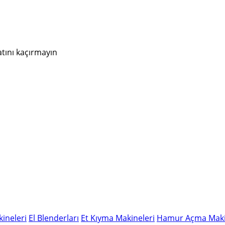
atını kaçırmayın
ineleri
El Blenderları
Et Kıyma Makineleri
Hamur Açma Maki