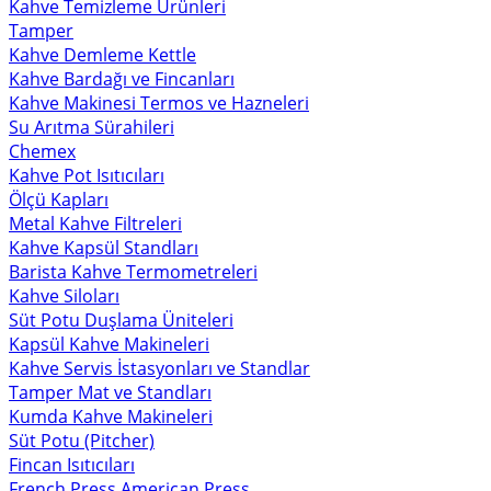
Kahve Temizleme Ürünleri
Tamper
Kahve Demleme Kettle
Kahve Bardağı ve Fincanları
Kahve Makinesi Termos ve Hazneleri
Su Arıtma Sürahileri
Chemex
Kahve Pot Isıtıcıları
Ölçü Kapları
Metal Kahve Filtreleri
Kahve Kapsül Standları
Barista Kahve Termometreleri
Kahve Siloları
Süt Potu Duşlama Üniteleri
Kapsül Kahve Makineleri
Kahve Servis İstasyonları ve Standlar
Tamper Mat ve Standları
Kumda Kahve Makineleri
Süt Potu (Pitcher)
Fincan Isıtıcıları
French Press American Press