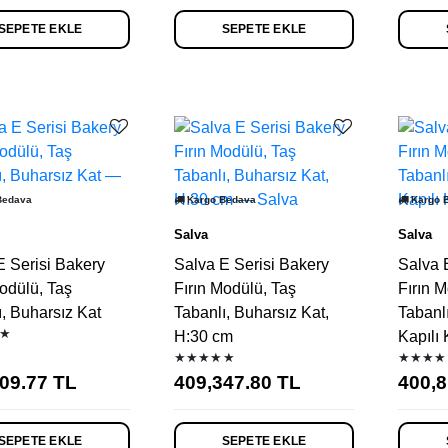
SEPETE EKLE
SEPETE EKLE
Bedava
Kargo Bedava
Kargo 
Salva
Salva
E Serisi Bakery
Salva E Serisi Bakery
Salva 
odülü, Taş
Fırın Modülü, Taş
Fırın M
ı, Buharsız Kat
Tabanlı, Buharsız Kat,
Tabanl
★
H:30 cm
Kapılı 
★★★★★
★★★★
09.77
TL
409,347.80
TL
400,8
SEPETE EKLE
SEPETE EKLE