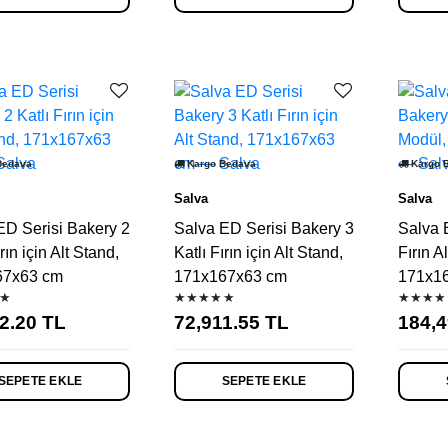
Bedava
Kargo Bedava
Kargo 
Salva
Salva
ED Serisi Bakery 2
Salva ED Serisi Bakery 3
Salva 
rın için Alt Stand,
Katlı Fırın için Alt Stand,
Fırın A
67x63 cm
171x167x63 cm
171x1
★
★★★★★
★★★★
2.20
TL
72,911.55
TL
184,4
SEPETE EKLE
SEPETE EKLE