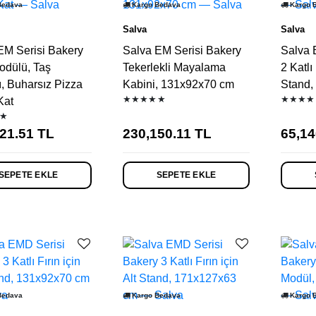
Bedava
Kargo Bedava
Kargo 
Salva
Salva
EM Serisi Bakery
Salva EM Serisi Bakery
Salva 
odülü, Taş
Tekerlekli Mayalama
2 Katlı 
ı, Buharsız Pizza
Kabini, 131x92x70 cm
Stand,
★★★★★
★★★★
Kat
★
21.51
TL
230,150.11
TL
65,14
SEPETE EKLE
SEPETE EKLE
Bedava
Kargo Bedava
Kargo 