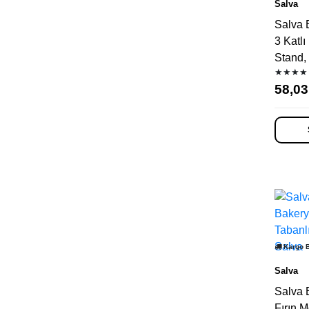
Salva
Salva 
3 Katlı 
Stand,
★★★★
58,03
Kargo 
Salva
Salva 
Fırın M