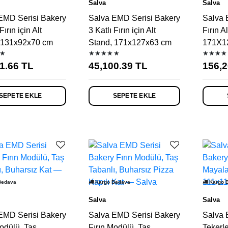
Salva
Salva
EMD Serisi Bakery
Salva EMD Serisi Bakery
Salva 
Fırın için Alt
3 Katlı Fırın için Alt
Fırın A
 131x92x70 cm
Stand, 171x127x63 cm
171X1
★
★★★★★
★★★★
1.66
TL
45,100.39
TL
156,2
SEPETE EKLE
SEPETE EKLE
Bedava
Kargo Bedava
Kargo 
Salva
Salva
EMD Serisi Bakery
Salva EMD Serisi Bakery
Salva 
odülü, Taş
Fırın Modülü, Taş
Tekerl