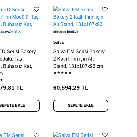
Bedava
Kargo Bedava
Salva
ED Serisi Bakery
Salva EM Serisi Bakery
odülü, Taş
2 Katlı Fırın için Alt
, Buharsız Kat,
Stand, 131x107x93 cm
★★★★★
cm
★
79.81
TL
60,594.29
TL
SEPETE EKLE
SEPETE EKLE