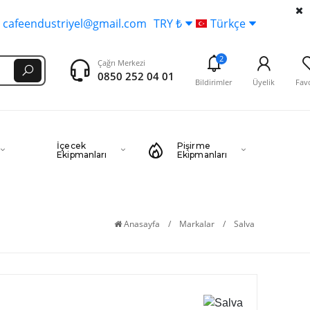
cafeendustriyel@gmail.com
TRY ₺
Türkçe
2
Çağrı Merkezi
0850 252 04 01
Bildirimler
Üyelik
Favo
İçecek
Pişirme
Ekipmanları
Ekipmanları
Anasayfa
/
Markalar
/
Salva