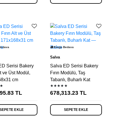
Bedava
Kargo Bedava
Salva
ED Serisi Bakery
Salva ED Serisi Bakery
lt ve Üst Modül,
Fırın Modülü, Taş
68x31 cm
Tabanlı, Buharlı Kat
★
★★★★★
95.83
TL
678,313.23
TL
SEPETE EKLE
SEPETE EKLE