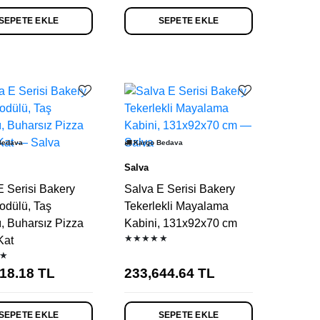
SEPETE EKLE
SEPETE EKLE
Bedava
Kargo Bedava
Salva
E Serisi Bakery
Salva E Serisi Bakery
odülü, Taş
Tekerlekli Mayalama
ı, Buharsız Pizza
Kabini, 131x92x70 cm
★★★★★
Kat
★
18.18
TL
233,644.64
TL
SEPETE EKLE
SEPETE EKLE