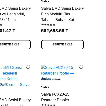
Salva
EMD Serisi Bakery
Salva EMD Serisi Bakery
lt ve Üst Modül,
Fırın Modülü, Taş
28x21 cm
Tabanlı, Buharlı Kat
★
★★★★★
01.47
TL
562,693.58
TL
SEPETE EKLE
SEPETE EKLE
Kargo Bedava
Bedava
Salva
Salva FCX20-15
EMD Serisi Bakery
Retarder Proofer
★★★★★
ekli Mayalama