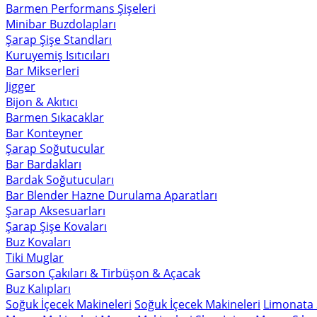
Barmen Performans Şişeleri
Minibar Buzdolapları
Şarap Şişe Standları
Kuruyemiş Isıtıcıları
Bar Mikserleri
Jigger
Bijon & Akıtıcı
Barmen Sıkacaklar
Bar Konteyner
Şarap Soğutucular
Bar Bardakları
Bardak Soğutucuları
Bar Blender Hazne Durulama Aparatları
Şarap Aksesuarları
Şarap Şişe Kovaları
Buz Kovaları
Tiki Muglar
Garson Çakıları & Tirbüşon & Açacak
Buz Kalıpları
Soğuk İçecek Makineleri
Soğuk İçecek Makineleri
Limonata 