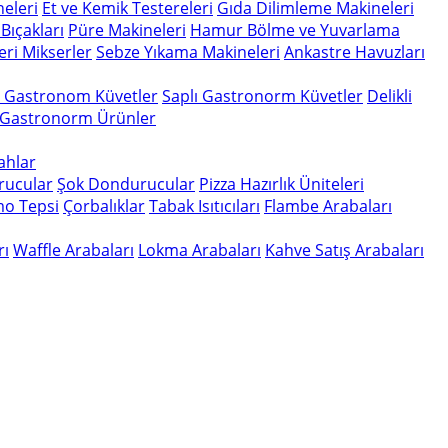
eleri
Et ve Kemik Testereleri
Gıda Dilimleme Makineleri
Bıçakları
Püre Makineleri
Hamur Bölme ve Yuvarlama
eri
Mikserler
Sebze Yıkama Makineleri
Ankastre Havuzları
n Gastronom Küvetler
Saplı Gastronorm Küvetler
Delikli
 Gastronorm Ürünler
gahlar
rucular
Şok Dondurucular
Pizza Hazırlık Üniteleri
o Tepsi
Çorbalıklar
Tabak Isıtıcıları
Flambe Arabaları
rı
Waffle Arabaları
Lokma Arabaları
Kahve Satış Arabaları