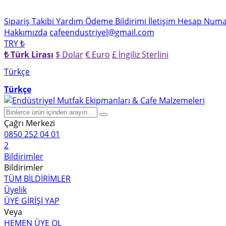
Sipariş Takibi
Yardım
Ödeme Bildirimi
İletişim
Hesap Numar
Hakkımızda
cafeendustriyel@gmail.com
TRY ₺
₺ Türk Lirası
$ Dolar
€ Euro
£ İngiliz Sterlini
Türkçe
Türkçe
Çağrı Merkezi
0850 252 04 01
2
Bildirimler
Bildirimler
TÜM BİLDİRİMLER
Üyelik
ÜYE GİRİŞİ YAP
Veya
HEMEN ÜYE OL