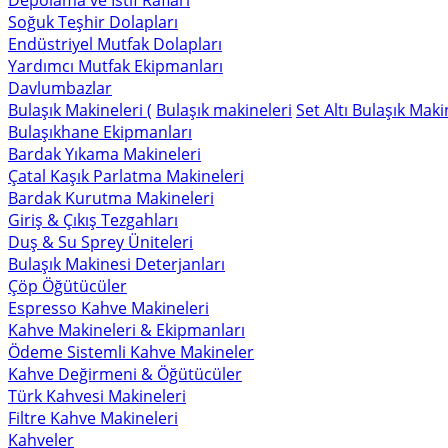
Depolama ve İstif Rafları
Soğuk Teşhir Dolapları
Endüstriyel Mutfak Dolapları
Yardımcı Mutfak Ekipmanları
Davlumbazlar
Bulaşık Makineleri (
Bulaşık makineleri
Set Altı Bulaşık Maki
Bulaşıkhane Ekipmanları
Bardak Yıkama Makineleri
Çatal Kaşık Parlatma Makineleri
Bardak Kurutma Makineleri
Giriş & Çıkış Tezgahları
Duş & Su Sprey Üniteleri
Bulaşık Makinesi Deterjanları
Çöp Öğütücüler
Espresso Kahve Makineleri
Kahve Makineleri & Ekipmanları
Ödeme Sistemli Kahve Makineler
Kahve Değirmeni & Öğütücüler
Türk Kahvesi Makineleri
Filtre Kahve Makineleri
Kahveler