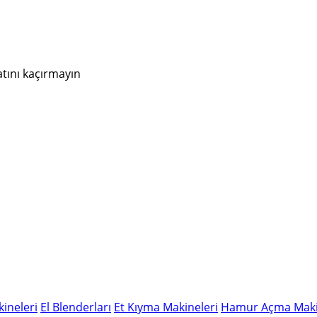
atını kaçırmayın
ineleri
El Blenderları
Et Kıyma Makineleri
Hamur Açma Maki