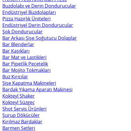
Buzdolabı ve Derin Dondurucular
Endüstriyel Buzdolapları
Pizza Hazırlık Üniteleri
Endüstriyel Derin Dondurucular
Şok Dondurucular
Bar Arkası Şişe Soğutucu Dolaplar
Bar Blenderlar
Bar Kaşıkları
Bar Mat ve Lastikleri
Bar Pipetlik Peçetelik
Bar Mojito Tokmakları
Buz Kırıcılar
Şişe Kapatma Makineleri
Bardak Yıkama Aparatı Makinesi
Kokteyl Shaker
Kokteyl Süzgeç
Shot Servis Ürünleri
Şurup Dökücüler
Kırılmaz Bardaklar
Barmen Setleri