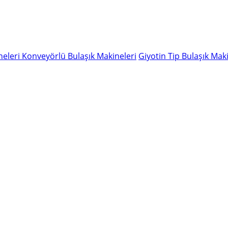
neleri
Konveyörlü Bulaşık Makineleri
Giyotin Tip Bulaşık Maki