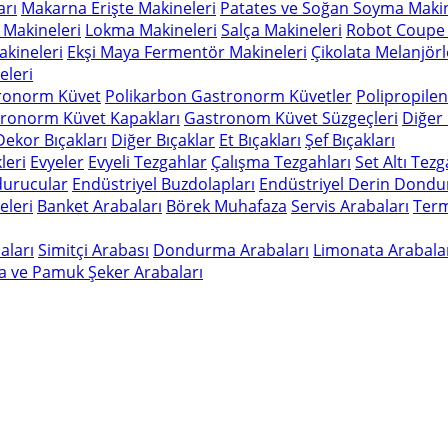
arı
Makarna Erişte Makineleri
Patates ve Soğan Soyma Makin
 Makineleri
Lokma Makineleri
Salça Makineleri
Robot Coupe 
kineleri
Ekşi Maya Fermentör Makineleri
Çikolata Melanjörl
leri
ronorm Küvet
Polikarbon Gastronorm Küvetler
Polipropile
ronorm Küvet Kapakları
Gastronom Küvet Süzgeçleri
Diğer
Dekor Bıçakları
Diğer Bıçaklar
Et Bıçakları
Şef Bıçakları
leri
Evyeler
Evyeli Tezgahlar
Çalışma Tezgahları
Set Altı Tez
durucular
Endüstriyel Buzdolapları
Endüstriyel Derin Dondu
eleri
Banket Arabaları
Börek Muhafaza
Servis Arabaları
Term
aları
Simitçi Arabası
Dondurma Arabaları
Limonata Arabala
a ve Pamuk Şeker Arabaları