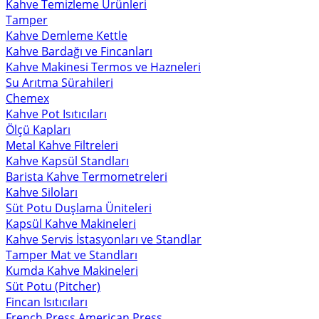
Kahve Temizleme Ürünleri
Tamper
Kahve Demleme Kettle
Kahve Bardağı ve Fincanları
Kahve Makinesi Termos ve Hazneleri
Su Arıtma Sürahileri
Chemex
Kahve Pot Isıtıcıları
Ölçü Kapları
Metal Kahve Filtreleri
Kahve Kapsül Standları
Barista Kahve Termometreleri
Kahve Siloları
Süt Potu Duşlama Üniteleri
Kapsül Kahve Makineleri
Kahve Servis İstasyonları ve Standlar
Tamper Mat ve Standları
Kumda Kahve Makineleri
Süt Potu (Pitcher)
Fincan Isıtıcıları
French Press American Press