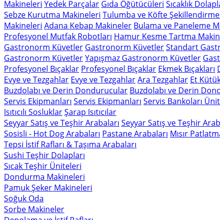
Makineleri
Yedek Parçalar
Gıda Öğütücüleri
Sıcaklık Dolapl
Sebze Kurutma Makineleri
Tulumba ve Köfte Şekillendirme
Makineleri
Adana Kebap Makineler
Bulama ve Paneleme Ma
Profesyonel Mutfak Robotları
Hamur Kesme Tartma Makine
Gastronorm Küvetler
Gastronorm Küvetler
Standart Gast
Gastronorm Küvetler
Yapışmaz Gastronorm Küvetler
Gast
Profesyonel Bıçaklar
Profesyonel Bıçaklar
Ekmek Bıçakları
Evye ve Tezgahlar
Evye ve Tezgahlar
Ara Tezgahlar
Et Kütük
Buzdolabı ve Derin Dondurucular
Buzdolabı ve Derin Don
Servis Ekipmanları
Servis Ekipmanları
Servis Bankoları Ünit
Isıtıcılı Sosluklar
Şarap Isıtıcılar
Seyyar Satış ve Teşhir Arabaları
Seyyar Satış ve Teşhir Arab
Sosisli - Hot Dog Arabaları
Pastane Arabaları
Mısır Patlatm
Tepsi İstif Rafları & Taşıma Arabaları
Sushi Teşhir Dolapları
Sıcak Teşhir Üniteleri
Dondurma Makineleri
Pamuk Şeker Makineleri
Soğuk Oda
Sorbe Makineler