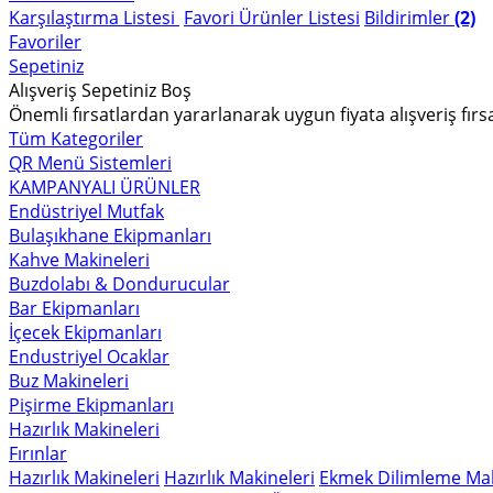
Karşılaştırma Listesi
Favori Ürünler Listesi
Bildirimler
(2)
Favoriler
Sepetiniz
Alışveriş Sepetiniz Boş
Önemli fırsatlardan yararlanarak uygun fiyata alışveriş fırs
Tüm Kategoriler
QR Menü Sistemleri
KAMPANYALI ÜRÜNLER
Endüstriyel Mutfak
Bulaşıkhane Ekipmanları
Kahve Makineleri
Buzdolabı & Dondurucular
Bar Ekipmanları
İçecek Ekipmanları
Endustriyel Ocaklar
Buz Makineleri
Pişirme Ekipmanları
Hazırlık Makineleri
Fırınlar
Hazırlık Makineleri
Hazırlık Makineleri
Ekmek Dilimleme Mak