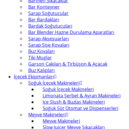
Barmen Sıkacaklar
Bar Konteyner
Şarap Soğutucular
Bar Bardakları
Bardak Soğutucuları
Bar Blender Hazne Durulama Aparatları
Şarap Aksesuarları
Şarap Şişe Kovaları
Buz Kovaları
Tiki Muglar
Garson Çakıları & Tirbüşon & Açacak
Buz Kalıpları
İçecek Ekipmanları
Soğuk İçecek Makineleri
Soğuk İçecek Makineleri
Limonata Şerbet & Ayran Makineleri
Ice Slush & Buzlaş Makineleri
Soğuk Süt Otomat ve Dispenserleri
Meyve Makineleri
Meyve Makineleri
Slow Juicer Meyve Sıkacakları