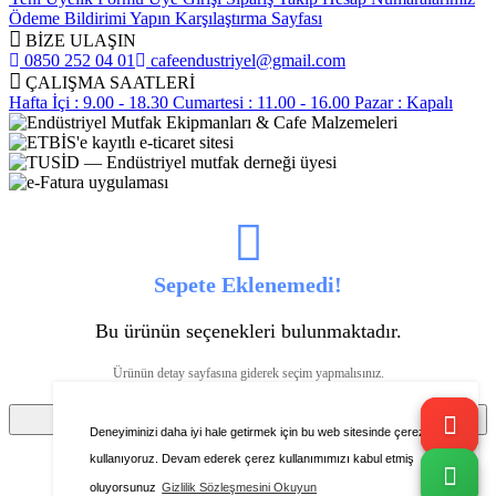
Ödeme Bildirimi Yapın
Karşılaştırma Sayfası
BİZE ULAŞIN
0850 252 04 01
cafeendustriyel@gmail.com
ÇALIŞMA SAATLERİ
Hafta İçi : 9.00 - 18.30
Cumartesi : 11.00 - 16.00
Pazar : Kapalı
Sepete Eklenemedi!
Bu ürünün seçenekleri bulunmaktadır.
Ürünün detay sayfasına giderek seçim yapmalısınız.
Tamam
Deneyiminizi daha iyi hale getirmek için bu web sitesinde çerezleri
kullanıyoruz. Devam ederek çerez kullanımımızı kabul etmiş
oluyorsunuz
Gizlilik Sözleşmesini Okuyun