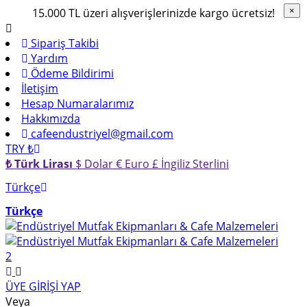
15.000 TL üzeri alışverişlerinizde kargo ücretsiz!
×
×
Sipariş Takibi
Yardım
Ödeme Bildirimi
İletişim
Hesap Numaralarımız
Hakkımızda
cafeendustriyel@gmail.com
TRY ₺
₺ Türk Lirası
$ Dolar
€ Euro
£ İngiliz Sterlini
Türkçe
Türkçe
2
ÜYE GİRİŞİ YAP
Veya