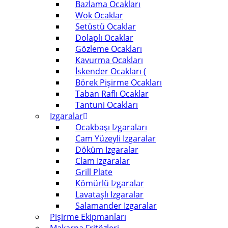
Bazlama Ocakları
Wok Ocaklar
Setüstü Ocaklar
Dolaplı Ocaklar
Gözleme Ocakları
Kavurma Ocakları
İskender Ocakları (
Börek Pişirme Ocakları
Taban Raflı Ocaklar
Tantuni Ocakları
Izgaralar
Ocakbaşı Izgaraları
Cam Yüzeyli Izgaralar
Döküm Izgaralar
Clam Izgaralar
Grill Plate
Kömürlü Izgaralar
Lavataşlı Izgaralar
Salamander Izgaralar
Pişirme Ekipmanları