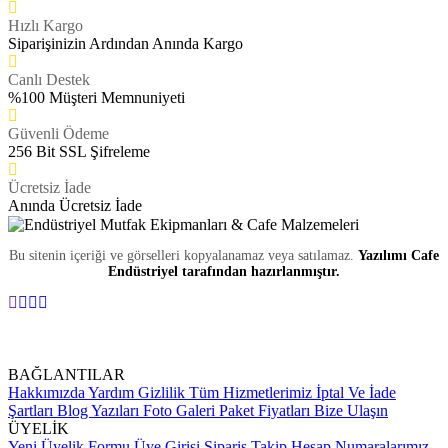
Hızlı Kargo
Siparişinizin Ardından Anında Kargo
Canlı Destek
%100 Müşteri Memnuniyeti
Güvenli Ödeme
256 Bit SSL Şifreleme
Ücretsiz İade
Anında Ücretsiz İade
Bu sitenin içeriği ve görselleri kopyalanamaz veya satılamaz.
Yazılımı Cafe
Endüstriyel tarafından hazırlanmıştır.
BAĞLANTILAR
Hakkımızda
Yardım
Gizlilik
Tüm Hizmetlerimiz
İptal Ve İade
Şartları
Blog Yazıları
Foto Galeri
Paket Fiyatları
Bize Ulaşın
ÜYELİK
Yeni Üyelik Formu
Üye Girişi
Sipariş Takip
Hesap Numaralarımız