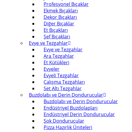
Profesyonel Bıçaklar
Ekmek Bıçakları
Dekor Bıçakları
Diğer Bıçaklar
Et Bıçakları
Şef Bıçakları
Evye ve Tezgahlar
Evye ve Tezgahlar
Ara Tezgahlar
Et Kütükleri
Evyeler
Evyeli Tezgahlar
Çalışma Tezgahları
Set Altı Tezgahlar
Buzdolabı ve Derin Dondurucular
Buzdolabı ve Derin Dondurucular
Endüstriyel Buzdolapları
Endüstriyel Derin Dondurucular
Şok Dondurucular
Pizza Hazırlık Üniteleri