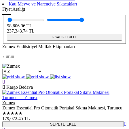
Katı Meyve ve Narenciye Sıkacakları
Fiyat Aralığı
98,606.96
TL
237,343.74
TL
FİYATI FİLTRELE
Zumex Endüstriyel Mutfak Ekipmanları
7 ürün
Kargo Bedava
Zumex
Zumex Essential Pro Otomatik Portakal Sıkma Makinesi, Turuncu
★★★★★
179,072.45
TL
SEPETE EKLE