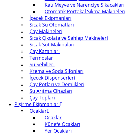
Katı Meyve ve Narenciye Sıkacakları
Otomatik Portakal Sıkma Makineleri
İçecek Ekipmanları
Sıcak Su Otomatları
Çay Makineleri
Sıcak Çikolata ve Sahlep Makineleri
Sıcak Süt Makinaları
Çay Kazanları
Termoslar
Su Sebilleri
Krema ve Soda Sifonları
İçecek Dispenserleri
Çay Potları ve Demlikleri
Su Arıtma Cihazları
Çay Topları
Pişirme Ekipmanları
Ocaklar
Ocaklar
Künefe Ocakları
Yer Ocakları