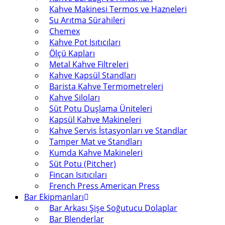
Kahve Makinesi Termos ve Hazneleri
Su Arıtma Sürahileri
Chemex
Kahve Pot Isıtıcıları
Ölçü Kapları
Metal Kahve Filtreleri
Kahve Kapsül Standları
Barista Kahve Termometreleri
Kahve Siloları
Süt Potu Duşlama Üniteleri
Kapsül Kahve Makineleri
Kahve Servis İstasyonları ve Standlar
Tamper Mat ve Standları
Kumda Kahve Makineleri
Süt Potu (Pitcher)
Fincan Isıtıcıları
French Press American Press
Bar Ekipmanları
Bar Arkası Şişe Soğutucu Dolaplar
Bar Blenderlar