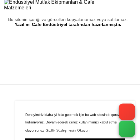
Bu sitenin içeriği ve görselleri kopyalanamaz veya satılamaz.
Yazılımı Cafe Endüstriyel tarafından hazırlanmıştır.
Deneyiminizi daha iyi hale getirmek için bu web sitesinde çerezleri
Sepete Eklenemedi!
kullanıyoruz. Devam ederek çerez kullanımımızı kabul etmiş
Bu ürünün seçenekleri bulunmaktadır.
oluyorsunuz
Gizlilik Sözleşmesini Okuyun