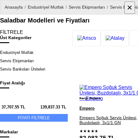
×
×
Anasayfa
/
Endustriyel Mutfak
/
Servis Ekipmanları
/
Servis Bankola
Saladbar Modelleri ve Fiyatları
FİLTRELE
Üst Kategoriler
Endustriyel Mutfak
Servis Ekipmanları
Servis Bankoları Üniteleri
Ürün
Fiyat Aralığı
listesi
Kargo Bedava
37,707.55
TL
139,837.33
TL
Empero
Empero Soğuk Servis Ünitesi,
FİYATI FİLTRELE
Buzdolaplı, 3x1/1 GN
★★★★★
Markalar
82,083.75
TL