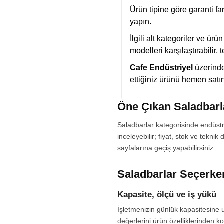
Ürün tipine göre garanti fa
yapın.
İlgili alt kategoriler ve ürü
modelleri karşılaştırabilir,
Cafe Endüstriyel
üzerinden
ettiğiniz ürünü hemen satın 
Öne Çıkan Saladbarl
Saladbarlar kategorisinde endüstr
inceleyebilir; fiyat, stok ve tekni
sayfalarına geçiş yapabilirsiniz.
Saladbarlar Seçerke
Kapasite, ölçü ve iş yükü
İşletmenizin günlük kapasitesine u
değerlerini ürün özelliklerinden ko