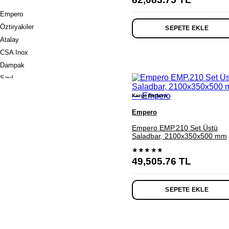
Empero
Öztiryakiler
SEPETE EKLE
Atalay
CSA Inox
Dampak
Sayl
Iceinox
Kargo Bedava
Senox
Empero
Arisco
Empero EMP.210 Set Üstü
Saladbar, 2100x350x500 mm
★★★★★
49,505.76
TL
SEPETE EKLE