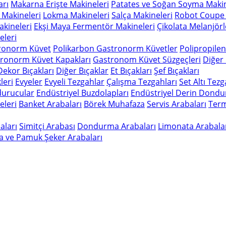
arı
Makarna Erişte Makineleri
Patates ve Soğan Soyma Makin
 Makineleri
Lokma Makineleri
Salça Makineleri
Robot Coupe 
kineleri
Ekşi Maya Fermentör Makineleri
Çikolata Melanjörl
leri
ronorm Küvet
Polikarbon Gastronorm Küvetler
Polipropile
ronorm Küvet Kapakları
Gastronom Küvet Süzgeçleri
Diğer
Dekor Bıçakları
Diğer Bıçaklar
Et Bıçakları
Şef Bıçakları
leri
Evyeler
Evyeli Tezgahlar
Çalışma Tezgahları
Set Altı Tez
durucular
Endüstriyel Buzdolapları
Endüstriyel Derin Dondu
eleri
Banket Arabaları
Börek Muhafaza
Servis Arabaları
Term
aları
Simitçi Arabası
Dondurma Arabaları
Limonata Arabala
a ve Pamuk Şeker Arabaları