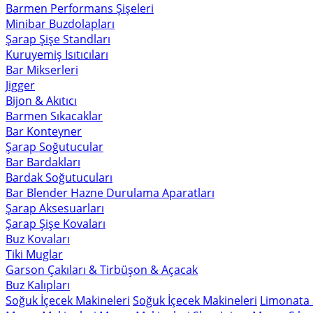
Barmen Performans Şişeleri
Minibar Buzdolapları
Şarap Şişe Standları
Kuruyemiş Isıtıcıları
Bar Mikserleri
Jigger
Bijon & Akıtıcı
Barmen Sıkacaklar
Bar Konteyner
Şarap Soğutucular
Bar Bardakları
Bardak Soğutucuları
Bar Blender Hazne Durulama Aparatları
Şarap Aksesuarları
Şarap Şişe Kovaları
Buz Kovaları
Tiki Muglar
Garson Çakıları & Tirbüşon & Açacak
Buz Kalıpları
Soğuk İçecek Makineleri
Soğuk İçecek Makineleri
Limonata 