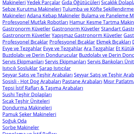
Makineleri
Yedek Parçalar
Gıda Öğütücüleri
Sıcaklık Dolapl
Sebze Kurutma Makineleri
Tulumba ve Köfte Şekillendirme
Makineleri
Adana Kebap Makineler
Bulama ve Paneleme Ma
Profesyonel Mutfak Robotları
Hamur Kesme Tartma Makine
Gastronorm Küvetler
Gastronorm Küvetler
Standart Gast
Gastronorm Küvetler
Yapışmaz Gastronorm Küvetler
Gast
Profesyonel Bıçaklar
Profesyonel Bıçaklar
Ekmek Bıçakları
Evye ve Tezgahlar
Evye ve Tezgahlar
Ara Tezgahlar
Et Kütük
Buzdolabı ve Derin Dondurucular
Buzdolabı ve Derin Don
Servis Ekipmanları
Servis Ekipmanları
Servis Bankoları Ünit
Isıtıcılı Sosluklar
Şarap Isıtıcılar
Seyyar Satış ve Teşhir Arabaları
Seyyar Satış ve Teşhir Arab
Sosisli - Hot Dog Arabaları
Pastane Arabaları
Mısır Patlatm
Tepsi İstif Rafları & Taşıma Arabaları
Sushi Teşhir Dolapları
Sıcak Teşhir Üniteleri
Dondurma Makineleri
Pamuk Şeker Makineleri
Soğuk Oda
Sorbe Makineler