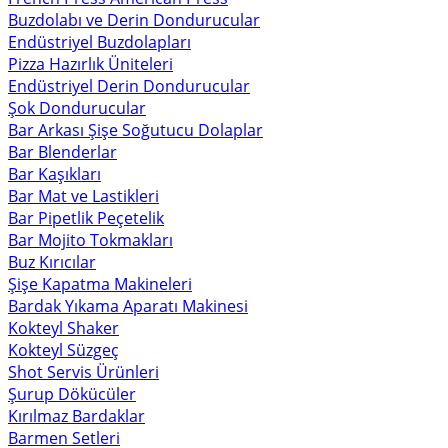
Buzdolabı ve Derin Dondurucular
Endüstriyel Buzdolapları
Pizza Hazırlık Üniteleri
Endüstriyel Derin Dondurucular
Şok Dondurucular
Bar Arkası Şişe Soğutucu Dolaplar
Bar Blenderlar
Bar Kaşıkları
Bar Mat ve Lastikleri
Bar Pipetlik Peçetelik
Bar Mojito Tokmakları
Buz Kırıcılar
Şişe Kapatma Makineleri
Bardak Yıkama Aparatı Makinesi
Kokteyl Shaker
Kokteyl Süzgeç
Shot Servis Ürünleri
Şurup Dökücüler
Kırılmaz Bardaklar
Barmen Setleri