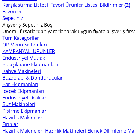
Karşılaştırma Listesi
Favori Ürünler Listesi
Bildirimler
(2)
Favoriler
Sepetiniz
Alışveriş Sepetiniz Boş
Önemli fırsatlardan yararlanarak uygun fiyata alışveriş fırs
Tüm Kategoriler
QR Menü Sistemleri
KAMPANYALI ÜRÜNLER
Endüstriyel Mutfak
Bulaşıkhane Ekipmanları
Kahve Makineleri
Buzdolabı & Dondurucular
Bar Ekipmanları
İçecek Ekipmanları
Endustriyel Ocaklar
Buz Makineleri
Pişirme Ekipmanları
Hazırlık Makineleri
Fırınlar
Hazırlık Makineleri
Hazırlık Makineleri
Ekmek Dilimleme Mak