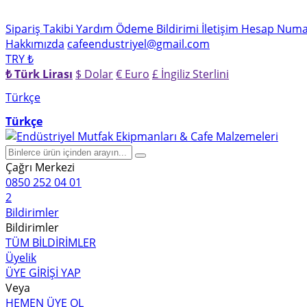
Sipariş Takibi
Yardım
Ödeme Bildirimi
İletişim
Hesap Numar
Hakkımızda
cafeendustriyel@gmail.com
TRY ₺
₺ Türk Lirası
$ Dolar
€ Euro
£ İngiliz Sterlini
Türkçe
Türkçe
Çağrı Merkezi
0850 252 04 01
2
Bildirimler
Bildirimler
TÜM BİLDİRİMLER
Üyelik
ÜYE GİRİŞİ YAP
Veya
HEMEN ÜYE OL