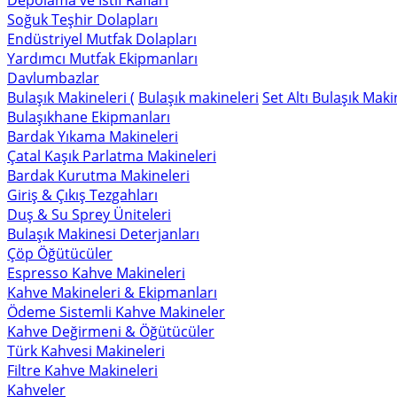
Depolama ve İstif Rafları
Soğuk Teşhir Dolapları
Endüstriyel Mutfak Dolapları
Yardımcı Mutfak Ekipmanları
Davlumbazlar
Bulaşık Makineleri (
Bulaşık makineleri
Set Altı Bulaşık Maki
Bulaşıkhane Ekipmanları
Bardak Yıkama Makineleri
Çatal Kaşık Parlatma Makineleri
Bardak Kurutma Makineleri
Giriş & Çıkış Tezgahları
Duş & Su Sprey Üniteleri
Bulaşık Makinesi Deterjanları
Çöp Öğütücüler
Espresso Kahve Makineleri
Kahve Makineleri & Ekipmanları
Ödeme Sistemli Kahve Makineler
Kahve Değirmeni & Öğütücüler
Türk Kahvesi Makineleri
Filtre Kahve Makineleri
Kahveler