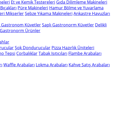
eleri
Et ve Kemik Testereleri
Gıda Dilimleme Makineleri
Bıçakları
Püre Makineleri
Hamur Bölme ve Yuvarlama
eri
Mikserler
Sebze Yıkama Makineleri
Ankastre Havuzları
n Gastronom Küvetler
Saplı Gastronorm Küvetler
Delikli
 Gastronorm Ürünler
gahlar
rucular
Şok Dondurucular
Pizza Hazırlık Üniteleri
o Tepsi
Çorbalıklar
Tabak Isıtıcıları
Flambe Arabaları
rı
Waffle Arabaları
Lokma Arabaları
Kahve Satış Arabaları