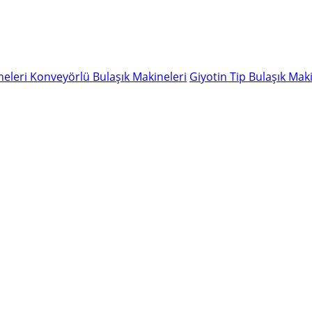
neleri
Konveyörlü Bulaşık Makineleri
Giyotin Tip Bulaşık Maki