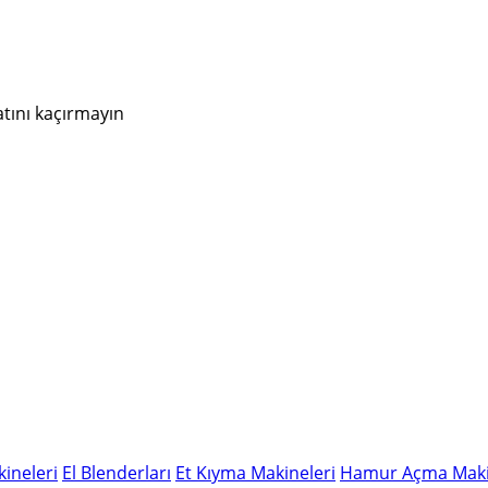
atını kaçırmayın
ineleri
El Blenderları
Et Kıyma Makineleri
Hamur Açma Maki