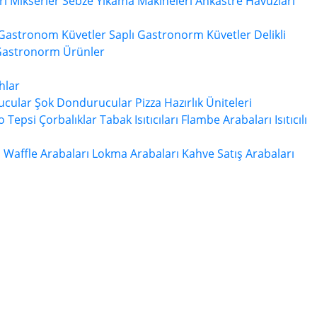
ri
Mikserler
Sebze Yıkama Makineleri
Ankastre Havuzları
 Gastronom Küvetler
Saplı Gastronorm Küvetler
Delikli
Gastronorm Ürünler
hlar
ucular
Şok Dondurucular
Pizza Hazırlık Üniteleri
 Tepsi
Çorbalıklar
Tabak Isıtıcıları
Flambe Arabaları
Isıtıcılı
ı
Waffle Arabaları
Lokma Arabaları
Kahve Satış Arabaları