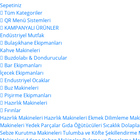
Sepetiniz
Tüm Kategoriler
QR Menü Sistemleri
KAMPANYALI ÜRÜNLER
Endüstriyel Mutfak
Bulaşıkhane Ekipmanları
Kahve Makineleri
Buzdolabı & Dondurucular
Bar Ekipmanları
İçecek Ekipmanları
Endustriyel Ocaklar
Buz Makineleri
Pişirme Ekipmanları
Hazırlık Makineleri
Fırınlar
Hazırlık Makineleri
Hazırlık Makineleri
Ekmek Dilimleme Maki
Makineleri
Yedek Parçalar
Gıda Öğütücüleri
Sıcaklık Dolapla
Sebze Kurutma Makineleri
Tulumba ve Köfte Şekillendirme 