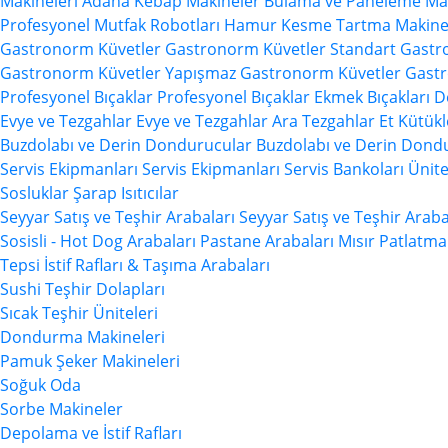
Makineleri
Adana Kebap Makineler
Bulama ve Paneleme Mak
Profesyonel Mutfak Robotları
Hamur Kesme Tartma Makinel
Gastronorm Küvetler
Gastronorm Küvetler
Standart Gast
Gastronorm Küvetler
Yapışmaz Gastronorm Küvetler
Gastr
Profesyonel Bıçaklar
Profesyonel Bıçaklar
Ekmek Bıçakları
D
Evye ve Tezgahlar
Evye ve Tezgahlar
Ara Tezgahlar
Et Kütükl
Buzdolabı ve Derin Dondurucular
Buzdolabı ve Derin Dond
Servis Ekipmanları
Servis Ekipmanları
Servis Bankoları Ünite
Sosluklar
Şarap Isıtıcılar
Seyyar Satış ve Teşhir Arabaları
Seyyar Satış ve Teşhir Araba
Sosisli - Hot Dog Arabaları
Pastane Arabaları
Mısır Patlatma
Tepsi İstif Rafları & Taşıma Arabaları
Sushi Teşhir Dolapları
Sıcak Teşhir Üniteleri
Dondurma Makineleri
Pamuk Şeker Makineleri
Soğuk Oda
Sorbe Makineler
Depolama ve İstif Rafları