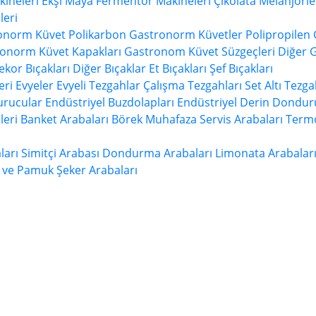
ineleri
Ekşi Maya Fermentör Makineleri
Çikolata Melanjörle
eri
ronorm Küvet
Polikarbon Gastronorm Küvetler
Polipropilen
onorm Küvet Kapakları
Gastronom Küvet Süzgeçleri
Diğer 
ekor Bıçakları
Diğer Bıçaklar
Et Bıçakları
Şef Bıçakları
eri
Evyeler
Evyeli Tezgahlar
Çalışma Tezgahları
Set Altı Tezga
urucular
Endüstriyel Buzdolapları
Endüstriyel Derin Dondur
leri
Banket Arabaları
Börek Muhafaza
Servis Arabaları
Termo
ları
Simitçi Arabası
Dondurma Arabaları
Limonata Arabalar
 ve Pamuk Şeker Arabaları