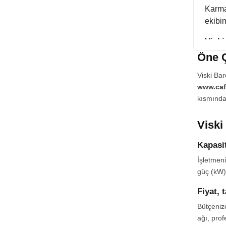
Karmaş
ekibin
Viski
Öne Ç
Boyut,
önce i
Viski Bar
www.caf
Viski
kısmındak
Enerji
buluna
Viski
Viski
Kapasit
Kapı v
İşletmeni
monta
güç (kW) 
İlgili
Fiyat, 
Meşru
satın 
Bütçenize
ağı, prof
Cafe 