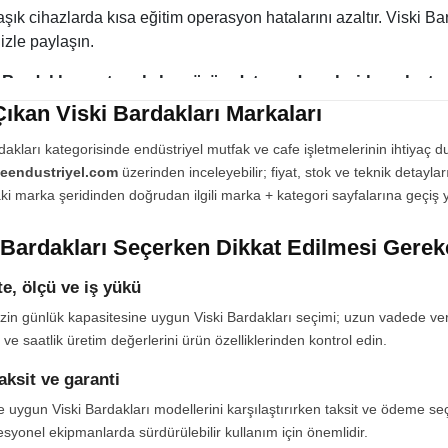
ık cihazlarda kısa eğitim operasyon hatalarını azaltır. Viski Bar
izle paylaşın.
 Bardakları satın alırken ürün detayında neleri karşılaştı
ıkan Viski Bardakları Markaları
 uyumluluk ve paket içeriği iade oranını düşürür. Viski Bardakla
şaretleyin.
dakları kategorisinde endüstriyel mutfak ve cafe işletmelerinin ihtiyaç 
eendustriyel.com
üzerinden inceleyebilir; fiyat, stok ve teknik detaylar
 Bardakları ve sürdürülebilir tüketim
i marka şeridinden doğrudan ilgili marka + kategori sayfalarına geçiş ya
 verimli modeller ve uzun ömürlü malzemeler atığı azaltır. Viski
bilirliğini birlikte değerlendirin.
 Bardakları Seçerken Dikkat Edilmesi Gerek
 Bardakları ile yerleşim ve nakliye planlaması
e, ölçü ve iş yükü
e asansör ölçüleri, büyük cihazlarda teslimatı etkiler. Viski Bar
zin günlük kapasitesine uygun Viski Bardakları seçimi; uzun vadede verimli
j gereksinimlerini detay sayfasından ölçün.
ve saatlik üretim değerlerini ürün özelliklerinden kontrol edin.
 alt kategoriler ve ürün grupları:
Cam Ürünlerde Fırsat Köşesi
,
Kar
taksit ve garanti
bat & Kokteyl Bardakları
. Bu sayfalardan modelleri karşılaştırabi
alma işlemini tamamlayabilirsiniz.
 uygun Viski Bardakları modellerini karşılaştırırken taksit ve ödeme seçe
esyonel ekipmanlarda sürdürülebilir kullanım için önemlidir.
Endüstriyel
üzerinden Viski Bardakları ihtiyacınızı karşılamak iç