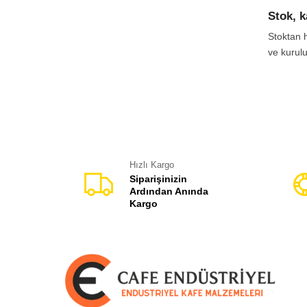
sipari
Stok, 
alabil
Stoktan h
ve kurulu
Hızlı Kargo
Siparişinizin
Ardından Anında
Kargo