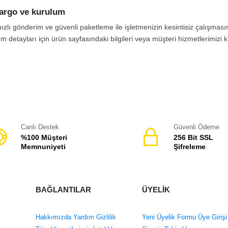
ş oluşturabilir ve tercih ettiğiniz ürünü hemen satın alabilirsiniz.
kargo ve kurulum
irsiniz.
ızlı gönderim ve güvenli paketleme ile işletmenizin kesintisiz çalışmas
m detayları için ürün sayfasındaki bilgileri veya müşteri hizmetlerimizi ku
Canlı Destek
Güvenli Ödeme
%100 Müşteri
256 Bit SSL
Memnuniyeti
Şifreleme
BAĞLANTILAR
ÜYELİK
Hakkımızda
Yardım
Gizlilik
Yeni Üyelik Formu
Üye Girişi