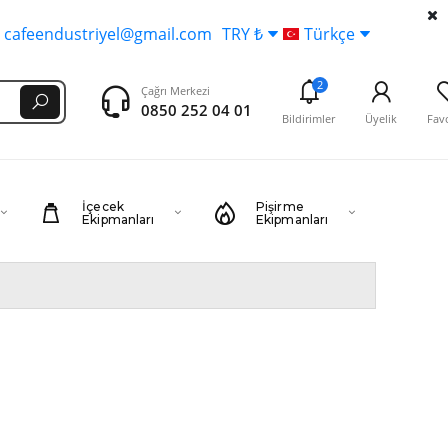
cafeendustriyel@gmail.com
TRY ₺
Türkçe
2
Çağrı Merkezi
0850 252 04 01
Bildirimler
Üyelik
Favo
İçecek
Pişirme
Ekipmanları
Ekipmanları