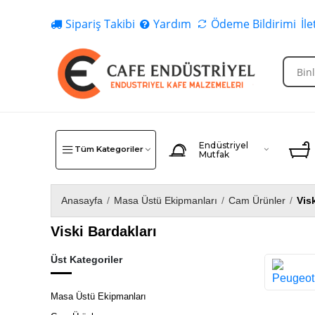
Sipariş Takibi
Yardım
Ödeme Bildirimi
İl
Endüstriyel
Tüm Kategoriler
Mutfak
Anasayfa
/
Masa Üstü Ekipmanları
/
Cam Ürünler
/
Vis
Viski Bardakları
Üst Kategoriler
Masa Üstü Ekipmanları