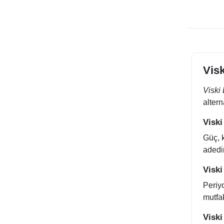
Visk
Viski 
altern
Viski
Güç, k
adedin
Viski
Periyo
mutfak
Viski