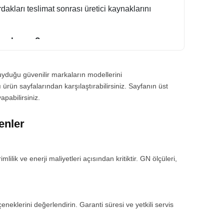
dakları teslimat sonrası üretici kaynaklarını
rmalısınız?
rı için seçenekli varyantları sepete eklemeden
duyduğu güvenilir markaların modellerini
ı ürün sayfalarından karşılaştırabilirsiniz. Sayfanın üst
pabilirsiniz.
 Bardakları seçiminde enerji etiketi ve yedek parça
enler
dakları satın almadan önce ürün boyutlarını ve
lik ve enerji maliyetleri açısından kritiktir. GN ölçüleri,
aflar
,
Kupalar & Fincanlar
,
Bira Bardakları
ve
lir, tek tıkla sipariş verebilir veya detay üzerinden
neklerini değerlendirin. Garanti süresi ve yetkili servis
in modelleri karşılaştırabilir, güvenli ödeme ile