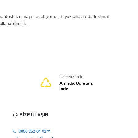
 Sorularınız için iletişim kanallarımızdan destek
ına destek olmayı hedefliyoruz. Büyük cihazlarda teslimat
llanabilirsiniz.
Ücretsiz İade
Anında Ücretsiz
İade
BİZE ULAŞIN
0850 252 04 01