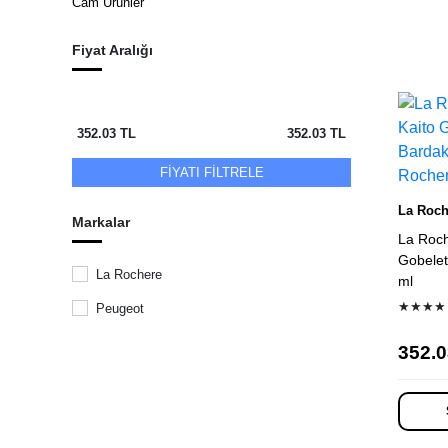
Cam Ürünler
Fiyat Aralığı
Ürün 
352.03
TL
352.03
TL
FİYATI FİLTRELE
La Roch
Markalar
La Roch
Gobelet
La Rochere
ml
★★★★
Peugeot
352.0