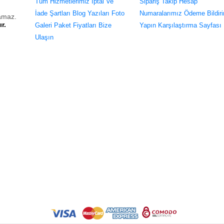
Tüm Hizmetlerimiz
İptal Ve
Sipariş Takip
Hesap
İade Şartları
Blog Yazıları
Foto
Numaralarımız
Ödeme Bildiri
lamaz.
r.
Galeri
Paket Fiyatları
Bize
Yapın
Karşılaştırma Sayfası
Ulaşın