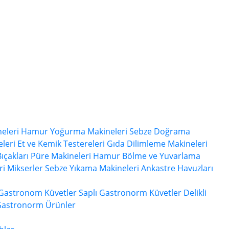
eleri
Hamur Yoğurma Makineleri
Sebze Doğrama
leri
Et ve Kemik Testereleri
Gıda Dilimleme Makineleri
ıçakları
Püre Makineleri
Hamur Bölme ve Yuvarlama
ri
Mikserler
Sebze Yıkama Makineleri
Ankastre Havuzları
 Gastronom Küvetler
Saplı Gastronorm Küvetler
Delikli
Gastronorm Ürünler