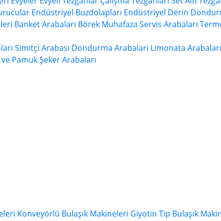
eri
Evyeler
Evyeli Tezgahlar
Çalışma Tezgahları
Set Altı Tezga
urucular
Endüstriyel Buzdolapları
Endüstriyel Derin Dondur
leri
Banket Arabaları
Börek Muhafaza
Servis Arabaları
Termo
ları
Simitçi Arabası
Dondurma Arabaları
Limonata Arabalar
 ve Pamuk Şeker Arabaları
eleri
Konveyörlü Bulaşık Makineleri
Giyotin Tip Bulaşık Makin