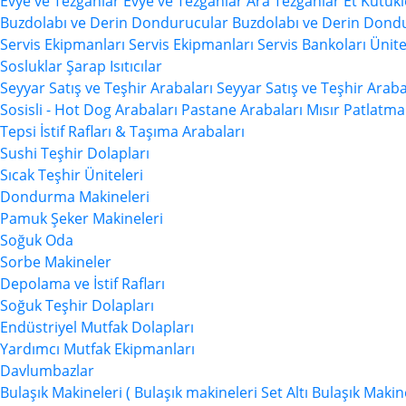
Evye ve Tezgahlar
Evye ve Tezgahlar
Ara Tezgahlar
Et Kütükl
Buzdolabı ve Derin Dondurucular
Buzdolabı ve Derin Dond
Servis Ekipmanları
Servis Ekipmanları
Servis Bankoları Ünite
Sosluklar
Şarap Isıtıcılar
Seyyar Satış ve Teşhir Arabaları
Seyyar Satış ve Teşhir Araba
Sosisli - Hot Dog Arabaları
Pastane Arabaları
Mısır Patlatma
Tepsi İstif Rafları & Taşıma Arabaları
Sushi Teşhir Dolapları
Sıcak Teşhir Üniteleri
Dondurma Makineleri
Pamuk Şeker Makineleri
Soğuk Oda
Sorbe Makineler
Depolama ve İstif Rafları
Soğuk Teşhir Dolapları
Endüstriyel Mutfak Dolapları
Yardımcı Mutfak Ekipmanları
Davlumbazlar
Bulaşık Makineleri (
Bulaşık makineleri
Set Altı Bulaşık Makin