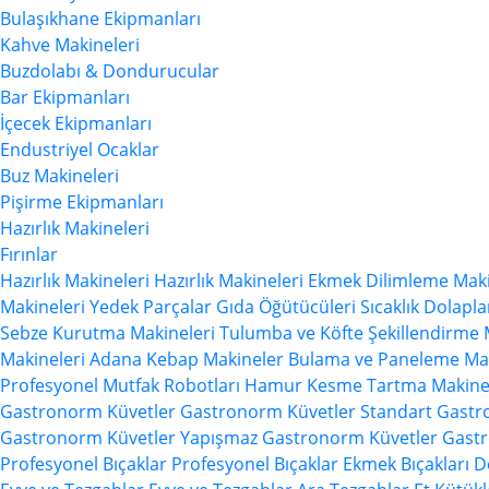
Bulaşıkhane Ekipmanları
Kahve Makineleri
Buzdolabı & Dondurucular
Bar Ekipmanları
İçecek Ekipmanları
Endustriyel Ocaklar
Buz Makineleri
Pişirme Ekipmanları
Hazırlık Makineleri
Fırınlar
Hazırlık Makineleri
Hazırlık Makineleri
Ekmek Dilimleme Maki
Makineleri
Yedek Parçalar
Gıda Öğütücüleri
Sıcaklık Dolapla
Sebze Kurutma Makineleri
Tulumba ve Köfte Şekillendirme 
Makineleri
Adana Kebap Makineler
Bulama ve Paneleme Mak
Profesyonel Mutfak Robotları
Hamur Kesme Tartma Makinel
Gastronorm Küvetler
Gastronorm Küvetler
Standart Gast
Gastronorm Küvetler
Yapışmaz Gastronorm Küvetler
Gastr
Profesyonel Bıçaklar
Profesyonel Bıçaklar
Ekmek Bıçakları
D