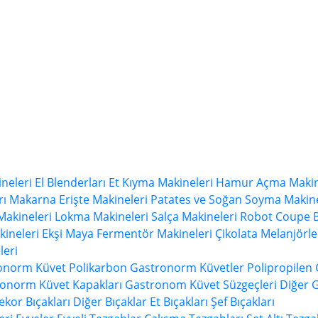
neleri
El Blenderları
Et Kıyma Makineleri
Hamur Açma Makin
rı
Makarna Erişte Makineleri
Patates ve Soğan Soyma Makine
Makineleri
Lokma Makineleri
Salça Makineleri
Robot Coupe B
ineleri
Ekşi Maya Fermentör Makineleri
Çikolata Melanjörle
eri
ronorm Küvet
Polikarbon Gastronorm Küvetler
Polipropilen
onorm Küvet Kapakları
Gastronom Küvet Süzgeçleri
Diğer 
ekor Bıçakları
Diğer Bıçaklar
Et Bıçakları
Şef Bıçakları