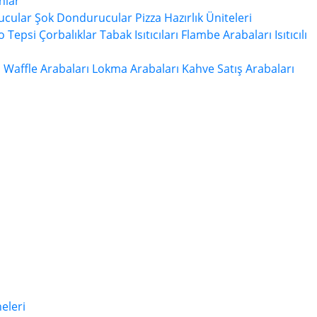
hlar
ucular
Şok Dondurucular
Pizza Hazırlık Üniteleri
 Tepsi
Çorbalıklar
Tabak Isıtıcıları
Flambe Arabaları
Isıtıcılı
ı
Waffle Arabaları
Lokma Arabaları
Kahve Satış Arabaları
eleri