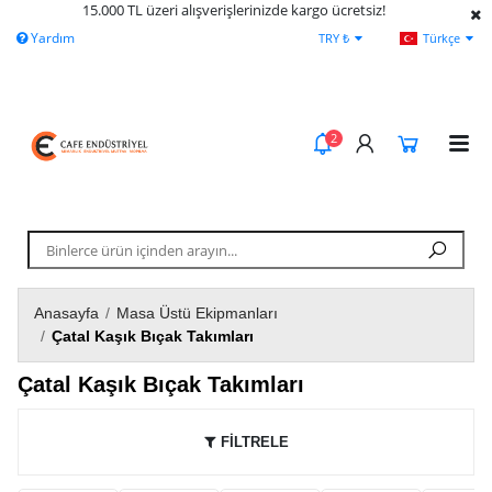
15.000 TL üzeri alışverişlerinizde kargo ücretsiz!
Yardım
Ödeme Bildirimi
İleti
TRY ₺
Türkçe
2
Anasayfa
/
Masa Üstü Ekipmanları
/
Çatal Kaşık Bıçak Takımları
Çatal Kaşık Bıçak Takımları
FİLTRELE