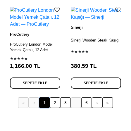
Sinerji
ProCutlery
Sinerji Wooden Steak Kaşığı
ProCutlery London Model
Yemek Çatalı, 12 Adet
★★★★★
★★★★★
1,166.00
TL
380.59
TL
SEPETE EKLE
SEPETE EKLE
«
‹
1
2
3
…
6
›
»
(mevcut)