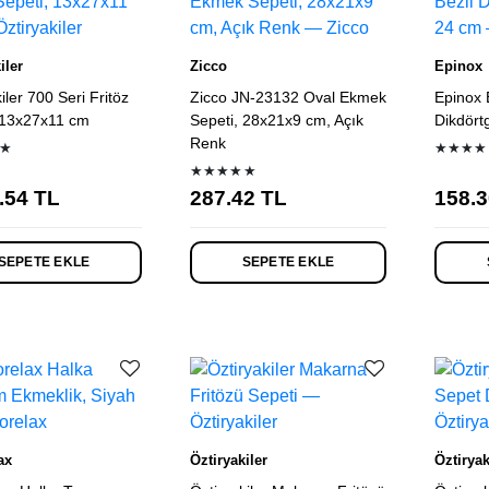
iler
Zicco
Epinox
iler 700 Seri Fritöz
Zicco JN-23132 Oval Ekmek
Epinox 
 13x27x11 cm
Sepeti, 28x21x9 cm, Açık
Dikdört
Renk
★
★★★★
★★★★★
.54
TL
287.42
TL
158.3
SEPETE EKLE
SEPETE EKLE
ax
Öztiryakiler
Öztiryak