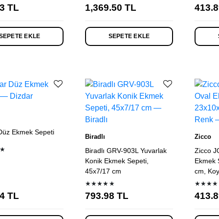
3
TL
1,369.50
TL
413.8
SEPETE EKLE
SEPETE EKLE
Düz Ekmek Sepeti
Biradlı
Zicco
★
Biradlı GRV-903L Yuvarlak
Zicco J
Konik Ekmek Sepeti,
Ekmek S
45x7/17 cm
cm, Ko
★★★★★
★★★★
4
TL
793.98
TL
413.8