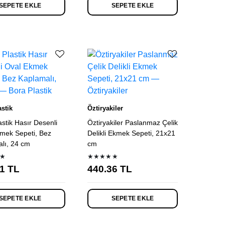
SEPETE EKLE
SEPETE EKLE
stik
Öztiryakiler
astik Hasır Desenli
Öztiryakiler Paslanmaz Çelik
mek Sepeti, Bez
Delikli Ekmek Sepeti, 21x21
lı, 24 cm
cm
★
★★★★★
1
TL
440.36
TL
SEPETE EKLE
SEPETE EKLE