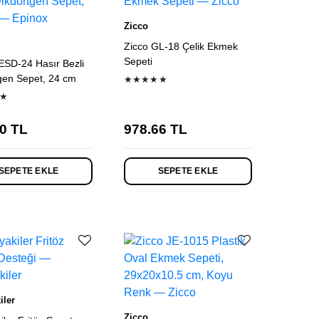
Zicco
Zicco GL-18 Çelik Ekmek
Sepeti
ESD-24 Hasır Bezli
gen Sepet, 24 cm
★★★★★
★
0
TL
978.66
TL
SEPETE EKLE
SEPETE EKLE
iler
Zicco