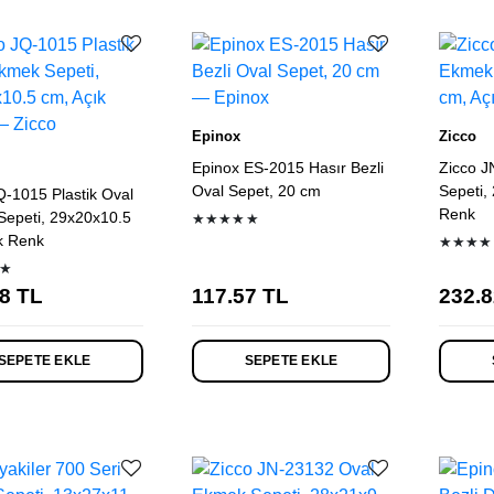
Epinox
Zicco
Epinox ES-2015 Hasır Bezli
Zicco J
Oval Sepet, 20 cm
Sepeti,
Q-1015 Plastik Oval
Renk
epeti, 29x20x10.5
★★★★★
k Renk
★★★★
★
8
TL
117.57
TL
232.8
SEPETE EKLE
SEPETE EKLE