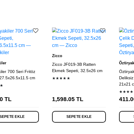
listesi
Zicco
iler
Öztiryak
Zicco JF019-3B Ratten
Ekmek Sepeti, 32.5x26 cm
iler 700 Seri Fritöz
Öztirya
 27.5x26.5x11.5 cm
Deliksi
★★★★★
21x21 
★
★★★★
0
TL
1,598.05
TL
411.0
SEPETE EKLE
SEPETE EKLE