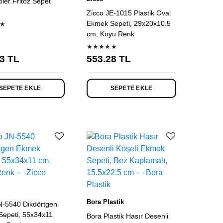
iler Fritöz Sepet
Zicco JE-1015 Plastik Oval
Ekmek Sepeti, 29x20x10.5
★
cm, Koyu Renk
★★★★★
3
TL
553.28
TL
SEPETE EKLE
SEPETE EKLE
Bora Plastik
N-5540 Dikdörtgen
epeti, 55x34x11
Bora Plastik Hasır Desenli