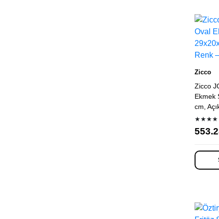
Külsan Thermoset
Gurmeaid
Epinox
Decorelax
Fackelmann
Zicco
Zicco J
Ekmek S
cm, Açı
★★★★
553.2