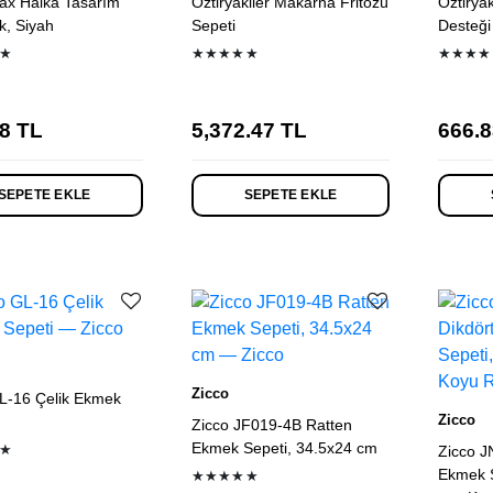
ax Halka Tasarım
Öztiryakiler Makarna Fritözü
Öztiryak
k, Siyah
Sepeti
Desteği
★
★★★★★
★★★★
8
TL
5,372.47
TL
666.8
SEPETE EKLE
SEPETE EKLE
Zicco
L-16 Çelik Ekmek
Zicco
Zicco JF019-4B Ratten
Ekmek Sepeti, 34.5x24 cm
★
Zicco J
Ekmek S
★★★★★