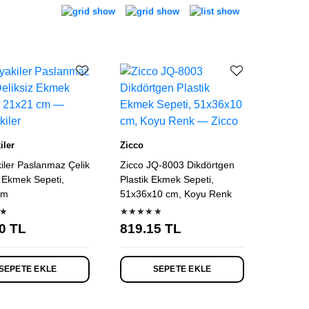
iler
Zicco
kiler Paslanmaz Çelik
Zicco JQ-8003 Dikdörtgen
z Ekmek Sepeti,
Plastik Ekmek Sepeti,
cm
51x36x10 cm, Koyu Renk
★
★★★★★
0
TL
819.15
TL
SEPETE EKLE
SEPETE EKLE