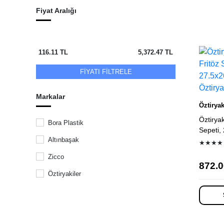
Fiyat Aralığı
Ürün 
116.11
TL
5,372.47
TL
FİYATI FİLTRELE
Markalar
Öztiryak
Öztiryak
Bora Plastik
Sepeti,
Altınbaşak
★★★★
Zicco
872.0
Öztiryakiler
Biradlı
Dizdar