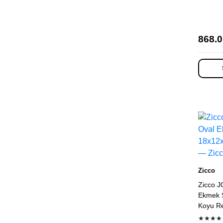
868.0
Zicco
Zicco J
Ekmek S
Koyu R
★★★★