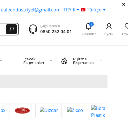
cafeendustriyel@gmail.com
TRY ₺
Türkçe
2
Çağrı Merkezi
0850 252 04 01
Bildirimler
Üyelik
Favo
İçecek
Pişirme
Ekipmanları
Ekipmanları