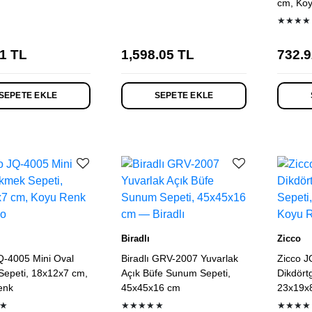
cm, Ko
★★★★
1
TL
1,598.05
TL
732.9
SEPETE EKLE
SEPETE EKLE
Biradlı
Zicco
Q-4005 Mini Oval
Biradlı GRV-2007 Yuvarlak
Zicco J
epeti, 18x12x7 cm,
Açık Büfe Sunum Sepeti,
Dikdört
enk
45x45x16 cm
23x19x
★
★★★★★
★★★★