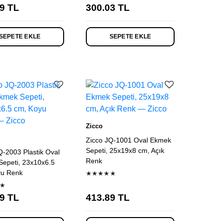
9
TL
300.03
TL
SEPETE EKLE
SEPETE EKLE
Zicco
Zicco JQ-1001 Oval Ekmek
Sepeti, 25x19x8 cm, Açık
Q-2003 Plastik Oval
Renk
epeti, 23x10x6.5
yu Renk
★★★★★
★
9
TL
413.89
TL