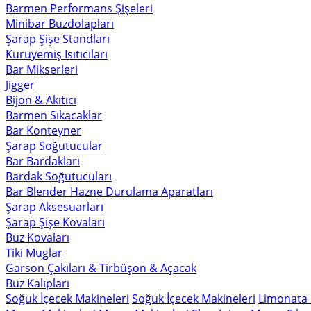
Barmen Performans Şişeleri
Minibar Buzdolapları
Şarap Şişe Standları
Kuruyemiş Isıtıcıları
Bar Mikserleri
Jigger
Bijon & Akıtıcı
Barmen Sıkacaklar
Bar Konteyner
Şarap Soğutucular
Bar Bardakları
Bardak Soğutucuları
Bar Blender Hazne Durulama Aparatları
Şarap Aksesuarları
Şarap Şişe Kovaları
Buz Kovaları
Tiki Muglar
Garson Çakıları & Tirbüşon & Açacak
Buz Kalıpları
Soğuk İçecek Makineleri
Soğuk İçecek Makineleri
Limonata 