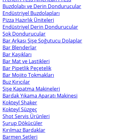
Buzdolabı ve Derin Dondurucular
Endüstriyel Buzdolapları
Pizza Hazırlık Üniteleri
Endüstriyel Derin Dondurucular
Şok Dondurucular
Bar Arkası Şişe Soğutucu Dolaplar
Bar Blenderlar
Bar Kaşıkları
Bar Mat ve Lastikleri
Bar Pipetlik Peçetelik
Bar Mojito Tokmakları
Buz Kırıcılar
Şişe Kapatma Makineleri
Bardak Yıkama Aparatı Makinesi
Kokteyl Shaker
Kokteyl Süzgeç
Shot Servis Ürünleri
Şurup Dökücüler
Kırılmaz Bardaklar
Barmen Setleri