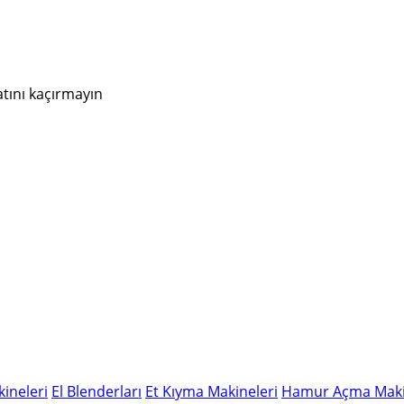
atını kaçırmayın
ineleri
El Blenderları
Et Kıyma Makineleri
Hamur Açma Maki