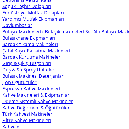
Depolama ve İstif Rafları
Soğuk Teşhir Dolapları
Endüstriyel Mutfak Dolapları
Yardımcı Mutfak Ekipmanları
Davlumbazlar
Bulaşık Makineleri (
Bulaşık makineleri
Set Altı Bulaşık Maki
Bulaşıkhane Ekipmanları
Bardak Yıkama Makineleri
Çatal Kaşık Parlatma Makineleri
Bardak Kurutma Makineleri
Giriş & Çıkış Tezgahları
Duş & Su Sprey Üniteleri
Bulaşık Makinesi Deterjanları
Çöp Öğütücüler
Espresso Kahve Makineleri
Kahve Makineleri & Ekipmanları
Ödeme Sistemli Kahve Makineler
Kahve Değirmeni & Öğütücüler
Türk Kahvesi Makineleri
Filtre Kahve Makineleri
Kahveler