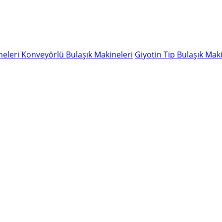
neleri
Konveyörlü Bulaşık Makineleri
Giyotin Tip Bulaşık Maki