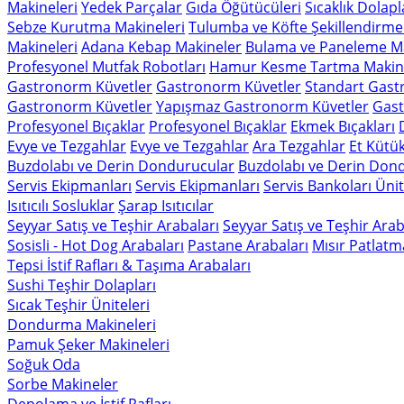
Makineleri
Yedek Parçalar
Gıda Öğütücüleri
Sıcaklık Dolapl
Sebze Kurutma Makineleri
Tulumba ve Köfte Şekillendirme
Makineleri
Adana Kebap Makineler
Bulama ve Paneleme Ma
Profesyonel Mutfak Robotları
Hamur Kesme Tartma Makine
Gastronorm Küvetler
Gastronorm Küvetler
Standart Gast
Gastronorm Küvetler
Yapışmaz Gastronorm Küvetler
Gast
Profesyonel Bıçaklar
Profesyonel Bıçaklar
Ekmek Bıçakları
Evye ve Tezgahlar
Evye ve Tezgahlar
Ara Tezgahlar
Et Kütük
Buzdolabı ve Derin Dondurucular
Buzdolabı ve Derin Don
Servis Ekipmanları
Servis Ekipmanları
Servis Bankoları Ünit
Isıtıcılı Sosluklar
Şarap Isıtıcılar
Seyyar Satış ve Teşhir Arabaları
Seyyar Satış ve Teşhir Arab
Sosisli - Hot Dog Arabaları
Pastane Arabaları
Mısır Patlatm
Tepsi İstif Rafları & Taşıma Arabaları
Sushi Teşhir Dolapları
Sıcak Teşhir Üniteleri
Dondurma Makineleri
Pamuk Şeker Makineleri
Soğuk Oda
Sorbe Makineler