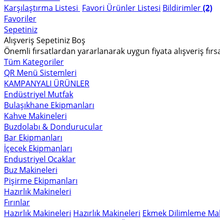
Karşılaştırma Listesi
Favori Ürünler Listesi
Bildirimler
(2)
Favoriler
Sepetiniz
Alışveriş Sepetiniz Boş
Önemli fırsatlardan yararlanarak uygun fiyata alışveriş fırs
Tüm Kategoriler
QR Menü Sistemleri
KAMPANYALI ÜRÜNLER
Endüstriyel Mutfak
Bulaşıkhane Ekipmanları
Kahve Makineleri
Buzdolabı & Dondurucular
Bar Ekipmanları
İçecek Ekipmanları
Endustriyel Ocaklar
Buz Makineleri
Pişirme Ekipmanları
Hazırlık Makineleri
Fırınlar
Hazırlık Makineleri
Hazırlık Makineleri
Ekmek Dilimleme Mak