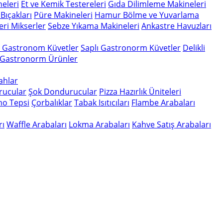
eleri
Et ve Kemik Testereleri
Gıda Dilimleme Makineleri
Bıçakları
Püre Makineleri
Hamur Bölme ve Yuvarlama
eri
Mikserler
Sebze Yıkama Makineleri
Ankastre Havuzları
n Gastronom Küvetler
Saplı Gastronorm Küvetler
Delikli
 Gastronorm Ürünler
gahlar
rucular
Şok Dondurucular
Pizza Hazırlık Üniteleri
o Tepsi
Çorbalıklar
Tabak Isıtıcıları
Flambe Arabaları
rı
Waffle Arabaları
Lokma Arabaları
Kahve Satış Arabaları