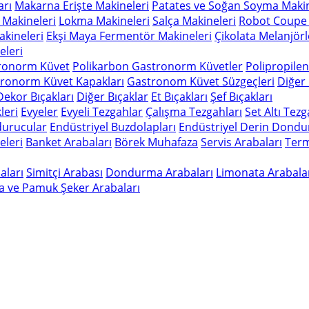
arı
Makarna Erişte Makineleri
Patates ve Soğan Soyma Makin
 Makineleri
Lokma Makineleri
Salça Makineleri
Robot Coupe 
kineleri
Ekşi Maya Fermentör Makineleri
Çikolata Melanjörl
leri
ronorm Küvet
Polikarbon Gastronorm Küvetler
Polipropile
ronorm Küvet Kapakları
Gastronom Küvet Süzgeçleri
Diğer
Dekor Bıçakları
Diğer Bıçaklar
Et Bıçakları
Şef Bıçakları
leri
Evyeler
Evyeli Tezgahlar
Çalışma Tezgahları
Set Altı Tez
durucular
Endüstriyel Buzdolapları
Endüstriyel Derin Dondu
eleri
Banket Arabaları
Börek Muhafaza
Servis Arabaları
Term
aları
Simitçi Arabası
Dondurma Arabaları
Limonata Arabala
a ve Pamuk Şeker Arabaları