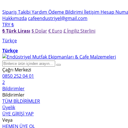
Sipariş Takibi
Yardım
Ödeme Bildirimi
İletişim
Hesap Numar
Hakkımızda
cafeendustriyel@gmail.com
TRY ₺
₺ Türk Lirası
$ Dolar
€ Euro
£ İngiliz Sterlini
Türkçe
Türkçe
Çağrı Merkezi
0850 252 04 01
2
Bildirimler
Bildirimler
TÜM BİLDİRİMLER
Üyelik
ÜYE GİRİŞİ YAP
Veya
HEMEN ÜYE OL