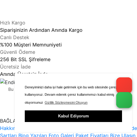
Hızlı Kargo
Siparişinizin Ardından Anında Kargo
Canlı Destek
%100 Müşteri Memnuniyeti
Güvenli Ödeme
256 Bit SSL Şifreleme
Ücretsiz İade
Anında Ücretsiz İade
Deneyiminizi daha iyi hale getirmek için bu web sitesinde çerezleri
Bu sitenin içeriği ve görselleri kopyalanamaz veya satılamaz.
kullanıyoruz. Devam ederek çerez kullanımımızı kabul etmiş
Yazılımı Cafe Endüstriyel tarafından hazırlanmıştır.
oluyorsunuz
Gizlilik Sözleşmesini Okuyun
Kabul Ediyorum
BAĞLANTILAR
Hakkımızda
Yardım
Gizlilik
Tüm Hizmetlerimiz
İptal Ve İade
Şartları
Blog Yazıları
Foto Galeri
Paket Fiyatları
Bize Ulaşın