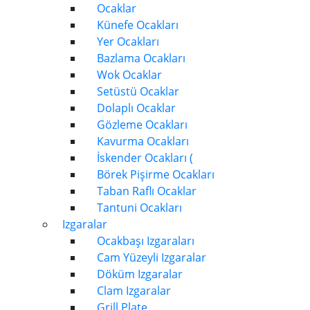
Ocaklar
Künefe Ocakları
Yer Ocakları
Bazlama Ocakları
Wok Ocaklar
Setüstü Ocaklar
Dolaplı Ocaklar
Gözleme Ocakları
Kavurma Ocakları
İskender Ocakları (
Börek Pişirme Ocakları
Taban Raflı Ocaklar
Tantuni Ocakları
Izgaralar
Ocakbaşı Izgaraları
Cam Yüzeyli Izgaralar
Döküm Izgaralar
Clam Izgaralar
Grill Plate