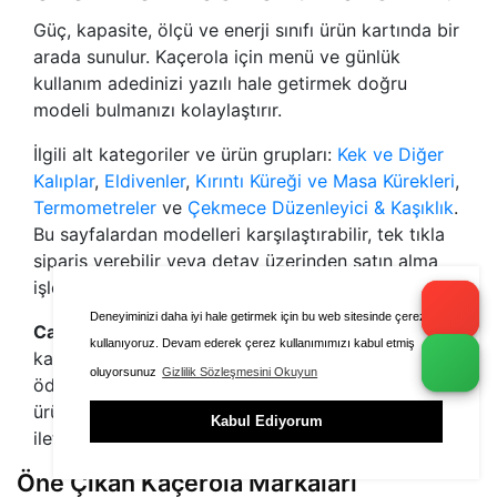
Güç, kapasite, ölçü ve enerji sınıfı ürün kartında bir
arada sunulur. Kaçerola için menü ve günlük
kullanım adedinizi yazılı hale getirmek doğru
modeli bulmanızı kolaylaştırır.
İlgili alt kategoriler ve ürün grupları:
Kek ve Diğer
Kalıplar
,
Eldivenler
,
Kırıntı Küreği ve Masa Kürekleri
,
Termometreler
ve
Çekmece Düzenleyici & Kaşıklık
.
Bu sayfalardan modelleri karşılaştırabilir, tek tıkla
sipariş verebilir veya detay üzerinden satın alma
işlemini tamamlayabilirsiniz.
Deneyiminizi daha iyi hale getirmek için bu web sitesinde çerezleri
Cafe Endüstriyel
üzerinden Kaçerola ihtiyacınızı
kullanıyoruz. Devam ederek çerez kullanımımızı kabul etmiş
karşılamak için modelleri karşılaştırabilir, güvenli
oluyorsunuz
Gizlilik Sözleşmesini Okuyun
ödeme ile sipariş oluşturabilir ve tercih ettiğiniz
ürünü hemen satın alabilirsiniz. Sorularınız için
Kabul Ediyorum
iletişim kanallarımızdan destek alabilirsiniz.
Öne Çıkan Kaçerola Markaları