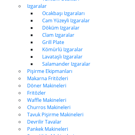
Izgaralar
Ocakbaşı Izgaraları
Cam Yüzeyli Izgaralar
Döküm Izgaralar
Clam Izgaralar
Grill Plate
Kömürlü Izgaralar
Lavataşlı Izgaralar
Salamander Izgaralar
Pişirme Ekipmanları
Makarna Fritözleri
Döner Makineleri
Fritözler
Waffle Makineleri
Churros Makineleri
Tavuk Pişirme Makineleri
Devrilir Tavalar
Pankek Makineleri