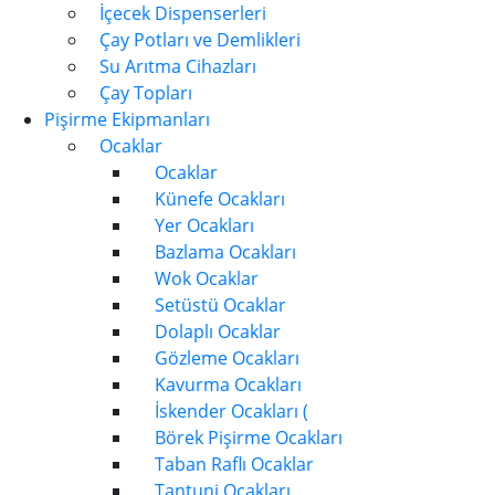
İçecek Dispenserleri
Çay Potları ve Demlikleri
Su Arıtma Cihazları
Çay Topları
Pişirme Ekipmanları
Ocaklar
Ocaklar
Künefe Ocakları
Yer Ocakları
Bazlama Ocakları
Wok Ocaklar
Setüstü Ocaklar
Dolaplı Ocaklar
Gözleme Ocakları
Kavurma Ocakları
İskender Ocakları (
Börek Pişirme Ocakları
Taban Raflı Ocaklar
Tantuni Ocakları