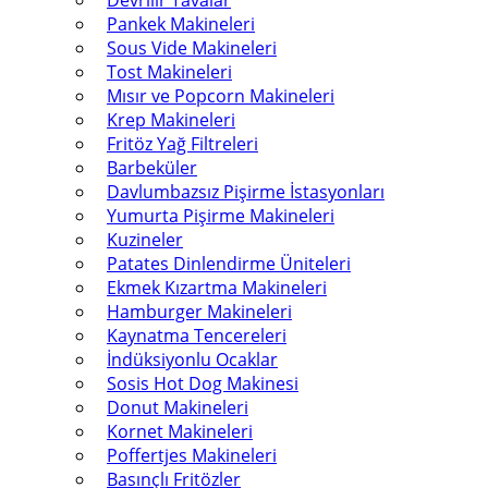
Devrilir Tavalar
Pankek Makineleri
Sous Vide Makineleri
Tost Makineleri
Mısır ve Popcorn Makineleri
Krep Makineleri
Fritöz Yağ Filtreleri
Barbeküler
Davlumbazsız Pişirme İstasyonları
Yumurta Pişirme Makineleri
Kuzineler
Patates Dinlendirme Üniteleri
Ekmek Kızartma Makineleri
Hamburger Makineleri
Kaynatma Tencereleri
İndüksiyonlu Ocaklar
Sosis Hot Dog Makinesi
Donut Makineleri
Kornet Makineleri
Poffertjes Makineleri
Basınçlı Fritözler