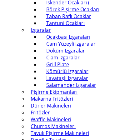
İskender Ocakları (
Börek Pişirme Ocakları
Taban Raflı Ocaklar
Tantuni Ocakları
Izgaralar
Ocakbaşı Izgaraları
Cam Yüzeyli Izgaralar
Döküm Izgaralar
Clam Izgaralar
Grill Plate
Kömürlü Izgaralar
Lavataşlı Izgaralar
Salamander Izgaralar
Pişirme Ekipmanları
Makarna Fritözleri
Döner Makineleri
Fritözler
Waffle Makineleri
Churros Makineleri
Tavuk Pişirme Makineleri