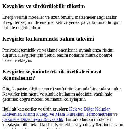
Kevgirler ve sürdürülebilir tüketim
Enerji verimli modeller ve uzun ömürlü malzemeler atığı azaltır.
Kevgirler seçiminde enerji etiketi ve yedek parça bulunabilirliğini
birlikte değerlendirin.
Kevgirler kullanımında bakım takvimi
Periyodik temizlik ve yağlama önerilerine uymak arıza riskini
düşürür. Kevgirler için üretici bakım notlarını mutfak kontrol
listesine ekleyin.
Kevgirler seçiminde teknik özellikleri nasıl
okumalısınız?
Güç, kapasite, ölçü ve enerji sınıfı ürün kartında bir arada sunulur.
Kevgirler için menü ve günlük kullanım adedinizi yazılı hale
getirmek doğru modeli bulmanızı kolaylaştırır.
İlgili alt kategoriler ve ürün grupları:
Kek ve Diğer Kalıplar
,
Eldivenler
,
Kırıntı Küreği ve Masa Kürekleri
,
Termometreler
ve
Çekmece Düzenleyici & Kaşıklık
. Bu sayfalardan modelleri
karşılaştırabilir, tek tıkla sipariş verebilir veya detay üzerinden satın