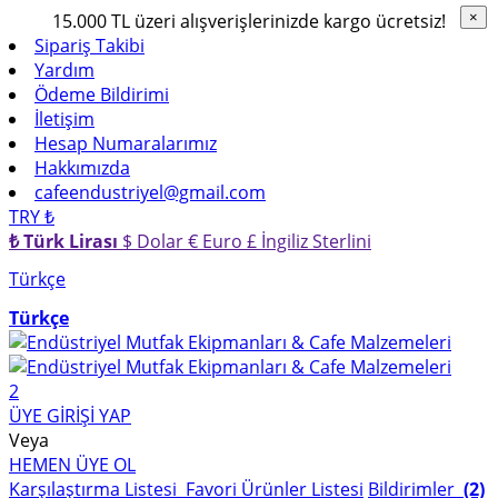
15.000 TL üzeri alışverişlerinizde kargo ücretsiz!
×
×
Sipariş Takibi
Yardım
Ödeme Bildirimi
İletişim
Hesap Numaralarımız
Hakkımızda
cafeendustriyel@gmail.com
TRY ₺
₺ Türk Lirası
$ Dolar
€ Euro
£ İngiliz Sterlini
Türkçe
Türkçe
2
ÜYE GİRİŞİ YAP
Veya
HEMEN ÜYE OL
Karşılaştırma Listesi
Favori Ürünler Listesi
Bildirimler
(2)