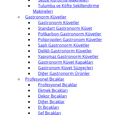
Sebze Kurutma Makineleri
Tulumba ve Köfte Şekillendirme
Makineleri
Gastronorm Küvetler
Gastronorm Küvetler
Standart Gastronorm Küvet
Polikarbon Gastronorm Küvetler
Polipropilen Gastronom Küvetler
Saplı Gastronorm Küvetler
Delikli Gastronorm Küvetler
Yapışmaz Gastronorm Küvetler
Gastronorm Küvet Kapakları
Gastronom Küvet Süzgeçleri
Diğer Gastronorm Ürünler
Profesyonel Bıçaklar
Profesyonel Bıçaklar
Ekmek Bıçakları
Dekor Bıçakları
Diğer Bıçaklar
Et Bıçakları
Şef Bıçakları