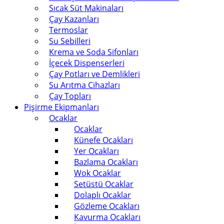
Sıcak Süt Makinaları
Çay Kazanları
Termoslar
Su Sebilleri
Krema ve Soda Sifonları
İçecek Dispenserleri
Çay Potları ve Demlikleri
Su Arıtma Cihazları
Çay Topları
Pişirme Ekipmanları
Ocaklar
Ocaklar
Künefe Ocakları
Yer Ocakları
Bazlama Ocakları
Wok Ocaklar
Setüstü Ocaklar
Dolaplı Ocaklar
Gözleme Ocakları
Kavurma Ocakları