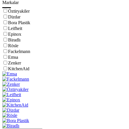
Markalar
Öztiryakiler
Dizdar
Bora Plastik
Leifheit
Epinox
Biradlı
Rösle
Fackelmann
Emsa
Zenker
KitchenAid