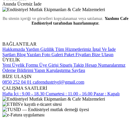
Anında Ücretsiz İade
Bu sitenin içeriği ve görselleri kopyalanamaz veya satılamaz.
Yazılımı Cafe
Endüstriyel tarafından hazırlanmıştır.
BAĞLANTILAR
Hakkımızda
Yardım
Gizlilik
Tüm Hizmetlerimiz
İptal Ve İade
Şartları
Blog Yazıları
Foto Galeri
Paket Fiyatları
Bize Ulaşın
ÜYELİK
Yeni Üyelik Formu
Üye Girişi
Sipariş Takip
Hesap Numaralarımız
Ödeme Bildirimi Yapın
Karşılaştırma Sayfası
BİZE ULAŞIN
0850 252 04 01
cafeendustriyel@gmail.com
ÇALIŞMA SAATLERİ
Hafta İçi : 9.00 - 18.30
Cumartesi : 11.00 - 16.00
Pazar : Kapalı