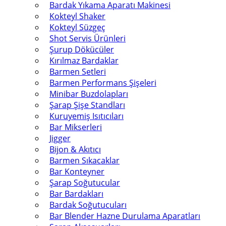
Bardak Yıkama Aparatı Makinesi
Kokteyl Shaker
Kokteyl Süzgeç
Shot Servis Ürünleri
Şurup Dökücüler
Kırılmaz Bardaklar
Barmen Setleri
Barmen Performans Şişeleri
Minibar Buzdolapları
Şarap Şişe Standları
Kuruyemiş Isıtıcıları
Bar Mikserleri
Jigger
Bijon & Akıtıcı
Barmen Sıkacaklar
Bar Konteyner
Şarap Soğutucular
Bar Bardakları
Bardak Soğutucuları
Bar Blender Hazne Durulama Aparatları