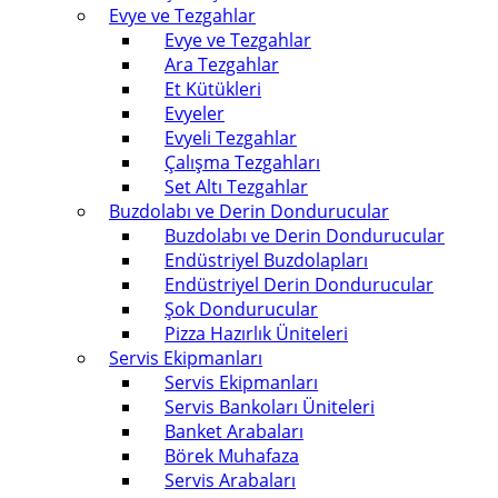
Evye ve Tezgahlar
Evye ve Tezgahlar
Ara Tezgahlar
Et Kütükleri
Evyeler
Evyeli Tezgahlar
Çalışma Tezgahları
Set Altı Tezgahlar
Buzdolabı ve Derin Dondurucular
Buzdolabı ve Derin Dondurucular
Endüstriyel Buzdolapları
Endüstriyel Derin Dondurucular
Şok Dondurucular
Pizza Hazırlık Üniteleri
Servis Ekipmanları
Servis Ekipmanları
Servis Bankoları Üniteleri
Banket Arabaları
Börek Muhafaza
Servis Arabaları