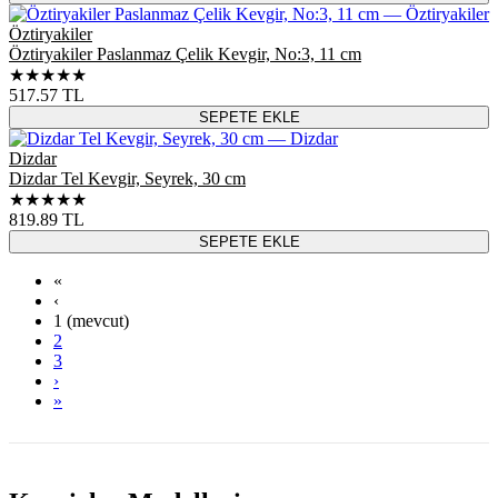
Öztiryakiler
Öztiryakiler Paslanmaz Çelik Kevgir, No:3, 11 cm
★★★★★
517.57
TL
SEPETE EKLE
Dizdar
Dizdar Tel Kevgir, Seyrek, 30 cm
★★★★★
819.89
TL
SEPETE EKLE
«
‹
1
(mevcut)
2
3
›
»