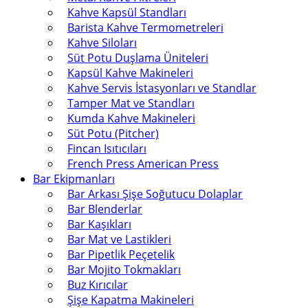
Kahve Kapsül Standları
Barista Kahve Termometreleri
Kahve Siloları
Süt Potu Duşlama Üniteleri
Kapsül Kahve Makineleri
Kahve Servis İstasyonları ve Standlar
Tamper Mat ve Standları
Kumda Kahve Makineleri
Süt Potu (Pitcher)
Fincan Isıtıcıları
French Press American Press
Bar Ekipmanları
Bar Arkası Şişe Soğutucu Dolaplar
Bar Blenderlar
Bar Kaşıkları
Bar Mat ve Lastikleri
Bar Pipetlik Peçetelik
Bar Mojito Tokmakları
Buz Kırıcılar
Şişe Kapatma Makineleri