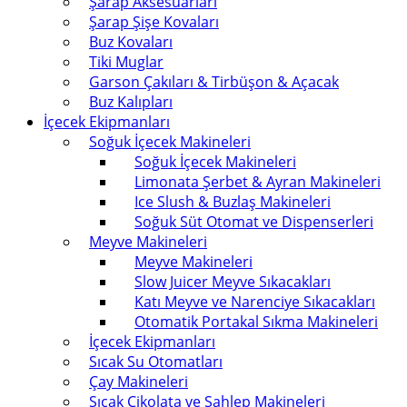
Şarap Aksesuarları
Şarap Şişe Kovaları
Buz Kovaları
Tiki Muglar
Garson Çakıları & Tirbüşon & Açacak
Buz Kalıpları
İçecek Ekipmanları
Soğuk İçecek Makineleri
Soğuk İçecek Makineleri
Limonata Şerbet & Ayran Makineleri
Ice Slush & Buzlaş Makineleri
Soğuk Süt Otomat ve Dispenserleri
Meyve Makineleri
Meyve Makineleri
Slow Juicer Meyve Sıkacakları
Katı Meyve ve Narenciye Sıkacakları
Otomatik Portakal Sıkma Makineleri
İçecek Ekipmanları
Sıcak Su Otomatları
Çay Makineleri
Sıcak Çikolata ve Sahlep Makineleri