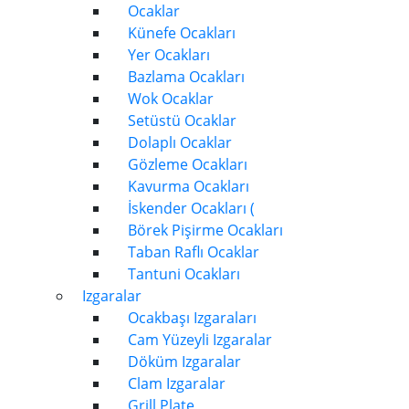
Ocaklar
Künefe Ocakları
Yer Ocakları
Bazlama Ocakları
Wok Ocaklar
Setüstü Ocaklar
Dolaplı Ocaklar
Gözleme Ocakları
Kavurma Ocakları
İskender Ocakları (
Börek Pişirme Ocakları
Taban Raflı Ocaklar
Tantuni Ocakları
Izgaralar
Ocakbaşı Izgaraları
Cam Yüzeyli Izgaralar
Döküm Izgaralar
Clam Izgaralar
Grill Plate