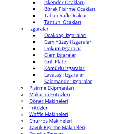
İskender Ocakları (
Börek Pişirme Ocakları
Taban Raflı Ocaklar
Tantuni Ocakları
Izgaralar
Ocakbaşı Izgaraları
Cam Yüzeyli Izgaralar
Döküm Izgaralar
Clam Izgaralar
Grill Plate
Kömürlü Izgaralar
Lavataşlı Izgaralar
Salamander Izgaralar
Pişirme Ekipmanları
Makarna Fritözleri
Döner Makineleri
Fritözler
Waffle Makineleri
Churros Makineleri
Tavuk Pişirme Makineleri