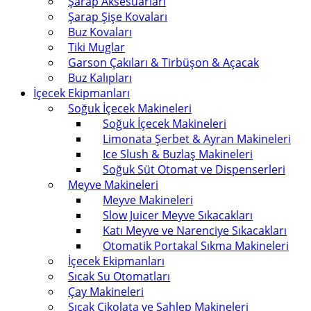
Şarap Aksesuarları
Şarap Şişe Kovaları
Buz Kovaları
Tiki Muglar
Garson Çakıları & Tirbüşon & Açacak
Buz Kalıpları
İçecek Ekipmanları
Soğuk İçecek Makineleri
Soğuk İçecek Makineleri
Limonata Şerbet & Ayran Makineleri
Ice Slush & Buzlaş Makineleri
Soğuk Süt Otomat ve Dispenserleri
Meyve Makineleri
Meyve Makineleri
Slow Juicer Meyve Sıkacakları
Katı Meyve ve Narenciye Sıkacakları
Otomatik Portakal Sıkma Makineleri
İçecek Ekipmanları
Sıcak Su Otomatları
Çay Makineleri
Sıcak Çikolata ve Sahlep Makineleri