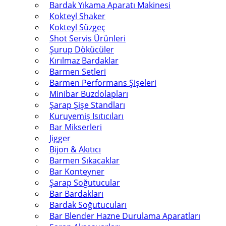
Bardak Yıkama Aparatı Makinesi
Kokteyl Shaker
Kokteyl Süzgeç
Shot Servis Ürünleri
Şurup Dökücüler
Kırılmaz Bardaklar
Barmen Setleri
Barmen Performans Şişeleri
Minibar Buzdolapları
Şarap Şişe Standları
Kuruyemiş Isıtıcıları
Bar Mikserleri
Jigger
Bijon & Akıtıcı
Barmen Sıkacaklar
Bar Konteyner
Şarap Soğutucular
Bar Bardakları
Bardak Soğutucuları
Bar Blender Hazne Durulama Aparatları