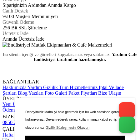
Siparişinizin Ardından Anında Kargo
Canlı Destek
%100 Müşteri Memnuniyeti
Güvenli Ödeme
256 Bit SSL Şifreleme
Ücretsiz İade
Anında Ücretsiz İade
Bu sitenin içeriği ve görselleri kopyalanamaz veya satılamaz.
Yazılımı Cafe
Endüstriyel tarafından hazırlanmıştır.
BAĞLANTILAR
Hakkımızda
Yardım
Gizlilik
Tüm Hizmetlerimiz
İptal Ve İade
Şartları
Blog Yazıları
Foto Galeri
Paket Fiyatları
Bize Ulaşın
ÜYELİK
Yeni Üyelik Formu
Üye Girişi
Sipariş Takip
Hesap Numaralarımız
Ödeme Bildirimi Yapın
Karşılaştırma Sayfası
Deneyiminizi daha iyi hale getirmek için bu web sitesinde çerezleri
BİZE ULAŞIN
kullanıyoruz. Devam ederek çerez kullanımımızı kabul etmiş
0850 252 04 01
cafeendustriyel@gmail.com
oluyorsunuz
Gizlilik Sözleşmesini Okuyun
ÇALIŞMA SAATLERİ
Hafta İçi : 9.00 - 18.30
Cumartesi : 11.00 - 16.00
Pazar : Kapalı