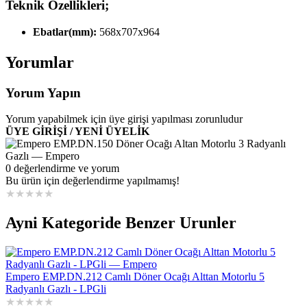
Teknik
Özellikleri;
Ebatlar(mm):
568x707x964
Ağırlık(kg):
36
Net(m3):
0.39
Yorumlar
Güç:
10.5
Isıtıcı:
3
Yorum Yapın
Yorum yapabilmek için üye girişi yapılması zorunludur
ÜYE GİRİŞİ / YENİ ÜYELİK
0 değerlendirme ve yorum
Bu ürün için değerlendirme yapılmamış!
★
★
★
★
★
Ayni Kategoride Benzer Urunler
Empero EMP.DN.212 Camlı Döner Ocağı Alttan Motorlu 5
Radyanlı Gazlı - LPGli
★
★
★
★
★