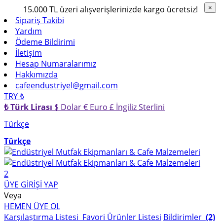
×
15.000 TL üzeri alışverişlerinizde kargo ücretsiz!
×
Sipariş Takibi
Yardım
Ödeme Bildirimi
İletişim
Hesap Numaralarımız
Hakkımızda
cafeendustriyel@gmail.com
TRY ₺
₺ Türk Lirası
$ Dolar
€ Euro
£ İngiliz Sterlini
Türkçe
Türkçe
2
ÜYE GİRİŞİ YAP
Veya
HEMEN ÜYE OL
Karşılaştırma Listesi
Favori Ürünler Listesi
Bildirimler
(2)