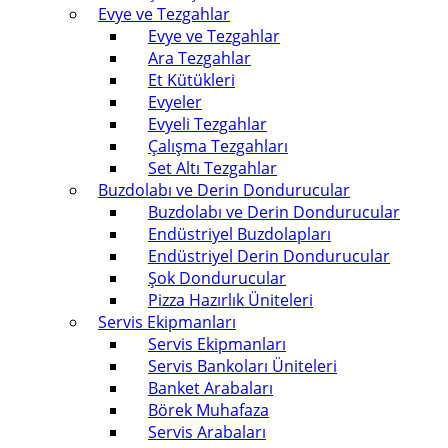
Evye ve Tezgahlar
Evye ve Tezgahlar
Ara Tezgahlar
Et Kütükleri
Evyeler
Evyeli Tezgahlar
Çalışma Tezgahları
Set Altı Tezgahlar
Buzdolabı ve Derin Dondurucular
Buzdolabı ve Derin Dondurucular
Endüstriyel Buzdolapları
Endüstriyel Derin Dondurucular
Şok Dondurucular
Pizza Hazırlık Üniteleri
Servis Ekipmanları
Servis Ekipmanları
Servis Bankoları Üniteleri
Banket Arabaları
Börek Muhafaza
Servis Arabaları