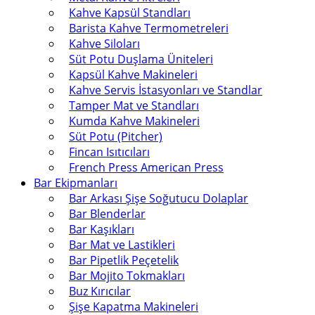
Kahve Kapsül Standları
Barista Kahve Termometreleri
Kahve Siloları
Süt Potu Duşlama Üniteleri
Kapsül Kahve Makineleri
Kahve Servis İstasyonları ve Standlar
Tamper Mat ve Standları
Kumda Kahve Makineleri
Süt Potu (Pitcher)
Fincan Isıtıcıları
French Press American Press
Bar Ekipmanları
Bar Arkası Şişe Soğutucu Dolaplar
Bar Blenderlar
Bar Kaşıkları
Bar Mat ve Lastikleri
Bar Pipetlik Peçetelik
Bar Mojito Tokmakları
Buz Kırıcılar
Şişe Kapatma Makineleri