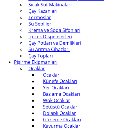
Sıcak Süt Makinaları
Çay Kazanları
Termoslar
Su Sebilleri
Krema ve Soda Sifonları
İçecek Dispenserleri
Çay Potları ve Demlikleri
Su Arıtma Cihazları
Çay Topları
Pişirme Ekipmanları
Ocaklar
Ocaklar
Künefe Ocakları
Yer Ocakları
Bazlama Ocakları
Wok Ocaklar
Setüstü Ocaklar
Dolaplı Ocaklar
Gözleme Ocakları
Kavurma Ocakları