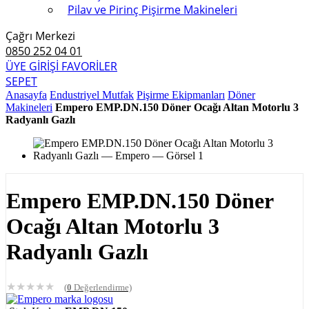
Pilav ve Pirinç Pişirme Makineleri
Çağrı Merkezi
0850 252 04 01
ÜYE GİRİŞİ
FAVORİLER
SEPET
Anasayfa
Endustriyel Mutfak
Pişirme Ekipmanları
Döner
Makineleri
Empero EMP.DN.150 Döner Ocağı Altan Motorlu 3
Radyanlı Gazlı
Empero EMP.DN.150 Döner
Ocağı Altan Motorlu 3
Radyanlı Gazlı
★
★
★
★
★
(
0
Değerlendirme)