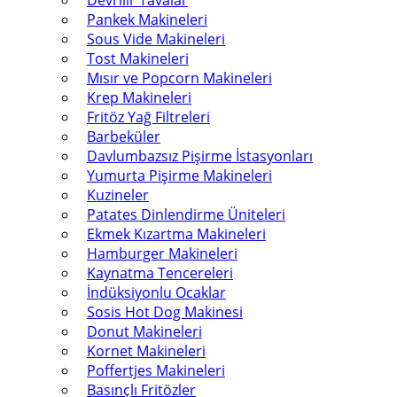
Devrilir Tavalar
Pankek Makineleri
Sous Vide Makineleri
Tost Makineleri
Mısır ve Popcorn Makineleri
Krep Makineleri
Fritöz Yağ Filtreleri
Barbeküler
Davlumbazsız Pişirme İstasyonları
Yumurta Pişirme Makineleri
Kuzineler
Patates Dinlendirme Üniteleri
Ekmek Kızartma Makineleri
Hamburger Makineleri
Kaynatma Tencereleri
İndüksiyonlu Ocaklar
Sosis Hot Dog Makinesi
Donut Makineleri
Kornet Makineleri
Poffertjes Makineleri
Basınçlı Fritözler