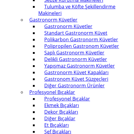
Sebze Kurutma Makineleri
Tulumba ve Köfte Şekillendirme
Makineleri
Gastronorm Küvetler
Gastronorm Küvetler
Standart Gastronorm Küvet
Polikarbon Gastronorm Küvetler
Polipropilen Gastronom Küvetler
Saplı Gastronorm Küvetler
Delikli Gastronorm Küvetler
Yapışmaz Gastronorm Küvetler
Gastronorm Küvet Kapakları
Gastronom Küvet Süzgeçleri
Diğer Gastronorm Ürünler
Profesyonel Bıçaklar
Profesyonel Bıçaklar
Ekmek Bıçakları
Dekor Bıçakları
Diğer Bıçaklar
Et Bıçakları
Şef Bıçakları