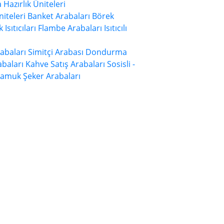
a Hazırlık Üniteleri
niteleri
Banket Arabaları
Börek
 Isıtıcıları
Flambe Arabaları
Isıtıcılı
rabaları
Simitçi Arabası
Dondurma
baları
Kahve Satış Arabaları
Sosisli -
Pamuk Şeker Arabaları