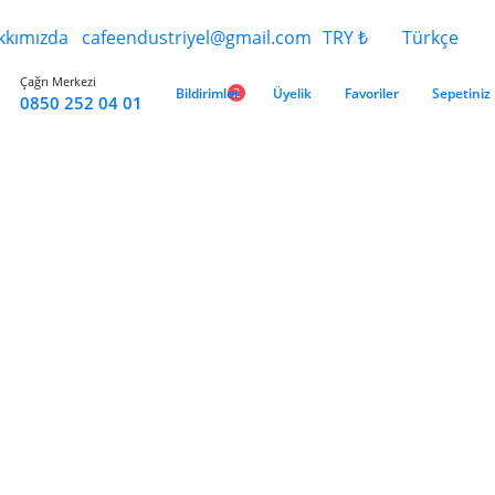
kkımızda
cafeendustriyel@gmail.com
TRY ₺
Türkçe
Çağrı Merkezi
Bildirimler
2
Üyelik
Favoriler
Sepetiniz
0850 252 04 01