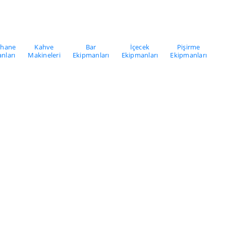
khane
Kahve
Bar
İçecek
Pişirme
nları
Makineleri
Ekipmanları
Ekipmanları
Ekipmanları