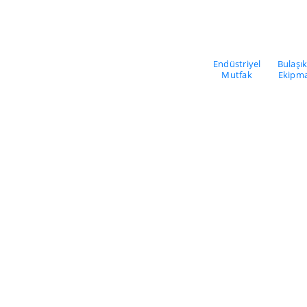
Endüstriyel
Bulaşı
Mutfak
Ekipma