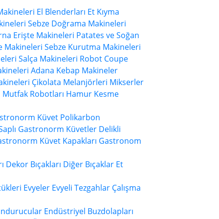
akineleri
El Blenderları
Et Kıyma
ineleri
Sebze Doğrama Makineleri
na Erişte Makineleri
Patates ve Soğan
e Makineleri
Sebze Kurutma Makineleri
eleri
Salça Makineleri
Robot Coupe
kineleri
Adana Kebap Makineler
kineleri
Çikolata Melanjörleri
Mikserler
 Mutfak Robotları
Hamur Kesme
astronorm Küvet
Polikarbon
Saplı Gastronorm Küvetler
Delikli
stronorm Küvet Kapakları
Gastronom
rı
Dekor Bıçakları
Diğer Bıçaklar
Et
tükleri
Evyeler
Evyeli Tezgahlar
Çalışma
ondurucular
Endüstriyel Buzdolapları