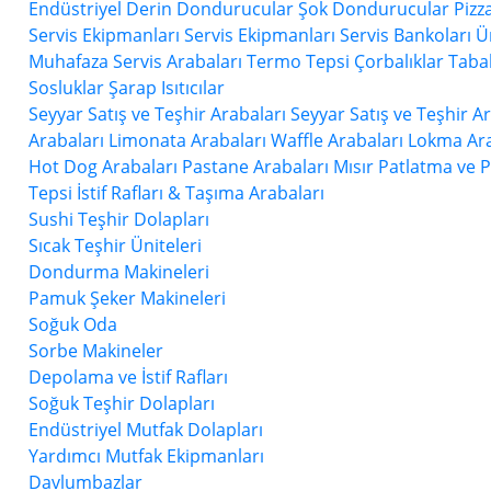
Endüstriyel Derin Dondurucular
Şok Dondurucular
Pizz
Servis Ekipmanları
Servis Ekipmanları
Servis Bankoları Ü
Muhafaza
Servis Arabaları
Termo Tepsi
Çorbalıklar
Tabak
Sosluklar
Şarap Isıtıcılar
Seyyar Satış ve Teşhir Arabaları
Seyyar Satış ve Teşhir A
Arabaları
Limonata Arabaları
Waffle Arabaları
Lokma Ara
Hot Dog Arabaları
Pastane Arabaları
Mısır Patlatma ve 
Tepsi İstif Rafları & Taşıma Arabaları
Sushi Teşhir Dolapları
Sıcak Teşhir Üniteleri
Dondurma Makineleri
Pamuk Şeker Makineleri
Soğuk Oda
Sorbe Makineler
Depolama ve İstif Rafları
Soğuk Teşhir Dolapları
Endüstriyel Mutfak Dolapları
Yardımcı Mutfak Ekipmanları
Davlumbazlar