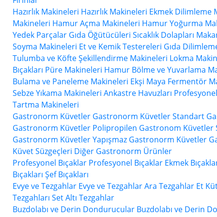
Fırınlar
Hazırlık Makineleri
Hazırlık Makineleri
Ekmek Dilimleme M
Makineleri
Hamur Açma Makineleri
Hamur Yoğurma Mak
Yedek Parçalar
Gıda Öğütücüleri
Sıcaklık Dolapları
Makar
Soyma Makineleri
Et ve Kemik Testereleri
Gıda Dilimlem
Tulumba ve Köfte Şekillendirme Makineleri
Lokma Makin
Bıçakları
Püre Makineleri
Hamur Bölme ve Yuvarlama Ma
Bulama ve Paneleme Makineleri
Ekşi Maya Fermentör Ma
Sebze Yıkama Makineleri
Ankastre Havuzları
Profesyonel
Tartma Makineleri
Gastronorm Küvetler
Gastronorm Küvetler
Standart G
Gastronorm Küvetler
Polipropilen Gastronom Küvetler
Gastronorm Küvetler
Yapışmaz Gastronorm Küvetler
Ga
Küvet Süzgeçleri
Diğer Gastronorm Ürünler
Profesyonel Bıçaklar
Profesyonel Bıçaklar
Ekmek Bıçakla
Bıçakları
Şef Bıçakları
Evye ve Tezgahlar
Evye ve Tezgahlar
Ara Tezgahlar
Et Kü
Tezgahları
Set Altı Tezgahlar
Buzdolabı ve Derin Dondurucular
Buzdolabı ve Derin D