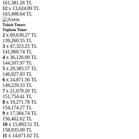
161,381.26 TL
12
x 13,624.89 TL
163,498.64 TL
Taksit Tutarı
Toplam Tutar
2
x 69,630.27 TL
139,260.55 TL
3
x 47,323.25 TL
141,969.74 TL
4
x 36,126.99 TL
144,507.97 TL
5
x 29,385.57 TL
146,927.83 TL
6
x 24,871.56 TL
149,229.33 TL
7
x 21,679.20 TL
151,754.41 TL
8
x 19,271.78 TL
154,174.27 TL
9
x 17,384.74 TL
156,462.62 TL
10
x 15,893.51 TL
158,935.09 TL
11
x 14,671.02 TL