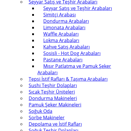
Seyyar Satış ve Teşhir Arabaları
Seyyar Satış ve Teşhir Arabaları
Simitçi Arabası
Dondurma Arabaları
Limonata Arabaları
Waffle Arabaları
Lokma Arabaları
Kahve Satış Arabaları
Sosisli - Hot Dog Arabaları
Pastane Arabaları
Mısır Patlatma ve Pamuk Şeker
Arabaları
Tepsi İstif Rafları & Taşıma Arabaları
Sushi Teşhir Dolapları
Sıcak Teşhir Üniteleri
Dondurma Makineleri
Pamuk Şeker Makineleri
Soğuk Oda
Sorbe Makineler
Depolama ve İstif Rafları
Soğuk Teşhir Dolapları