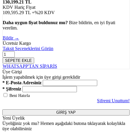
130,199.21 TL
KDV Hariç Fiyat
109,595.29 TL
+%20 KDV
Daha uygun fiyat buldunuz mu?
Bize bildirin, en iyi fiyati
verelim.
Bildir
→
Ücretsiz Kargo
Taksit Seçeneklerini Görün
SEPETE EKLE
WHATSAPP'TAN SİPARİŞ
Üye Girişi
İşlem yapabilmek için üye girişi gereklidir
* E-Posta Adresiniz
* Şifreniz
Beni Hatırla
Şifremi Unuttum!
GİRİŞ YAP
Yeni Üyelik
Üyeliğiniz yok mu? Hemen aşağıdaki butona tıklayarak kolaylıkla
üye olabilirsiniz