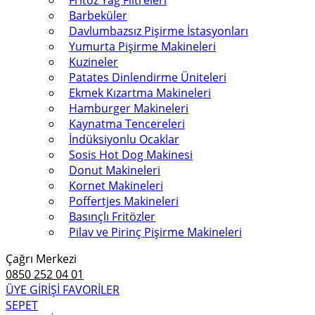
Fritöz Yağ Filtreleri
Barbeküler
Davlumbazsız Pişirme İstasyonları
Yumurta Pişirme Makineleri
Kuzineler
Patates Dinlendirme Üniteleri
Ekmek Kızartma Makineleri
Hamburger Makineleri
Kaynatma Tencereleri
İndüksiyonlu Ocaklar
Sosis Hot Dog Makinesi
Donut Makineleri
Kornet Makineleri
Poffertjes Makineleri
Basınçlı Fritözler
Pilav ve Pirinç Pişirme Makineleri
Çağrı Merkezi
0850 252 04 01
ÜYE GİRİŞİ
FAVORİLER
SEPET