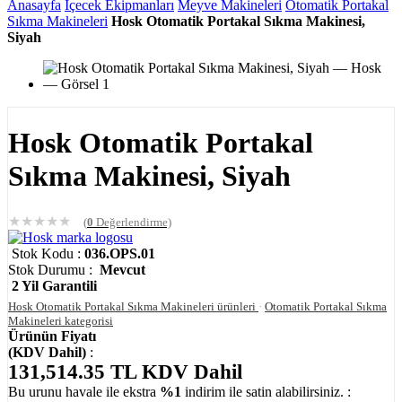
Anasayfa
İçecek Ekipmanları
Meyve Makineleri
Otomatik Portakal
Sıkma Makineleri
Hosk Otomatik Portakal Sıkma Makinesi,
Siyah
Hosk Otomatik Portakal
Sıkma Makinesi, Siyah
★
★
★
★
★
(
0
Değerlendirme)
Stok Kodu :
036.OPS.01
Stok Durumu :
Mevcut
2 Yil Garantili
Hosk Otomatik Portakal Sıkma Makineleri ürünleri
·
Otomatik Portakal Sıkma
Makineleri kategorisi
Ürünün Fiyatı
(KDV Dahil)
:
131,514.35
TL
KDV Dahil
Bu urunu havale ile ekstra
%1
indirim ile satin alabilirsiniz. :