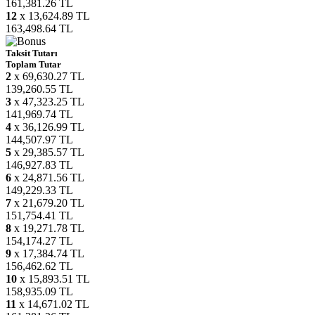
161,381.26 TL
12
x 13,624.89 TL
163,498.64 TL
Taksit Tutarı
Toplam Tutar
2
x 69,630.27 TL
139,260.55 TL
3
x 47,323.25 TL
141,969.74 TL
4
x 36,126.99 TL
144,507.97 TL
5
x 29,385.57 TL
146,927.83 TL
6
x 24,871.56 TL
149,229.33 TL
7
x 21,679.20 TL
151,754.41 TL
8
x 19,271.78 TL
154,174.27 TL
9
x 17,384.74 TL
156,462.62 TL
10
x 15,893.51 TL
158,935.09 TL
11
x 14,671.02 TL