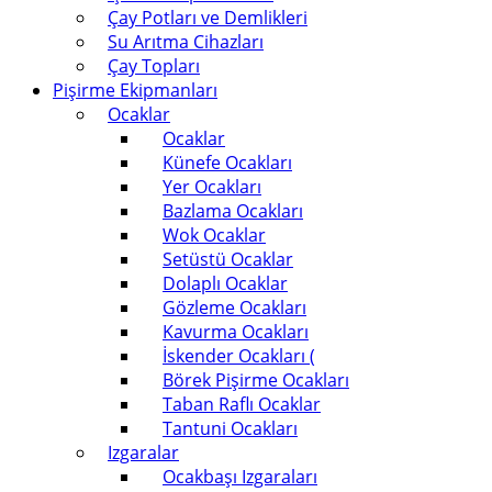
Çay Potları ve Demlikleri
Su Arıtma Cihazları
Çay Topları
Pişirme Ekipmanları
Ocaklar
Ocaklar
Künefe Ocakları
Yer Ocakları
Bazlama Ocakları
Wok Ocaklar
Setüstü Ocaklar
Dolaplı Ocaklar
Gözleme Ocakları
Kavurma Ocakları
İskender Ocakları (
Börek Pişirme Ocakları
Taban Raflı Ocaklar
Tantuni Ocakları
Izgaralar
Ocakbaşı Izgaraları