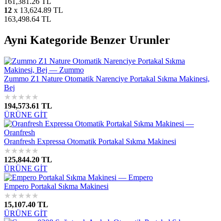
161,381.26 TL
12
x 13,624.89 TL
163,498.64 TL
Ayni Kategoride Benzer Urunler
Zummo Z1 Nature Otomatik Narenciye Portakal Sıkma Makinesi,
Bej
★
★
★
★
★
194,573.61 TL
ÜRÜNE GİT
Oranfresh Expressa Otomatik Portakal Sıkma Makinesi
★
★
★
★
★
125,844.20 TL
ÜRÜNE GİT
Empero Portakal Sıkma Makinesi
★
★
★
★
★
15,107.40 TL
ÜRÜNE GİT