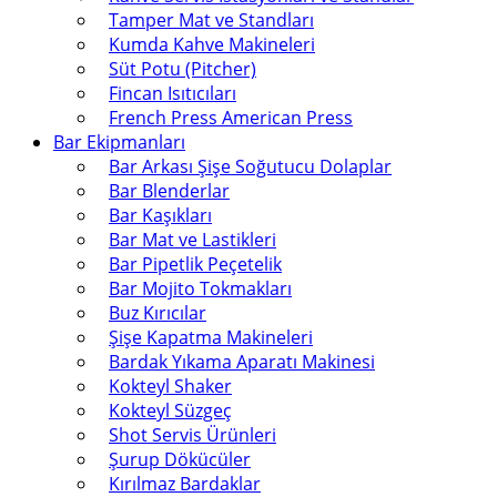
Tamper Mat ve Standları
Kumda Kahve Makineleri
Süt Potu (Pitcher)
Fincan Isıtıcıları
French Press American Press
Bar Ekipmanları
Bar Arkası Şişe Soğutucu Dolaplar
Bar Blenderlar
Bar Kaşıkları
Bar Mat ve Lastikleri
Bar Pipetlik Peçetelik
Bar Mojito Tokmakları
Buz Kırıcılar
Şişe Kapatma Makineleri
Bardak Yıkama Aparatı Makinesi
Kokteyl Shaker
Kokteyl Süzgeç
Shot Servis Ürünleri
Şurup Dökücüler
Kırılmaz Bardaklar