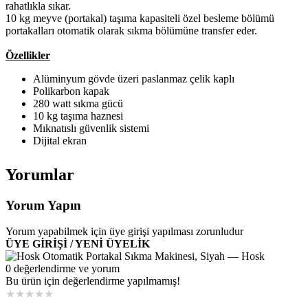
rahatlıkla sıkar.
10 kg meyve (portakal) taşıma kapasiteli özel besleme bölümü
portakalları otomatik olarak sıkma bölümüne transfer eder.
Özellikler
Alüminyum gövde üzeri paslanmaz çelik kaplı
Polikarbon kapak
280 watt sıkma gücü
10 kg taşıma haznesi
Mıknatıslı güvenlik sistemi
Dijital ekran
Daha fazla
otomatik portakal sıkma makinesi
modellerine ilgili
Yorumlar
kategorimizden ulaşabilirsiniz.
https://www.cafemarkt.com/otomatik-portakal-sikma-makineleri
Yorum Yapın
Yorum yapabilmek için üye girişi yapılması zorunludur
ÜYE GİRİŞİ / YENİ ÜYELİK
0 değerlendirme ve yorum
Bu ürün için değerlendirme yapılmamış!
★
★
★
★
★