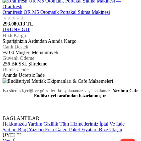
Oranfresh OR M5 Otomatik Portakal Sıkma Makinesi
★
★
★
★
★
293,089.13 TL
ÜRÜNE GİT
Hızlı Kargo
Siparişinizin Ardından Anında Kargo
Canlı Destek
%100 Müşteri Memnuniyeti
Güvenli Ödeme
256 Bit SSL Şifreleme
Ücretsiz İade
Anında Ücretsiz İade
Bu sitenin içeriği ve görselleri kopyalanamaz veya satılamaz.
Yazılımı Cafe
Endüstriyel tarafından hazırlanmıştır.
BAĞLANTILAR
Hakkımızda
Yardım
Gizlilik
Tüm Hizmetlerimiz
İptal Ve İade
Şartları
Blog Yazıları
Foto Galeri
Paket Fiyatları
Bize Ulaşın
ÜYELİK
Yeni Üyelik Formu
Üye Girişi
Sipariş Takip
Hesap Numaralarımız