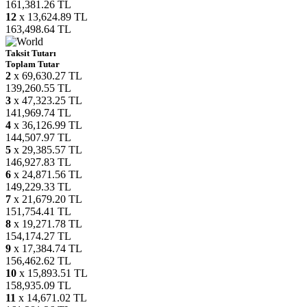
161,381.26 TL
12
x 13,624.89 TL
163,498.64 TL
Taksit Tutarı
Toplam Tutar
2
x 69,630.27 TL
139,260.55 TL
3
x 47,323.25 TL
141,969.74 TL
4
x 36,126.99 TL
144,507.97 TL
5
x 29,385.57 TL
146,927.83 TL
6
x 24,871.56 TL
149,229.33 TL
7
x 21,679.20 TL
151,754.41 TL
8
x 19,271.78 TL
154,174.27 TL
9
x 17,384.74 TL
156,462.62 TL
10
x 15,893.51 TL
158,935.09 TL
11
x 14,671.02 TL