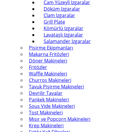
Cam Yüzeyli Izgaralar
Döküm Izgaralar
Clam Izgaralar
Grill Plate
Kömürlü Izgaralar
Lavataşlı Izgaralar
Salamander Izgaralar
Pişirme Ekipmanları
Makarna Fritözleri
Döner Makineleri
Fritözler
Waffle Makineleri
Churros Makineleri
Tavuk Pişirme Makineleri
Devrilir Tavalar
Pankek Makineleri
Sous Vide Makineleri
Tost Makineleri
Mısır ve Popcorn Makineleri
Krep Makineleri