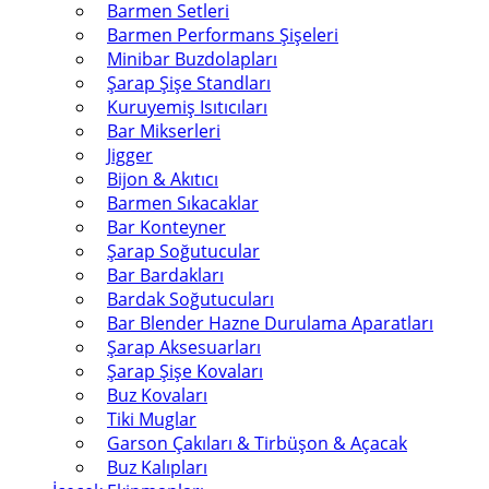
Barmen Setleri
Barmen Performans Şişeleri
Minibar Buzdolapları
Şarap Şişe Standları
Kuruyemiş Isıtıcıları
Bar Mikserleri
Jigger
Bijon & Akıtıcı
Barmen Sıkacaklar
Bar Konteyner
Şarap Soğutucular
Bar Bardakları
Bardak Soğutucuları
Bar Blender Hazne Durulama Aparatları
Şarap Aksesuarları
Şarap Şişe Kovaları
Buz Kovaları
Tiki Muglar
Garson Çakıları & Tirbüşon & Açacak
Buz Kalıpları