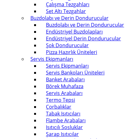
Çalışma Tezgahları
Set Altı Tezgahlar
Buzdolabı ve Derin Dondurucular
Buzdolabı ve Derin Dondurucular
Endüstriyel Buzdolapları
Endüstriyel Derin Dondurucular
Şok Dondurucular
Pizza Hazırlık Üniteleri
Servis Ekipmanları
Servis Ekipmanları
Servis Bankoları Üniteleri
Banket Arabaları
Börek Muhafaza
Servis Arabaları
Termo Tepsi
Çorbalıklar
Tabak Isıtıcıları
Flambe Arabaları
Isıtıcılı Sosluklar
Şarap Isıtıcılar