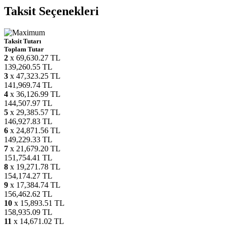
Taksit Seçenekleri
Taksit Tutarı
Toplam Tutar
2
x 69,630.27 TL
139,260.55 TL
3
x 47,323.25 TL
141,969.74 TL
4
x 36,126.99 TL
144,507.97 TL
5
x 29,385.57 TL
146,927.83 TL
6
x 24,871.56 TL
149,229.33 TL
7
x 21,679.20 TL
151,754.41 TL
8
x 19,271.78 TL
154,174.27 TL
9
x 17,384.74 TL
156,462.62 TL
10
x 15,893.51 TL
158,935.09 TL
11
x 14,671.02 TL