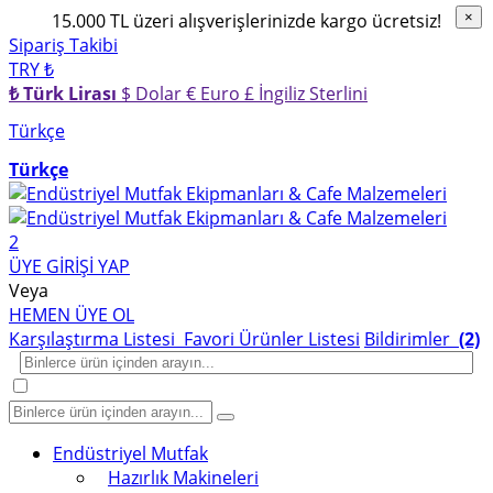
×
15.000 TL üzeri alışverişlerinizde kargo ücretsiz!
×
Sipariş Takibi
TRY ₺
₺ Türk Lirası
$ Dolar
€ Euro
£ İngiliz Sterlini
Türkçe
Türkçe
2
ÜYE GİRİŞİ YAP
Veya
HEMEN ÜYE OL
Karşılaştırma Listesi
Favori Ürünler Listesi
Bildirimler
(2)
Endüstriyel Mutfak
Hazırlık Makineleri