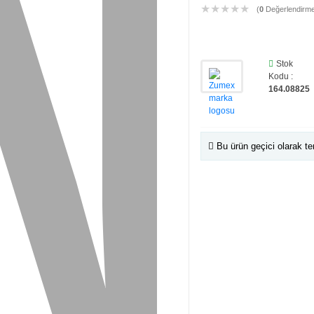
★
★
★
★
★
(
0
Değerlendirm
Stok
Kodu :
164.08825
Bu ürün geçici olarak t