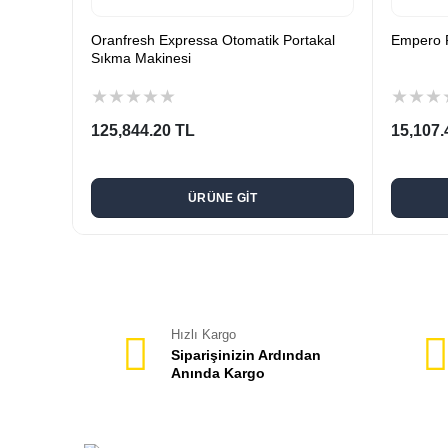
enciye
Oranfresh Expressa Otomatik Portakal
Empero P
Sıkma Makinesi
★
★
★
★
★
★
★
★
125,844.20 TL
15,107.
ÜRÜNE GİT
Hızlı Kargo
Siparişinizin Ardından
Anında Kargo