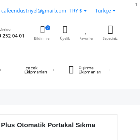
cafeendustriyel@gmail.com
TRY ₺
Türkçe
2
Merkezi
 252 04 01
Bildirimler
Üyelik
Favoriler
Sepetiniz
İçecek
Pişirme
Ekipmanları
Ekipmanları
Plus Otomatik Portakal Sıkma