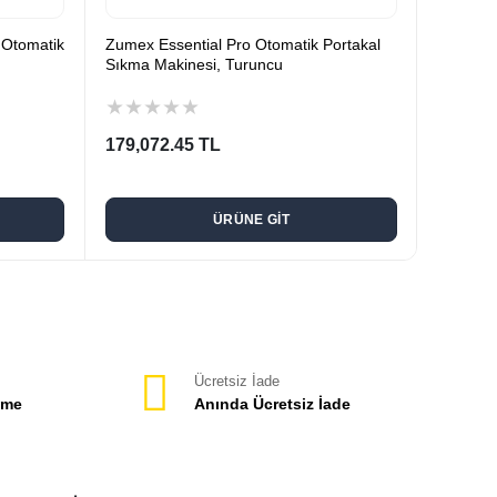
 Otomatik
Zumex Essential Pro Otomatik Portakal
Remta P
Sıkma Makinesi, Turuncu
Sıkma M
★
★
★
★
★
★
★
★
179,072.45 TL
18,882
ÜRÜNE GİT
Ücretsiz İade
eme
Anında Ücretsiz İade