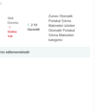
e)
Zumex Otomatik
Stok
Portakal Sıkma
Durumu
2 Yil
Makineleri ürünleri
·
:
Garantili
Otomatik Portakal
Stokta
Sıkma Makineleri
Yok
kategorisi
emin edilememektedir