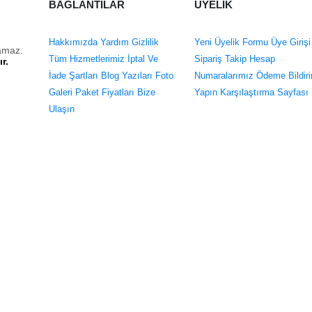
BAĞLANTILAR
ÜYELİK
Hakkımızda
Yardım
Gizlilik
Yeni Üyelik Formu
Üye Girişi
lamaz.
Tüm Hizmetlerimiz
İptal Ve
Sipariş Takip
Hesap
r.
İade Şartları
Blog Yazıları
Foto
Numaralarımız
Ödeme Bildiri
Galeri
Paket Fiyatları
Bize
Yapın
Karşılaştırma Sayfası
Ulaşın