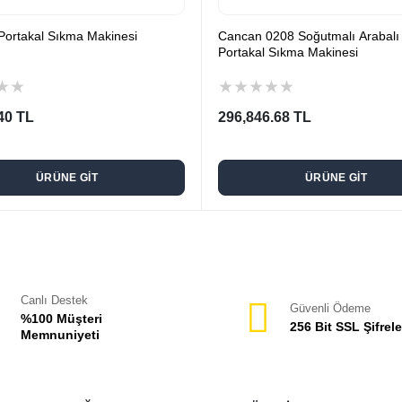
ortakal Sıkma Makinesi
Cancan 0208 Soğutmalı Arabalı
Portakal Sıkma Makinesi
★
★
★
★
★
★
★
40 TL
296,846.68 TL
ÜRÜNE GİT
ÜRÜNE GİT
Canlı Destek
Güvenli Ödeme
%100 Müşteri
256 Bit SSL Şifrel
Memnuniyeti