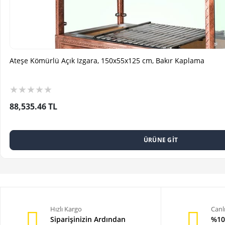
Ateşe Kömürlü Açık Izgara, 150x55x125 cm, Bakır Kaplama
★
★
★
★
★
88,535.46 TL
ÜRÜNE GİT
Hızlı Kargo
Canl
Siparişinizin Ardından
%10