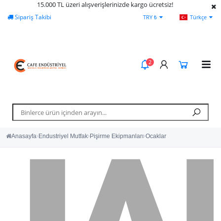
15.000 TL üzeri alışverişlerinizde kargo ücretsiz!
Sipariş Takibi
Yardım
Öde
TRY ₺
Türkçe
2
Anasayfa
Endustriyel Mutfak
Pişirme Ekipmanları
Ocaklar