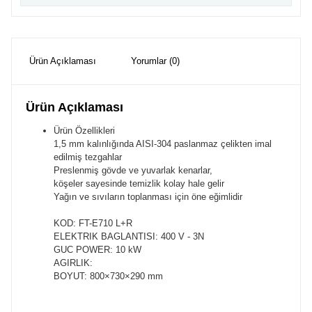
Ürün Açıklaması
Yorumlar (0)
Ürün Açıklaması
Ürün Özellikleri
1,5 mm kalınlığında AISI-304 paslanmaz çelikten imal
edilmiş tezgahlar
Preslenmiş gövde ve yuvarlak kenarlar,
köşeler sayesinde temizlik kolay hale gelir
Yağın ve sıvıların toplanması için öne eğimlidir
KOD: FT-E710 L+R
ELEKTRIK BAGLANTISI: 400 V - 3N
GUC POWER: 10 kW
AGIRLIK:
BOYUT: 800×730×290 mm