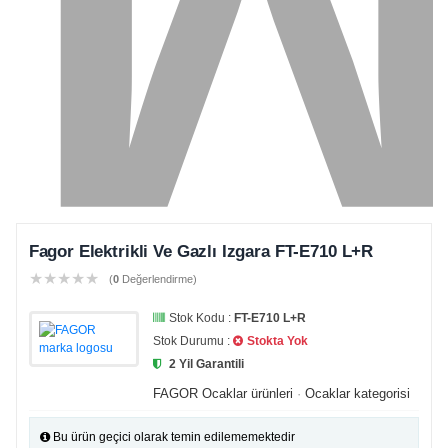
Fagor Elektrikli Ve Gazlı Izgara FT-E710 L+R
★
★
★
★
★
(
0
Değerlendirme)
Stok Kodu :
FT-E710 L+R
Stok Durumu :
Stokta Yok
2 Yil Garantili
FAGOR Ocaklar ürünleri
·
Ocaklar kategorisi
Bu ürün geçici olarak temin edilememektedir