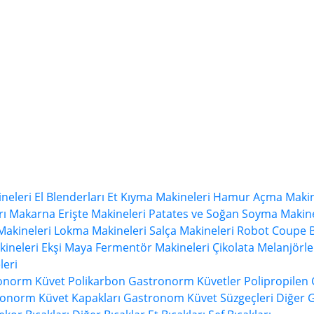
neleri
El Blenderları
Et Kıyma Makineleri
Hamur Açma Makin
rı
Makarna Erişte Makineleri
Patates ve Soğan Soyma Makine
Makineleri
Lokma Makineleri
Salça Makineleri
Robot Coupe B
ineleri
Ekşi Maya Fermentör Makineleri
Çikolata Melanjörle
eri
ronorm Küvet
Polikarbon Gastronorm Küvetler
Polipropilen
onorm Küvet Kapakları
Gastronom Küvet Süzgeçleri
Diğer 