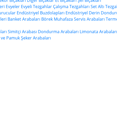
ekor Bıçakları
Diğer Bıçaklar
Et Bıçakları
Şef Bıçakları
eri
Evyeler
Evyeli Tezgahlar
Çalışma Tezgahları
Set Altı Tezga
urucular
Endüstriyel Buzdolapları
Endüstriyel Derin Dondur
leri
Banket Arabaları
Börek Muhafaza
Servis Arabaları
Termo
ları
Simitçi Arabası
Dondurma Arabaları
Limonata Arabalar
 ve Pamuk Şeker Arabaları