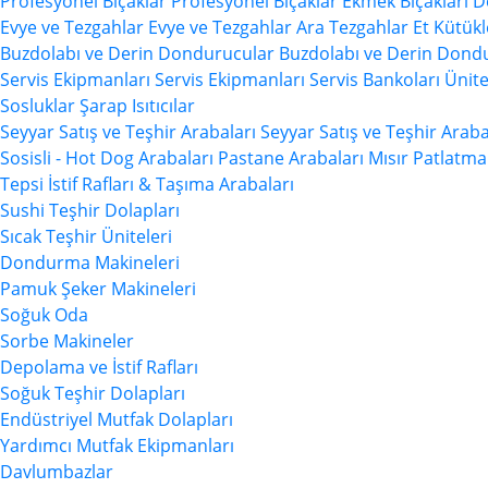
Profesyonel Bıçaklar
Profesyonel Bıçaklar
Ekmek Bıçakları
D
Evye ve Tezgahlar
Evye ve Tezgahlar
Ara Tezgahlar
Et Kütükl
Buzdolabı ve Derin Dondurucular
Buzdolabı ve Derin Dond
Servis Ekipmanları
Servis Ekipmanları
Servis Bankoları Ünite
Sosluklar
Şarap Isıtıcılar
Seyyar Satış ve Teşhir Arabaları
Seyyar Satış ve Teşhir Araba
Sosisli - Hot Dog Arabaları
Pastane Arabaları
Mısır Patlatma
Tepsi İstif Rafları & Taşıma Arabaları
Sushi Teşhir Dolapları
Sıcak Teşhir Üniteleri
Dondurma Makineleri
Pamuk Şeker Makineleri
Soğuk Oda
Sorbe Makineler
Depolama ve İstif Rafları
Soğuk Teşhir Dolapları
Endüstriyel Mutfak Dolapları
Yardımcı Mutfak Ekipmanları
Davlumbazlar