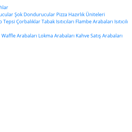
hlar
ucular
Şok Dondurucular
Pizza Hazırlık Üniteleri
 Tepsi
Çorbalıklar
Tabak Isıtıcıları
Flambe Arabaları
Isıtıcılı
ı
Waffle Arabaları
Lokma Arabaları
Kahve Satış Arabaları