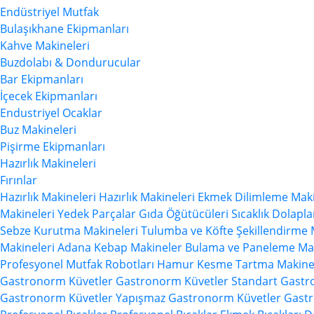
Endüstriyel Mutfak
Bulaşıkhane Ekipmanları
Kahve Makineleri
Buzdolabı & Dondurucular
Bar Ekipmanları
İçecek Ekipmanları
Endustriyel Ocaklar
Buz Makineleri
Pişirme Ekipmanları
Hazırlık Makineleri
Fırınlar
Hazırlık Makineleri
Hazırlık Makineleri
Ekmek Dilimleme Maki
Makineleri
Yedek Parçalar
Gıda Öğütücüleri
Sıcaklık Dolapla
Sebze Kurutma Makineleri
Tulumba ve Köfte Şekillendirme 
Makineleri
Adana Kebap Makineler
Bulama ve Paneleme Mak
Profesyonel Mutfak Robotları
Hamur Kesme Tartma Makinel
Gastronorm Küvetler
Gastronorm Küvetler
Standart Gast
Gastronorm Küvetler
Yapışmaz Gastronorm Küvetler
Gastr